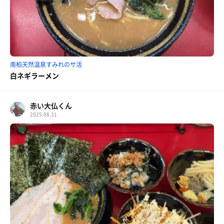
南柏天然温泉すみれのサ活
白ネギラーメン
赤い大仏くん
2025.08.31