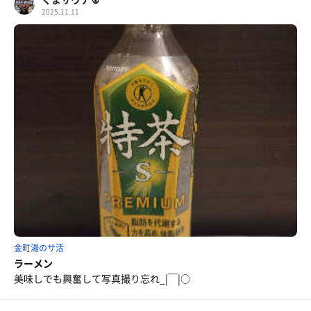
2025.11.11
金町湯のサ活
ラーメン
美味しでも興奮して写真撮り忘れ_|￣|○