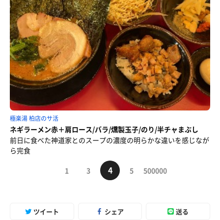
極楽湯 柏店のサ活
ネギラーメン赤＋肩ロース/バラ/燻製玉子/のり/半チャまぶし
前日に食べた神道家とのスープの濃度の明らかな違いを感じなが
ら完食
4
1
3
5
500000
ツイート
シェア
送る