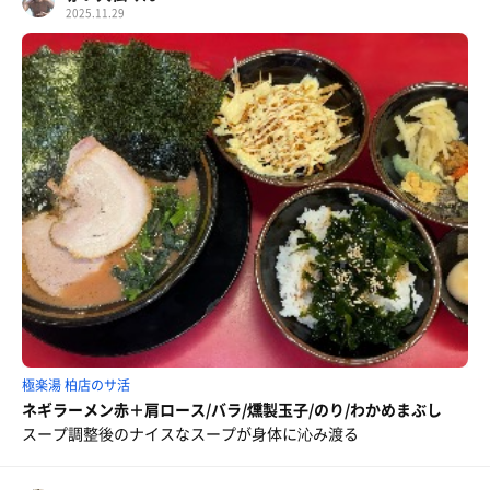
2025.11.29
極楽湯 柏店のサ活
ネギラーメン赤＋肩ロース/バラ/燻製玉子/のり/わかめまぶし
スープ調整後のナイスなスープが身体に沁み渡る