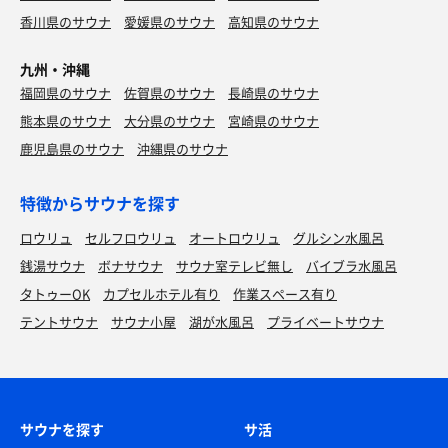
香川県のサウナ
愛媛県のサウナ
高知県のサウナ
九州・沖縄
福岡県のサウナ
佐賀県のサウナ
長崎県のサウナ
熊本県のサウナ
大分県のサウナ
宮崎県のサウナ
鹿児島県のサウナ
沖縄県のサウナ
特徴からサウナを探す
ロウリュ
セルフロウリュ
オートロウリュ
グルシン水風呂
銭湯サウナ
ボナサウナ
サウナ室テレビ無し
バイブラ水風呂
タトゥーOK
カプセルホテル有り
作業スペース有り
テントサウナ
サウナ小屋
湖が水風呂
プライベートサウナ
サウナを探す
サ活