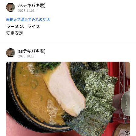
asテキパキ君)
2025.11.01
南柏天然温泉すみれのサ活
ラーメン、ライス
安定安定
asテキパキ君)
2025.10.18