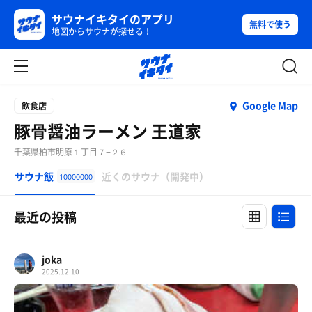
サウナイキタイのアプリ
無料で使う
地図からサウナが探せる！
Google Map
飲食店
豚骨醤油ラーメン 王道家
千葉県柏市明原１丁目７−２６
サウナ飯
近くのサウナ（開発中）
10000000
最近の投稿
joka
2025.12.10