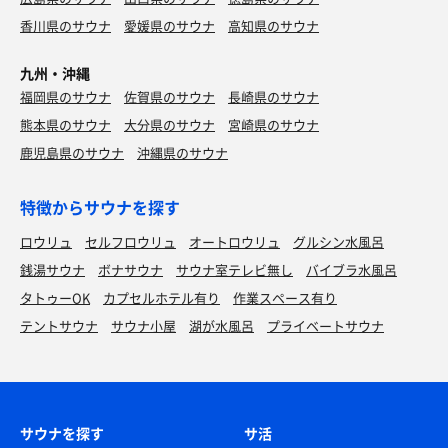
香川県のサウナ
愛媛県のサウナ
高知県のサウナ
九州・沖縄
福岡県のサウナ
佐賀県のサウナ
長崎県のサウナ
熊本県のサウナ
大分県のサウナ
宮崎県のサウナ
鹿児島県のサウナ
沖縄県のサウナ
特徴からサウナを探す
ロウリュ
セルフロウリュ
オートロウリュ
グルシン水風呂
銭湯サウナ
ボナサウナ
サウナ室テレビ無し
バイブラ水風呂
タトゥーOK
カプセルホテル有り
作業スペース有り
テントサウナ
サウナ小屋
湖が水風呂
プライベートサウナ
サウナを探す
サ活