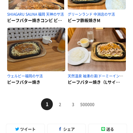
SHIAGARU SAUNA 福岡 天神のサ活
グリーンランド 中洲店のサ活
ビーフバター焼きコンビ ビーフ増量
ビーフ鉄板焼きM
ウェルビー福岡のサ活
天然温泉 袖湊の湯(ドーミーインPREMIUM 博多・キャナルシティ前)のサ活
ビーフバター焼き
ビーフバター焼き（Lサイズ＋肉増し）
1
2
3
500000
ツイート
シェア
送る