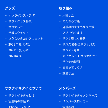
グッズ
取り組み
オンラインストア
水曜サ活
サウナグッズ特集
のんあるサ飯
サウナハット
施設のおすすめサウナ飯
サ飯スウェット
アプリ作ります
さうないきたいスウェット
サウナ楽しむ検索
2021年 夏 その1
サバス 移動型サウナバス
2021年 夏 その1
サバス 2号車
2021年 冬
カプセルトイ サウナキット
サウナの時間
泊まってサウナ
銭湯サ活
サウナイキタイについて
メンバーズ
サウナイキタイとは
サウナイキタイメンバーズ
誕生時のお話
メンバーズロッカー
iPhoneアプリ
協賛施設