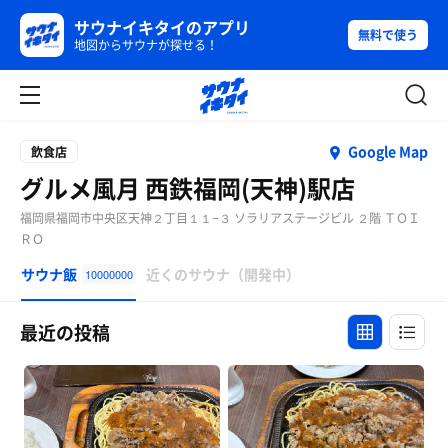
サウナイキタイのアプリ
無料で使う
地図からサウナが探せる！
Google Map
飲食店
グルメ風月 西鉄福岡(天神)駅店
福岡県福岡市中央区天神２丁目１１−３ ソラリアステージビル ２階 ＴＯＩ
ＲＯ
サウナ飯
近くのサウナ（開発中）
10000000
最近の投稿