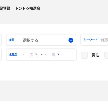
設登録
トントゥ抽選会
選択する
条件
キーワード
男性
〜
水風呂