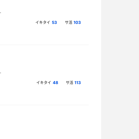
イキタイ
サ活
53
103
イキタイ
サ活
48
113