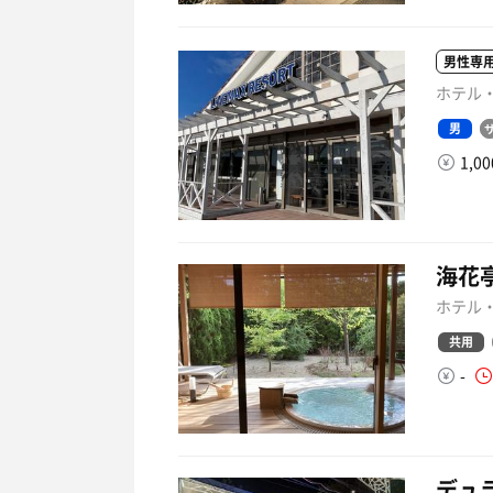
男性専
ホテル・
男
1,0
海花
ホテル・
共用
-
デュ