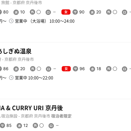
旅館 - 京都府 京丹後市
女
80
10
90
20
0円〜
営業中 （大浴場） 10:00〜24:00
あしぎぬ温泉
 - 京都府 京丹後市
女
86
20
96
18
0円〜
営業中 10:00〜22:00
A & CURRY URI 京丹後
宿泊施設 - 京都府 京丹後市
宿泊者限定
85
12