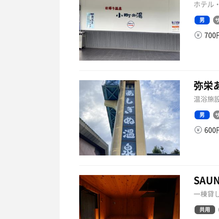
ホテル・
男
70
弥栄
温浴施設
男
60
SAUN
一棟貸し
共用