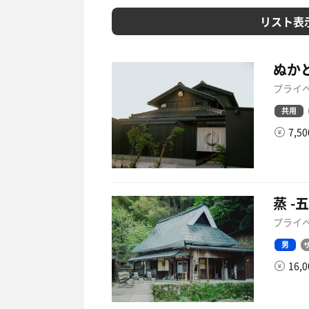
リスト表
ぬか
プライベ
共用
7,5
蒸 -
プライベ
男
16,