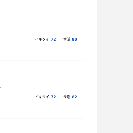
イキタイ
サ活
72
86
イキタイ
サ活
72
62