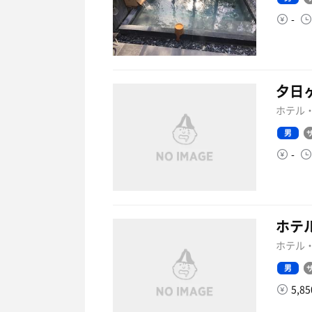
-
夕日
ホテル・
男
-
ホテ
ホテル・
男
5,8