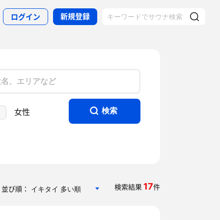
新規登録
ログイン
女性
検索
17
検索結果
件
並び順：