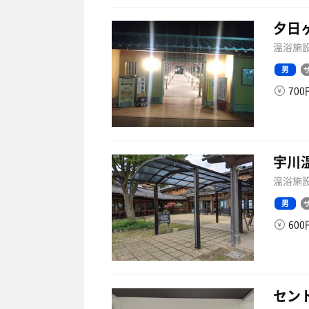
夕日
温浴施設
男
70
宇川
温浴施設
男
60
セン