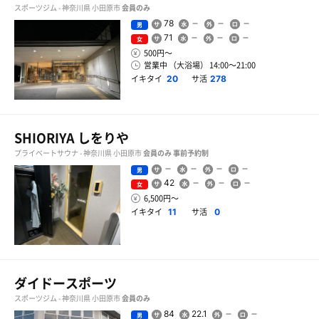
スポーツジム - 神奈川県 小田原市
会員のみ
78
男
71
女
500円〜
営業中 （大浴場） 14:00〜21:00
イキタイ
サ活
20
278
SHIORIYA しをりや
プライベートサウナ - 神奈川県 小田原市
会員のみ
事前予約制
男
42
女
6,500円〜
イキタイ
サ活
11
0
ダイドースポーツ
スポーツジム - 神奈川県 小田原市
会員のみ
84
22.1
男