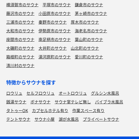
横須賀市のサウナ
平塚市のサウナ
鎌倉市のサウナ
藤沢市のサウナ
小田原市のサウナ
茅ヶ崎市のサウナ
三浦市のサウナ
秦野市のサウナ
厚木市のサウナ
大和市のサウナ
伊勢原市のサウナ
海老名市のサウナ
座間市のサウナ
南足柄市のサウナ
葉山町のサウナ
大磯町のサウナ
大井町のサウナ
山北町のサウナ
箱根町のサウナ
湯河原町のサウナ
愛川町のサウナ
清川村のサウナ
特徴からサウナを探す
ロウリュ
セルフロウリュ
オートロウリュ
グルシン水風呂
銭湯サウナ
ボナサウナ
サウナ室テレビ無し
バイブラ水風呂
タトゥーOK
カプセルホテル有り
作業スペース有り
テントサウナ
サウナ小屋
湖が水風呂
プライベートサウナ