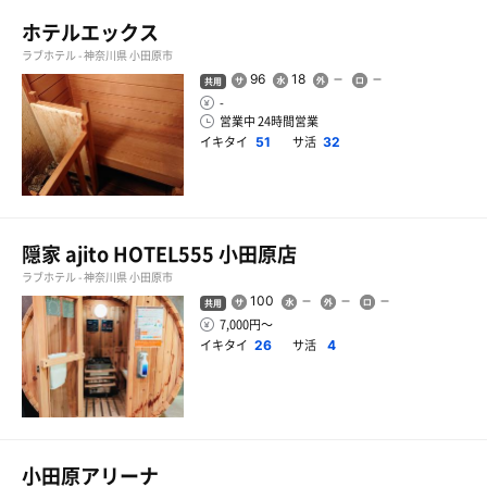
ホテルエックス
ラブホテル - 神奈川県 小田原市
96
18
共用
-
営業中 24時間営業
イキタイ
サ活
51
32
隠家 ajito HOTEL555 小田原店
ラブホテル - 神奈川県 小田原市
100
共用
7,000円〜
イキタイ
サ活
26
4
小田原アリーナ