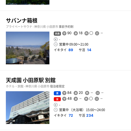
サバンナ箱根
プライベートサウナ - 神奈川県 小田原市
事前予約制
90
18
共用
-
営業中 09:00〜21:00
イキタイ
サ活
89
14
天成園 小田原駅 別館
ホテル・旅館 - 神奈川県 小田原市
宿泊者限定
84
20
男
48
女
-
営業中 （大浴場） 15:00〜24:00
イキタイ
サ活
72
234