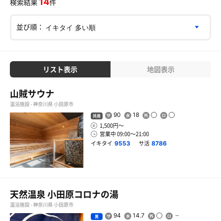
14
検索結果
件
並び順：
リスト表示
地図表示
山賊サウナ
温浴施設 - 神奈川県 小田原市
90
18
共用
1,500円〜
営業中 09:00〜21:00
イキタイ
サ活
9553
8786
天然温泉 小田原コロナの湯
温浴施設 - 神奈川県 小田原市
94
14.7
男