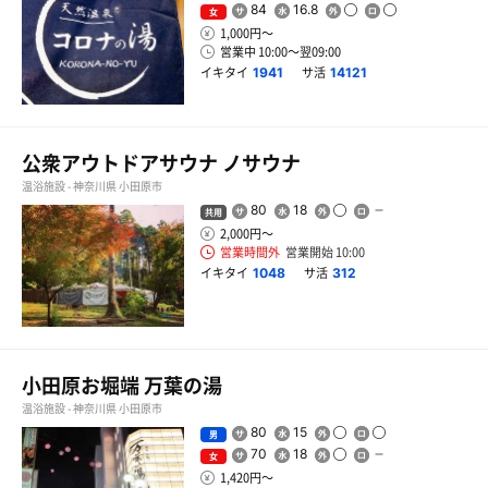
84
16.8
女
1,000円〜
営業中 10:00〜翌09:00
イキタイ
サ活
1941
14121
公衆アウトドアサウナ ノサウナ
温浴施設 - 神奈川県 小田原市
80
18
共用
2,000円〜
営業時間外
営業開始 10:00
イキタイ
サ活
1048
312
小田原お堀端 万葉の湯
温浴施設 - 神奈川県 小田原市
80
15
男
70
18
女
1,420円〜