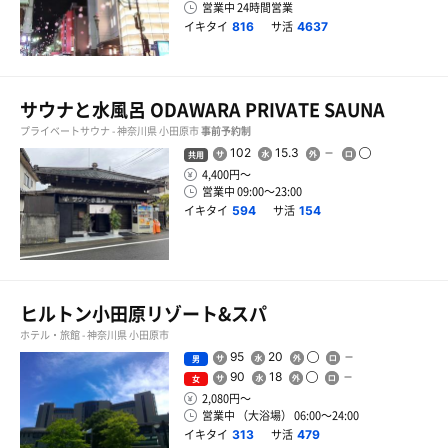
営業中 24時間営業
イキタイ
サ活
816
4637
サウナと水風呂 ODAWARA PRIVATE SAUNA
プライベートサウナ - 神奈川県 小田原市
事前予約制
102
15.3
共用
4,400円〜
営業中 09:00〜23:00
イキタイ
サ活
594
154
ヒルトン小田原リゾート&スパ
ホテル・旅館 - 神奈川県 小田原市
95
20
男
90
18
女
2,080円〜
営業中 （大浴場） 06:00〜24:00
イキタイ
サ活
313
479