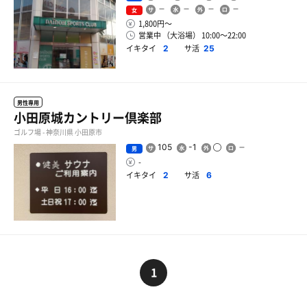
女
1,800円〜
営業中 （大浴場） 10:00〜22:00
イキタイ
サ活
2
25
男性専用
小田原城カントリー倶楽部
ゴルフ場 - 神奈川県 小田原市
105
-1
男
-
イキタイ
サ活
2
6
1