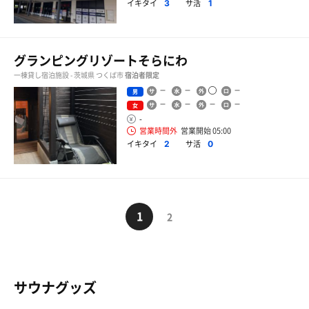
イキタイ
サ活
3
1
グランピングリゾートそらにわ
一棟貸し宿泊施設 - 茨城県 つくば市
宿泊者限定
男
女
-
営業時間外
営業開始 05:00
イキタイ
サ活
2
0
1
2
サウナグッズ