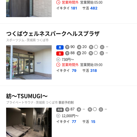
営業時間外
営業開始 05:00
イキタイ
サ活
181
482
つくばウェルネスパークヘルスプラザ
スポーツジム - 茨城県 つくば市
90
20
男
88
20
女
730円〜
営業時間外
営業開始 09:00
イキタイ
サ活
79
318
紡〜TSUMUGI〜
プライベートサウナ - 茨城県 つくば市
事前予約制
87
共用
12,000円〜
イキタイ
サ活
77
15