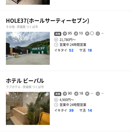
HOLE37(ホールサーティーセブン)
その他 - 茨城県 つくば市
95
10
共用
21,780円〜
営業中 24時間営業
イキタイ
サ活
52
18
ホテル ビーパル
ラブホテル - 茨城県 つくば市
90
18
共用
4,900円〜
営業中 24時間営業
イキタイ
サ活
39
14