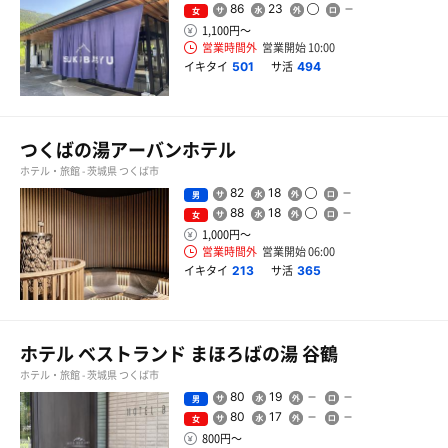
86
23
女
1,100円〜
営業時間外
営業開始 10:00
イキタイ
サ活
501
494
つくばの湯アーバンホテル
ホテル・旅館 - 茨城県 つくば市
82
18
男
88
18
女
1,000円〜
営業時間外
営業開始 06:00
イキタイ
サ活
213
365
ホテル ベストランド まほろばの湯 谷鶴
ホテル・旅館 - 茨城県 つくば市
80
19
男
80
17
女
800円〜