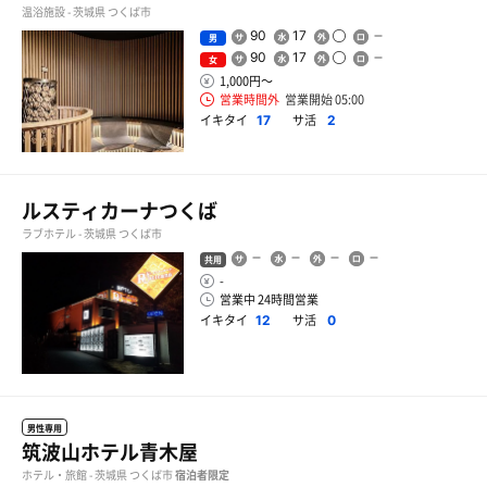
温浴施設 - 茨城県 つくば市
90
17
男
90
17
女
1,000円〜
営業時間外
営業開始 05:00
イキタイ
サ活
17
2
ルスティカーナつくば
ラブホテル - 茨城県 つくば市
共用
-
営業中 24時間営業
イキタイ
サ活
12
0
男性専用
筑波山ホテル青木屋
ホテル・旅館 - 茨城県 つくば市
宿泊者限定