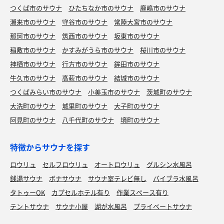
つくば市のサウナ
ひたちなか市のサウナ
鹿嶋市のサウナ
潮来市のサウナ
守谷市のサウナ
常陸大宮市のサウナ
那珂市のサウナ
筑西市のサウナ
坂東市のサウナ
稲敷市のサウナ
かすみがうら市のサウナ
桜川市のサウナ
神栖市のサウナ
行方市のサウナ
鉾田市のサウナ
牛久市のサウナ
高萩市のサウナ
結城市のサウナ
つくばみらい市のサウナ
小美玉市のサウナ
茨城町のサウナ
大洗町のサウナ
城里町のサウナ
大子町のサウナ
阿見町のサウナ
八千代町のサウナ
境町のサウナ
特徴からサウナを探す
ロウリュ
セルフロウリュ
オートロウリュ
グルシン水風呂
銭湯サウナ
ボナサウナ
サウナ室テレビ無し
バイブラ水風呂
タトゥーOK
カプセルホテル有り
作業スペース有り
テントサウナ
サウナ小屋
湖が水風呂
プライベートサウナ