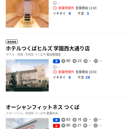
-
営業時間外
営業開始 13:00
イキタイ
サ活
9
3
男性専用
ホテルつくばヒルズ 学園西大通り店
ホテル・旅館 - 茨城県 つくば市
宿泊者限定
90
22
男
-
営業時間外
営業開始 18:00
イキタイ
サ活
8
26
オーシャンフィットネス つくば
スポーツジム - 茨城県 つくば市
会員のみ
83
16
男
90
21
女