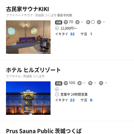
古民家サウナKIKI
プライベートサウナ - 茨城県 つくば市
事前予約制
70
共用
12,000円〜
イキタイ
サ活
32
1
ホテル ヒルズリゾート
ラブホテル - 茨城県 つくば市
100
共用
-
営業中 24時間営業
イキタイ
サ活
22
6
Prus Sauna Public 茨城つくば