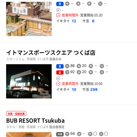
男
-
営業時間外
営業開始 05:30
イキタイ
サ活
12
6
イトマンスポーツスクエア つくば店
スポーツジム - 茨城県 つくば市
会員のみ
86
20
男
92
20
女
-
営業時間外
営業開始 10:00
イキタイ
サ活
10
298
休業・短縮営業
BUB RESORT Tsukuba
ホテル・旅館 - 茨城県 つくば市
宿泊者限定
94
共用