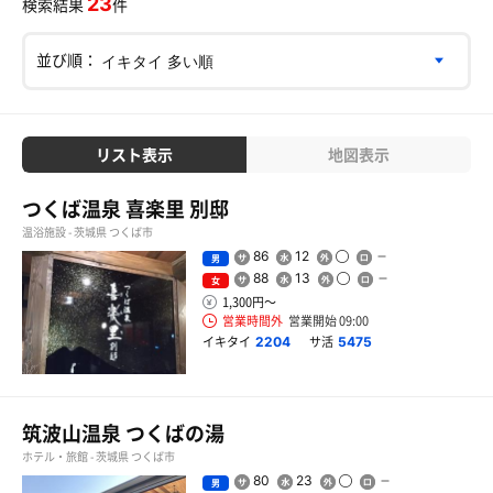
23
検索結果
件
並び順：
リスト表示
地図表示
つくば温泉 喜楽里 別邸
温浴施設 - 茨城県 つくば市
86
12
男
88
13
女
1,300円〜
営業時間外
営業開始 09:00
イキタイ
サ活
2204
5475
筑波山温泉 つくばの湯
ホテル・旅館 - 茨城県 つくば市
80
23
男