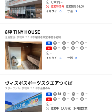
1,000円〜
営業時間外
営業開始 08:00
イキタイ
サ活
6
7
8坪 TINY HOUSE
温浴施設 - 茨城県 つくば市
宿泊者限定
事前予約制
男
女
-
イキタイ
サ活
3
2
ヴィスポスポーツスクエアつくば
スポーツジム - 茨城県 つくば市
会員のみ
88
男
女
-
営業中 （大浴場） 24時間営業