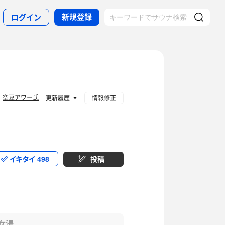
新規登録
ログイン
空豆アワー氏
：
更新履歴
情報修正
イキタイ
498
投稿
女湯