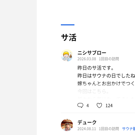
サ活
ニシサブロー
2026.03.08
1回目の訪問
昨日のサ活です。
昨日はサウナの日でした
嫁ちゃんとお出かけでつ
今回はこちら。
前々から気になってまし
4
124
めっちゃ山の中。
山を越えて石岡の方も行
デューク
ザ・峠道で楽しい。
2024.08.11
1回目の訪問
サウナ
あんまり車が走ってない