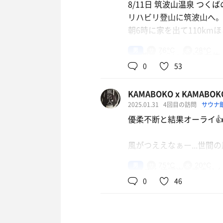
8/11日 筑波山温泉 つく
案の定すれ違う車が全部、
リハビリ登山に筑波山へ。
朝6時に家を出て110k
さて、
施設の中はというと、
男
76℃
28℃
1時間半くらいかけて女体
数年前にリニューアルが
0
53
しい風が気持ちいい。と
早速浴室へGOです。
KAMABOKO x KAMABOK
さてどこに行こうか。せ
わぁお。
2025.01.31
4回目の訪問
サウナ
だ。
だいぶコンパクトですが
優柔不断と結果オーライ👍
自然ドーンな露天の情景
ハイカットの登山靴も入
カランはすぐ後ろが風呂
風がつええなぁー...世間
お持ちですか？と聞かれ
パパッと洗ってまずは風
ただく。
アルカリ性単純泉の天然
男
75℃
20℃
みなさん体調崩してませ
温泉っぽさはなく、普通
0
46
外で見えるは湯けむりなら
満天の湯みたいなスパ銭
窓越しに景色を見ながら
久しぶりホーム御老公昼風呂
客も入るので日帰り客が
サテライトホームYUKALA❓
じゃあサウナです。
んー気分がそうではない＆風