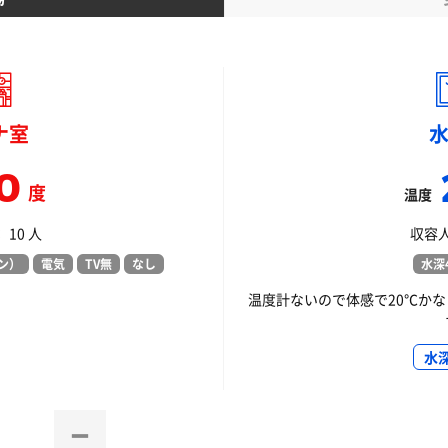
ナ室
0
度
温度
10 人
収容人
ン）
電気
TV無
なし
水深4
温度計ないので体感で20℃か
水