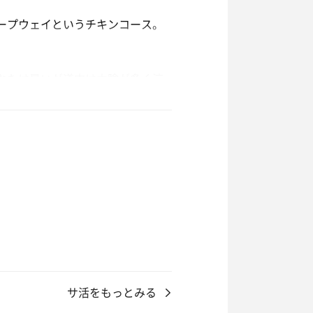
ープウェイというチキンコース。
なたは暑いが道中は木陰が多く涼
の登るたびに気になっていた温泉
トカードを受け取る。バスタオルは
じつつ、
だからとソフトドリンク無料券をい
浴できるというやつのようだ。宿泊
サ活をもっとみる