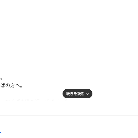
ね。
くばの方へ。
続きを読む
た、つくばの湯へ行ってきました。
ったりしたんですが、
飯
ですが、