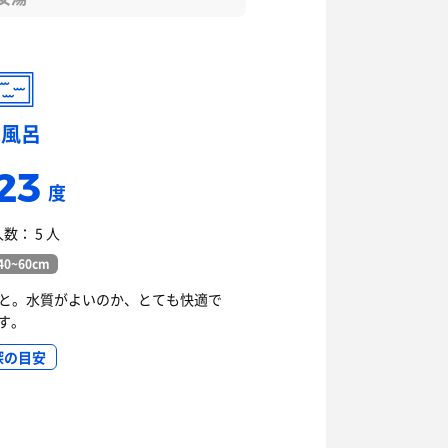
水風呂
23
度
数： 5 人
0~60cm
なと。水質がよいのか、とても快適で
す。
深の目安