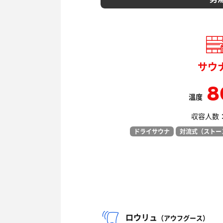
サウ
8
温度
収容人数： 
ドライサウナ
対流式（ストー
ロウリュ
（アウフグース）