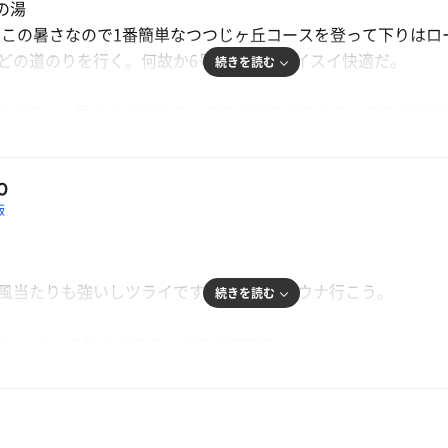
ばの湯
頭文字Dよろしくな車達ばかりで笑いました。
この暑さなので1番簡単なつつじヶ丘コースを登って下りはロ
mほどの道のりを行く。何故か6号柏近辺もスイスイ快適だ。
続きを読む
山山頂へ。昼近くにもなるとさすがに混んでくる。さすがにひ
あったので、めちゃ綺麗でピカピカ。
はいえこの暑さは年寄りには応える。水風呂に入りてぇ！
O
っかくここまで来たのだからと選んだのはつくばの湯。筑波山
飯
、
️
が大きな窓越しに見えるので、テンションあげあげ。
る下駄箱に靴を入れて下駄箱の鍵を預け、同じ番号のラミネー
だったり、隣に近めだったり、混んでいたので少し窮屈感を感
の風当たりも強いしツライです...そうだ、サウナ行こう。
たが風呂道具は持っているのでタオルは不用と答える。山の日
呂。
続きを読む
温泉ですが、
んか、こんにちはミスターカマボコです。
のお風呂かと思っちゃいました。
良かったのに土煙🙀
を想像していたがいわゆるホテルのサウナ付大浴場に日帰り入
の温泉はたまらんっすねぇ。
もいいけど11:00オープンって難しい😭
入れる時間は短い。
️
が...