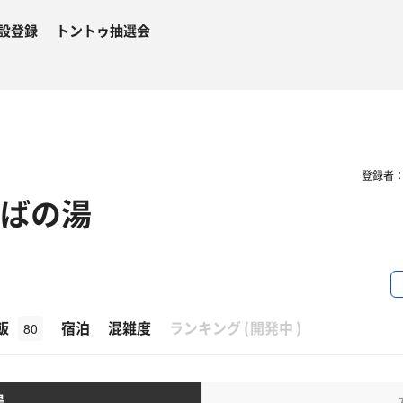
設登録
トントゥ抽選会
登録者
くばの湯
β
飯
宿泊
混雑度
ランキング
(
開発中
)
80
湯