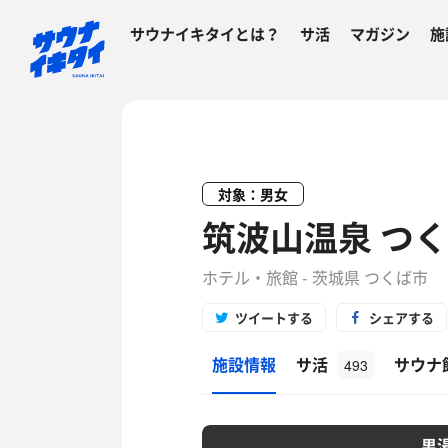
サウナイキタイとは？
サ活
マガジン
施
対象：男女
筑波山温泉 つ
ホテル・旅館 - 茨城県 つくば市
ツイートする
シェアする
施設情報
サ活
サウナ
493
男