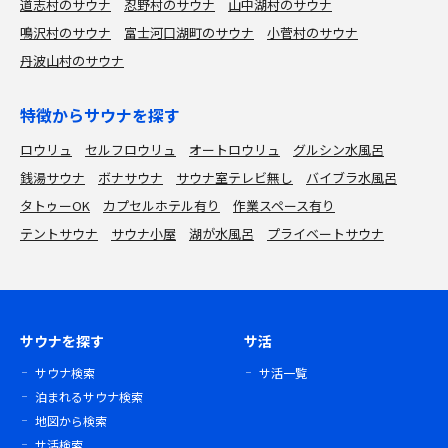
道志村のサウナ
忍野村のサウナ
山中湖村のサウナ
鳴沢村のサウナ
富士河口湖町のサウナ
小菅村のサウナ
丹波山村のサウナ
特徴からサウナを探す
ロウリュ
セルフロウリュ
オートロウリュ
グルシン水風呂
銭湯サウナ
ボナサウナ
サウナ室テレビ無し
バイブラ水風呂
タトゥーOK
カプセルホテル有り
作業スペース有り
テントサウナ
サウナ小屋
湖が水風呂
プライベートサウナ
サウナを探す
サ活
サウナ検索
サ活一覧
泊まれるサウナ検索
地図から検索
サ活検索