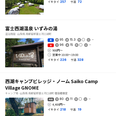
イキタイ
サ活
257
72
富士西湖温泉 いずみの湯
温浴施設 - 山梨県 南都留郡富士河口湖町
95
15.3
男
96
15
女
900円〜
営業中 10:00〜19:00
イキタイ
サ活
226
328
西湖キャンプビレッジ・ノーム Saiko Camp
Village GNOME
キャンプ場 - 山梨県 南都留郡富士河口湖町
宿泊者限定
80
11
共用
4,400円〜
イキタイ
サ活
218
19