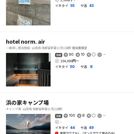
イキタイ
サ活
55
43
hotel norm. air
一棟貸し宿泊施設 - 山梨県 南都留郡富士河口湖町
宿泊者限定
90
10
共用
154,000円〜
イキタイ
サ活
50
8
浜の家キャンプ場
キャンプ場 - 山梨県 南都留郡富士河口湖町
100
8
共用
-
イキタイ
サ活
44
49
常設サウナなし（テントサウナ持込のみ）