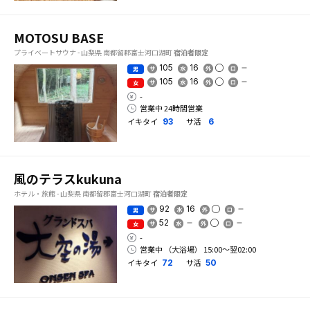
MOTOSU BASE
プライベートサウナ - 山梨県 南都留郡富士河口湖町
宿泊者限定
105
16
男
105
16
女
-
営業中 24時間営業
イキタイ
サ活
93
6
風のテラスkukuna
ホテル・旅館 - 山梨県 南都留郡富士河口湖町
宿泊者限定
92
16
男
52
女
-
営業中 （大浴場） 15:00〜翌02:00
イキタイ
サ活
72
50