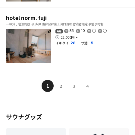
hotel norm. fuji
一棟貸し宿泊施設 - 山梨県 南都留郡富士河口湖町
宿泊者限定
事前予約制
85
10
共用
22,000円〜
イキタイ
サ活
28
5
1
2
3
4
サウナグッズ