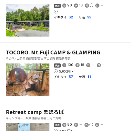
90
10
共用
-
イキタイ
サ活
62
33
TOCORO. Mt.Fuji CAMP & GLAMPING
その他 - 山梨県 南都留郡富士河口湖町
宿泊者限定
100
16
共用
5,000円〜
イキタイ
サ活
57
11
Retreat camp まほろば
キャンプ場 - 山梨県 南都留郡富士河口湖町
90
共用
2,000円〜