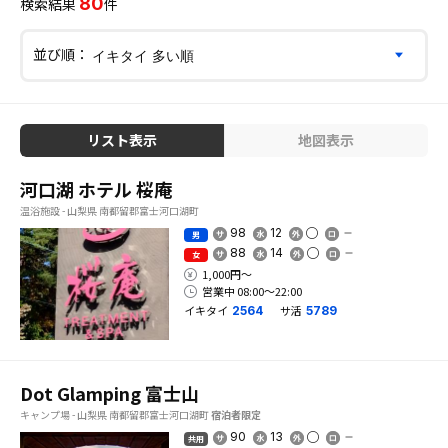
80
検索結果
件
並び順：
リスト表示
地図表示
河口湖 ホテル 桜庵
温浴施設 - 山梨県 南都留郡富士河口湖町
98
12
男
88
14
女
1,000円〜
営業中 08:00〜22:00
イキタイ
サ活
2564
5789
Dot Glamping 富士山
キャンプ場 - 山梨県 南都留郡富士河口湖町
宿泊者限定
90
13
共用