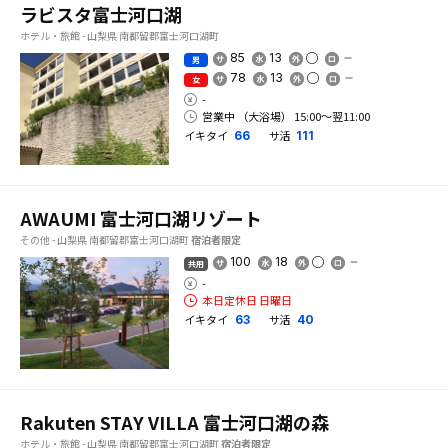
ラビスタ富士河口湖
ホテル・旅館 - 山梨県 南都留郡富士河口湖町
85
13
男
78
13
女
-
営業中 （大浴場） 15:00〜翌11:00
イキタイ
サ活
66
111
AWAUMI 富士河口湖リゾート
その他 - 山梨県 南都留郡富士河口湖町
宿泊者限定
100
18
共用
-
本日定休日 日曜日
イキタイ
サ活
63
40
Rakuten STAY VILLA 富士河口湖の森
ホテル・旅館 - 山梨県 南都留郡富士河口湖町
宿泊者限定