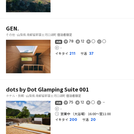
GEN.
その他 - 山梨県 南都留郡富士河口湖町
宿泊者限定
78
12
共用
-
イキタイ
サ活
211
37
dots by Dot Glamping Suite 001
ホテル・旅館 - 山梨県 南都留郡富士河口湖町
宿泊者限定
75
12
共用
-
営業中 （大浴場） 16:00〜翌11:00
イキタイ
サ活
200
20