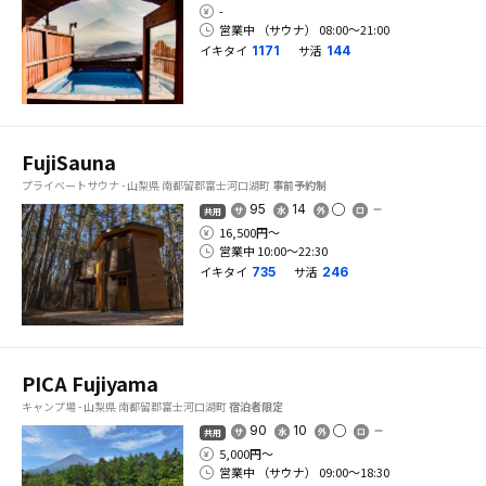
-
営業中 （サウナ） 08:00〜21:00
イキタイ
サ活
1171
144
FujiSauna
プライベートサウナ - 山梨県 南都留郡富士河口湖町
事前予約制
95
14
共用
16,500円〜
営業中 10:00〜22:30
イキタイ
サ活
735
246
PICA Fujiyama
キャンプ場 - 山梨県 南都留郡富士河口湖町
宿泊者限定
90
10
共用
5,000円〜
営業中 （サウナ） 09:00〜18:30