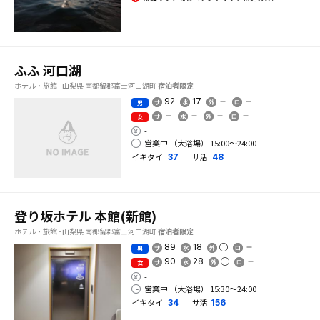
ふふ 河口湖
ホテル・旅館 - 山梨県 南都留郡富士河口湖町
宿泊者限定
92
17
男
女
-
営業中 （大浴場） 15:00〜24:00
イキタイ
サ活
37
48
登り坂ホテル 本館(新館)
ホテル・旅館 - 山梨県 南都留郡富士河口湖町
宿泊者限定
89
18
男
90
28
女
-
営業中 （大浴場） 15:30〜24:00
イキタイ
サ活
34
156