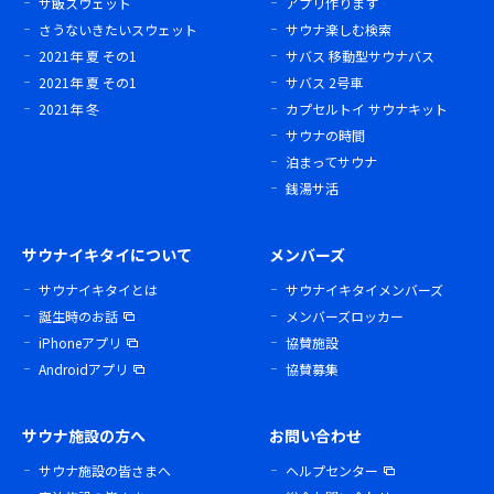
サ飯スウェット
アプリ作ります
さうないきたいスウェット
サウナ楽しむ検索
2021年 夏 その1
サバス 移動型サウナバス
2021年 夏 その1
サバス 2号車
2021年 冬
カプセルトイ サウナキット
サウナの時間
泊まってサウナ
銭湯サ活
サウナイキタイについて
メンバーズ
サウナイキタイとは
サウナイキタイメンバーズ
誕生時のお話
メンバーズロッカー
iPhoneアプリ
協賛施設
Androidアプリ
協賛募集
サウナ施設の方へ
お問い合わせ
サウナ施設の皆さまへ
ヘルプセンター