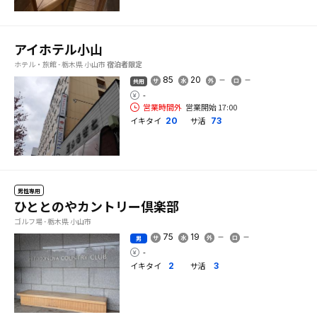
アイホテル小山
ホテル・旅館 - 栃木県 小山市
宿泊者限定
85
20
共用
-
営業時間外
営業開始 17:00
イキタイ
サ活
20
73
男性専用
ひととのやカントリー倶楽部
ゴルフ場 - 栃木県 小山市
75
19
男
-
イキタイ
サ活
2
3