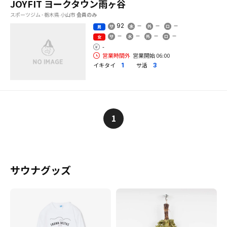
JOYFIT ヨークタウン雨ヶ谷
スポーツジム - 栃木県 小山市
会員のみ
92
男
女
-
営業時間外
営業開始 06:00
イキタイ
サ活
1
3
1
サウナグッズ