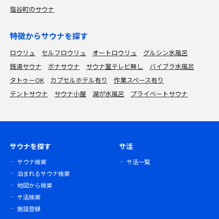
塩谷町のサウナ
特徴からサウナを探す
ロウリュ
セルフロウリュ
オートロウリュ
グルシン水風呂
銭湯サウナ
ボナサウナ
サウナ室テレビ無し
バイブラ水風呂
タトゥーOK
カプセルホテル有り
作業スペース有り
テントサウナ
サウナ小屋
湖が水風呂
プライベートサウナ
サウナを探す
サ活
サウナ検索
サ活一覧
泊まれるサウナ検索
地図から検索
サ活検索
施設登録