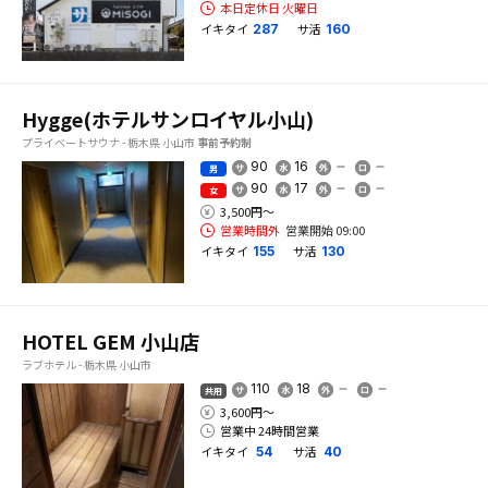
本日定休日 火曜日
イキタイ
サ活
287
160
Hygge(ホテルサンロイヤル小山)
プライベートサウナ - 栃木県 小山市
事前予約制
90
16
男
90
17
女
3,500円〜
営業時間外
営業開始 09:00
イキタイ
サ活
155
130
HOTEL GEM 小山店
ラブホテル - 栃木県 小山市
110
18
共用
3,600円〜
営業中 24時間営業
イキタイ
サ活
54
40