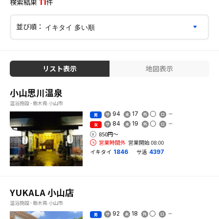
11
検索結果
件
並び順：
リスト表示
地図表示
小山思川温泉
温浴施設 - 栃木県 小山市
94
17
男
84
19
女
850円〜
営業時間外
営業開始 08:00
イキタイ
サ活
1846
4397
YUKALA 小山店
温浴施設 - 栃木県 小山市
92
18
男