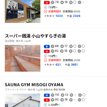
78
18
女
750円〜
営業時間外
営業開始 09:00
イキタイ
サ活
1023
2326
スーパー銭湯 小山やすらぎの湯
温浴施設 - 栃木県 小山市
88
17
男
82
18
女
750円〜
営業時間外
営業開始 10:00
イキタイ
サ活
621
3651
SAUNA GYM MISOGI OYAMA
プライベートサウナ - 栃木県 小山市
会員のみ
事前予約制
110
13
男
90
18
女
3,000円〜