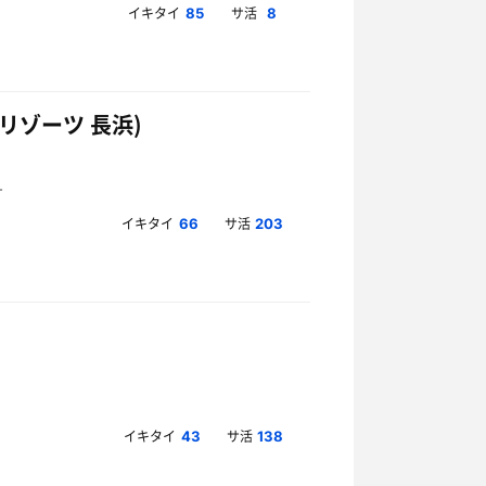
イキタイ
サ活
85
8
リゾーツ 長浜)
イキタイ
サ活
66
203
イキタイ
サ活
43
138