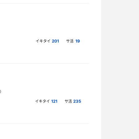
イキタイ
サ活
201
19
イキタイ
サ活
121
235