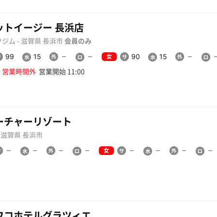
ットイージー 長浜店
ジム - 滋賀県 長浜市
会員のみ
女
99
15
90
15
営業時間外
営業開始 11:00
ーチャーリゾート
- 滋賀県 長浜市
女
ワコホテルグラツィエ