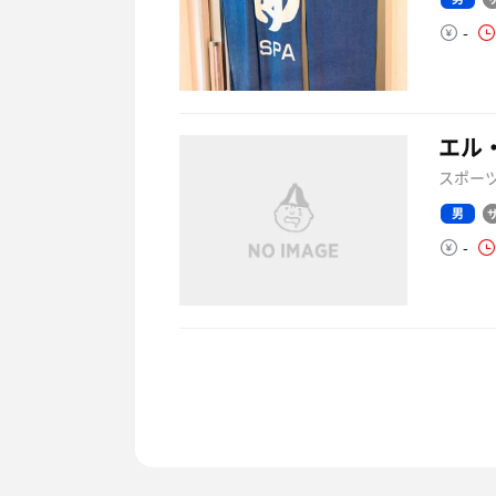
-
エル
スポーツ
男
-