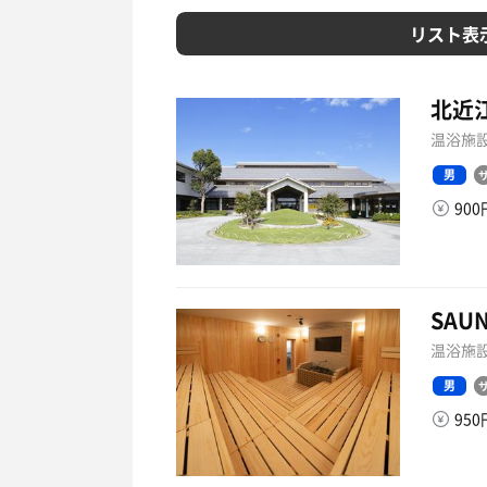
リスト表
北近
温浴施設
男
90
SAUN
温浴施設
男
95