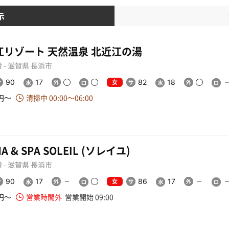
示
江リゾート 天然温泉 北近江の湯
 - 滋賀県 長浜市
女
90
17
82
18
0円〜
清掃中 00:00〜06:00
A & SPA SOLEIL (ソレイユ)
 - 滋賀県 長浜市
女
90
17
86
17
0円〜
営業時間外
営業開始 09:00