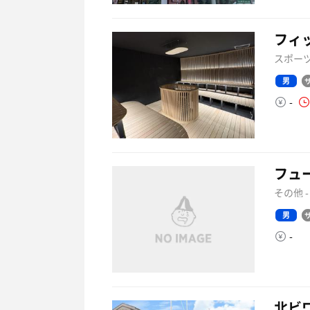
フィ
スポーツ
男
-
フュ
その他 
男
-
北ビ