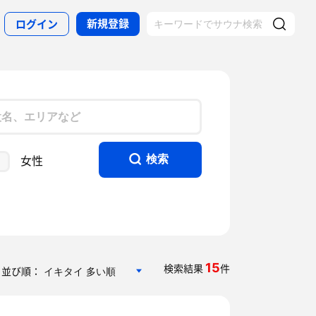
新規登録
ログイン
女性
検索
15
検索結果
件
並び順：