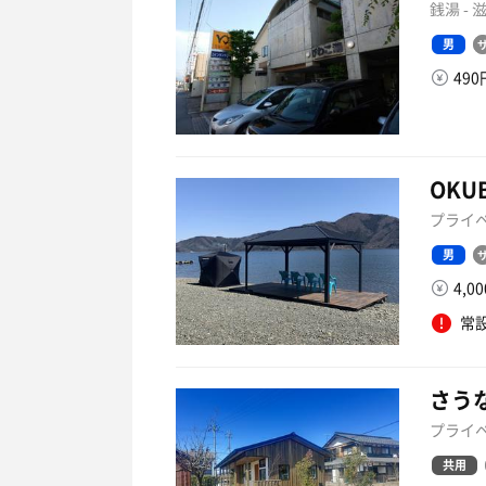
銭湯 -
男
49
OKU
プライベ
男
4,0
常
さうな
プライベ
共用