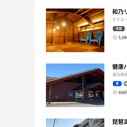
和乃
ホテル・
共用
5,9
健康
温浴施設
男
60
琵琶