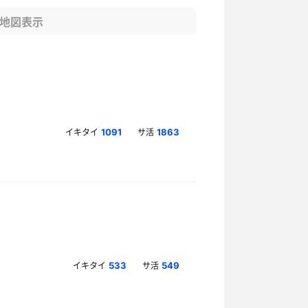
地図表示
イキタイ
サ活
1091
1863
イキタイ
サ活
533
549