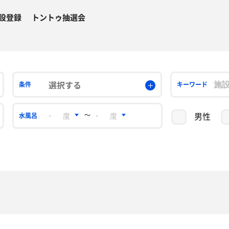
設登録
トントゥ抽選会
選択する
条件
キーワード
男性
〜
水風呂