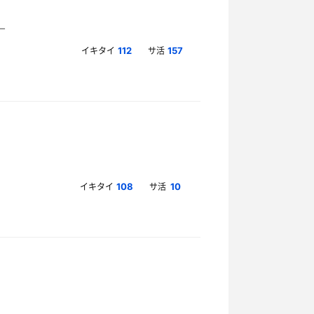
イキタイ
サ活
112
157
イキタイ
サ活
108
10