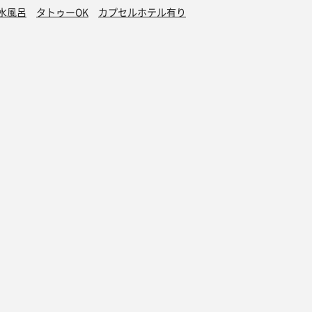
水風呂
タトゥーOK
カプセルホテル有り
グッズ
オンラインストア
ダー 2025
サウナグッズ特集
ダー 2024
サウナハット
ダー 2023
サ飯スウェット
ダー 2022
さうないきたいスウェット
ダー 2021
2021年 夏 その1
ダー 2020
2021年 夏 その1