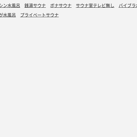
シン水風呂
銭湯サウナ
ボナサウナ
サウナ室テレビ無し
バイブラ
が水風呂
プライベートサウナ
トントゥ
読みもの
トントゥ抽選会
マガジン
トントゥとは
アドベントカレン
当選発表
アドベントカレン
過去の抽選会
アドベントカレン
協賛募集
アドベントカレン
アドベントカレン
アドベントカレン