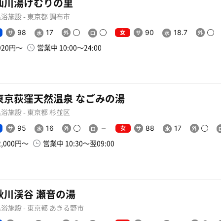
仙川湯けむりの里
浴施設 - 東京都 調布市
女
98
17
90
18.7
920円〜
営業中 10:00〜24:00
東京荻窪天然温泉 なごみの湯
浴施設 - 東京都 杉並区
女
95
16
88
17
2,000円〜
営業中 10:30〜翌09:00
秋川渓谷 瀬音の湯
浴施設 - 東京都 あきる野市