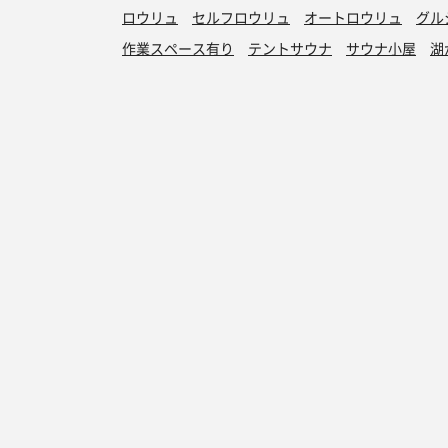
ロウリュ
セルフロウリュ
オートロウリュ
グル
作業スペース有り
テントサウナ
サウナ小屋
湖
サウナを探す
サ活
サウナ検索
サ活一覧
泊まれるサウナ検索
地図から検索
サ活検索
施設登録