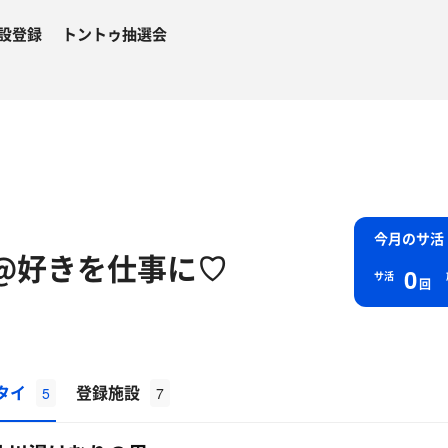
設登録
トントゥ抽選会
今月のサ活
@好きを仕事に♡
0
サ活
回
タイ
登録施設
5
7