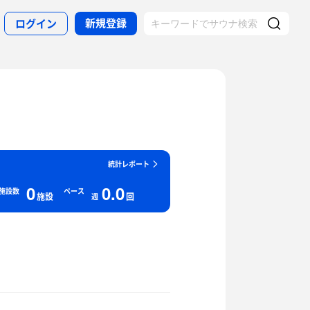
新規登録
ログイン
統計レポート
0
0.0
施設数
ペース
施設
回
週