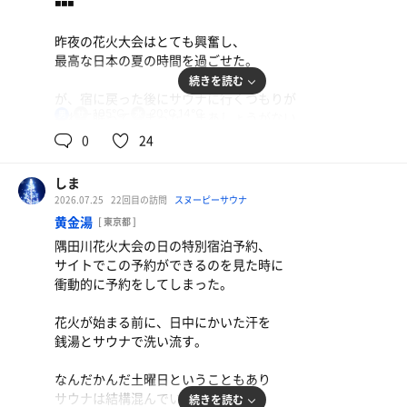
◾️◾️◾️
時間を気にせず
昨夜の花火大会はとても興奮し、
のんびりと５セットも楽しんだ。
最高な日本の夏の時間を過ごせた。
そのあとは昼寝。
続きを読む
が、宿に戻った後にサウナに行くつもりが
105℃
20℃,14℃
男
疲れて眠ってしまった。まあしょうがない。
◾️ 気づいたこと ◾️
イオンウォーター
0
24
ホースを引っ掛けるクリップが新調された。
ということで朝6:30ごろに起床して
しま
じっくりと朝サウナを楽しむことにする。
オリーブの実がなり始めてきた。
2026.07.25
22回目の訪問
スヌーピーサウナ
黄金湯
[ 東京都 ]
混雑具合はいつもの黄金湯通り。
オートロウリュの噴出にはいくつかパターンがある
隅田川花火大会の日の特別宿泊予約、
難民が発生する手前のギリギリの人数。
①プシューッと比較的勢いがいいやつ。
サイトでこの予約ができるのを見た時に
②ボシュッボシュッと断続的なやつ。
衝動的に予約をしてしまった。
2.5時間の滞在で
③ポタポタ滴る系。
合計で6セットのルーチンをこなした。
花火が始まる前に、日中にかいた汗を
うちインフィニティチェアは3回確保。
銭湯とサウナで洗い流す。
やっぱりここのサウナはとても身体に合う。
なんだかんだ土曜日ということもあり
ただ乱暴に熱いだけではなく、
サウナは結構混んでいて、
続きを読む
じっくりポタポタのオートロウリュが気持ちいい。