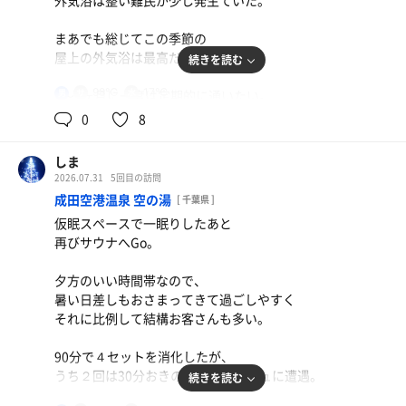
外気浴は整い難民が少し発生ていた。
まあでも総じてこの季節の
屋上の外気浴は最高だった。
続きを読む
98℃
17℃
2〜3ヶ月に一度は定期的に通いたい。
男
0
8
DAKARA
しま
2026.07.31
5回目の訪問
成田空港温泉 空の湯
[ 千葉県 ]
仮眠スペースで一眠りしたあと
再びサウナへGo。
夕方のいい時間帯なので、
暑い日差しもおさまってきて過ごしやすく
それに比例して結構お客さんも多い。
90分で４セットを消化したが、
うち２回は30分おきのオートロウリュに遭遇。
続きを読む