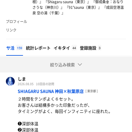
根）』 『Shiagaru sauna（東京）』 『御成桑拿：おなり
さうな（神奈川）』 『91°sauna（東京）』 『成田空港温
泉 空の湯（千葉）』
プロフィール
リンク
サ活
統計レポート
イキタイ
登録施設
159
44
3
絞り込み検索
しま
2026.08.05
10回目の訪問
SHIAGARU SAUNA 神田×秋葉原店
[ 東京都 ]
２時間をテンポよく６セット。
お客さんは結構多かった印象だったが、
タイミングがよく、毎回インフィニティに座れた。
❶深部体温
❷深部体温