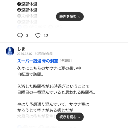
❸深部体温
❹深部体温
❺末端体温
続きを読む
❻深部体温
98℃,90℃
12℃
男
ここの内気浴は神レベル。
0
12
毎回確実に昇天させてくれ、
今日もしっかりと仕上がりました。
しま
2026.08.02
30回目の訪問
スーパー銭湯 青の洞窟
[ 千葉県 ]
久々にこちらのサウナに夏の暑い中
自転車で訪問。
入浴した時間帯が16時過ぎということで
日曜日の一番混んでいると思われる時間帯。
やはり予想通り混んでいて、サウナ室は
かろうじて空きがある感じだが
水風呂は待ちが発生していた。
続きを読む
92℃
18.7℃
男