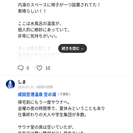
内湯のスペースに椅子が一つ設置されてた！
素晴らしい！！
ここは水風呂の温度が、
個人的に絶妙にあっていて、
非常に気持ちがいい。
あとは風を起こす
続きを読む
扇風機があれば完璧👌
85℃
17℃
男
ちなみに夕方の時間帯は
0
10
結構混んでいて、狭いサ室が
いっぱいになっていた。
しま
2026.07.31
6回目の訪問
果実の天然水
成田空港温泉 空の湯
[ 千葉県 ]
帰宅前にもう一度サウナへ。
金曜の夜の時間帯で、夏休みということもあり
仕事終わりの大人や学生集団が多数。
サウナ室の席は空いていたが、