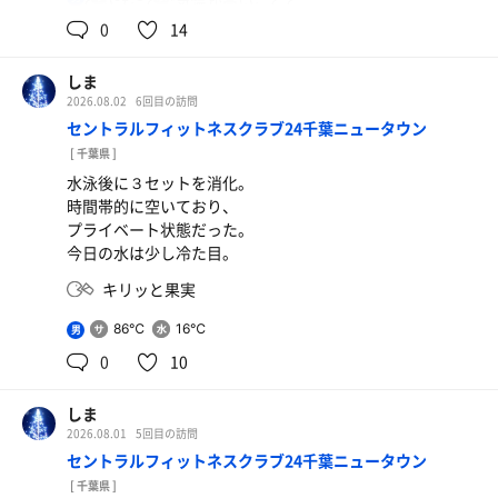
夏ということで気温が高いことと
人が多いこともあってか水風呂の温度が
0
14
アイスボックスソーダ
１９度近くまで上がっていた。
しま
ということで水風呂に使っている側からすると
2026.08.02
6回目の訪問
いつまでも入っていられる良い感じだが、
セントラルフィットネスクラブ24千葉ニュータウン
入水時間が長時間化して、常に人がいる感じだった。
[ 千葉県 ]
水泳後に３セットを消化。
合計で3セットを消化。
時間帯的に空いており、
ベンチには座らずに浴槽のふちで休憩したが
プライベート状態だった。
水風呂にしっかり浸かったこともあり
今日の水は少し冷た目。
しっかりと調うことができた。
キリッと果実
キリっと果実
86℃
16℃
男
0
10
しま
2026.08.01
5回目の訪問
セントラルフィットネスクラブ24千葉ニュータウン
[ 千葉県 ]