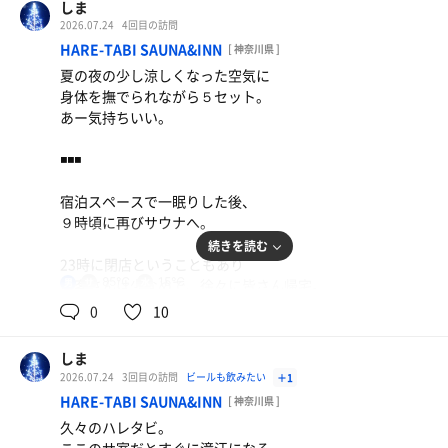
しま
自分のペースでセルフロウリュ、
2026.07.24
4回目の訪問
水風呂、インフィニティチェアを独り占め。
HARE-TABI SAUNA&INN
[ 神奈川県 ]
夏の夜の少し涼しくなった空気に
あっという間の2時間を過ごせた。
身体を撫でられながら５セット。
あー気持ちいい。
空いているのは大歓迎だが、
経営的に大丈夫か少し心配してしまう。
◾️◾️◾️
水
宿泊スペースで一眠りした後、
９時頃に再びサウナへ。
続きを読む
23時に閉店ということもあり
85℃
15℃
お客さんは少なめで、徐々に皆さん帰宅。
男
最後は自分一人になってしまった。
0
10
気兼ねなくセルフロウリュができるので、
しま
グリーンカレー
大量の滝汗をかいて、インフィニティチェアで
2026.07.24
3回目の訪問
ビールも飲みたい
＋1
扇風機にあたればすぐ昇天。
旨し
HARE-TABI SAUNA&INN
[ 神奈川県 ]
久々のハレタビ。
気がついたのだが、インフィニティの前にある
Coca-Cola