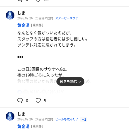
サウナは赤外線のストーブが
一気にストレスが高まり心拍数爆上がり。
頭上４面に配置され、
約15度の水風呂がとても心地よい。
しま
そこからの熱でじんわり温まる。
2026.07.26
25回目の訪問
スヌーピーサウナ
定員は5名程度なのでかなり狭い。
できれば３時間くらいいたかったくらい
黄金湯
[ 東京都 ]
あっという間に時間過ぎてしまった。
なんとなく気がついたのだが、
最初は物足りない感じだが、
スタッフの方は宿泊者には少し優しい。
じわじわと汗が出始めて、しっかりと汗をかける。
ツンデレ対応に惹かれてしまう。
熱さは優しめで体への負荷は少ない。
その分トトノイ度もあまり高くないのが難点。
◾️◾️◾️
水風呂は一人用スペースでぬるめ。
この日3回目のサウナへGo。
個人的にはこのぬるさは結構好み。
夜の19時ごろに入ったが、
急な雨のせいかお客さんは比較的少なめ。
続きを読む
外気浴は屋上のスペースへ。
椅子が６脚置いてあったが、
105℃
20℃,14℃
男
日曜日のせいもあり、
月曜朝ということもあり、常時空きあり。
若者３人組が数組散見されたが
0
9
・若者組がサ室に入ったら出る
地元の年配の方が多く、
・若者組がサ室から出たら入る
比較的落ち着いた客層。
しま
という攻略法で快適に過ごせた。
ただ黄金湯の味を知ってしまった身からすると
2026.07.26
24回目の訪問
ビールも飲みたい
＋2
あえてこちらに再訪することはなさそう。
黄金湯
[ 東京都 ]