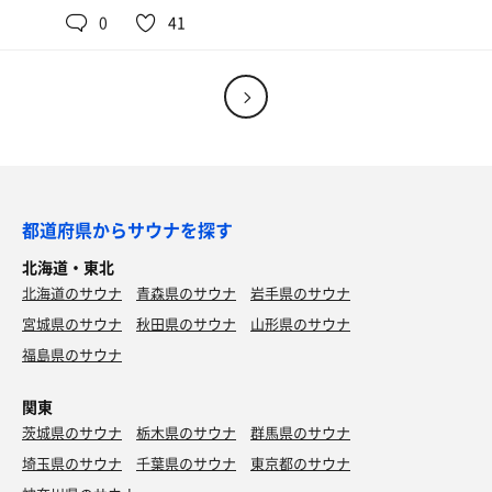
ああ、最高。
0
41
皆時間を気にせずのんびりと
朝食は雑炊で身体をいたわり
サ室と外気浴を往復する。
北欧を後にする。
そんな風景をぼーっと眺めながら
お世話になりました。
ゆっくりと時間が過ぎてゆく幸せ。
また近いうちに来させていただきます。
❶第1サウナ室
❷第1サウナ室
❸第1サウナ室
都道府県からサウナを探す
合計３セット。
北海道・東北
アクエリアス
北海道のサウナ
青森県のサウナ
岩手県のサウナ
タイミングによっては
サウナ室が自分一人になることもしばしば。
宮城県のサウナ
秋田県のサウナ
山形県のサウナ
なんと贅沢な使い方。
福島県のサウナ
サウナ後は遅めの夕食。
関東
定番のカレーと冷奴。
茨城県のサウナ
うまし。
栃木県のサウナ
群馬県のサウナ
埼玉県のサウナ
千葉県のサウナ
東京都のサウナ