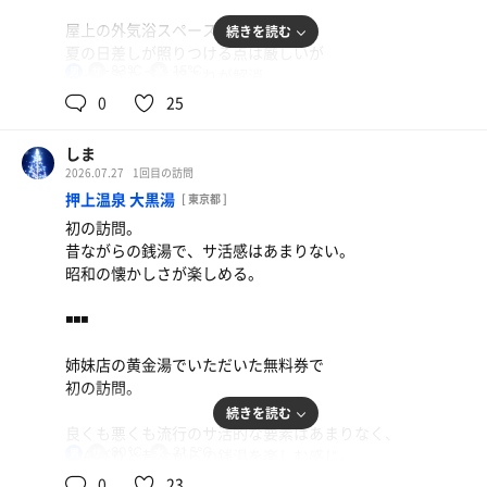
帰り際にスタッフの方に聞いたら
屋上の外気浴スペースは
続きを読む
最大は２時間で、あとは延長料金に
夏の日差しが照りつける点は厳しいが
なってしまうとのこと。
83℃
15℃
男
曇ってきたことでこれが解消。
３時間コースがあれば飛びつきたい。
0
25
鎌倉の爽やかな風が
身体を撫でてくれて最高に気持ちがいい。
◾️◾️お昼ご飯◾️◾️
しま
2026.07.27
1回目の訪問
２時間5セットがあっという間に過ぎてしまった。
サウナ後は同じ御成エリアにある
押上温泉 大黒湯
[ 東京都 ]
麻婆豆腐が有名な『かかん』さんへ。
初の訪問。
文字通り山椒の痺れる辛さが美味しい
昔ながらの銭湯で、サ活感はあまりない。
◾️◾️◾️サウナ◾️◾️◾️
麻婆豆腐定食と追加で水餃子を食した。
昭和の懐かしさが楽しめる。
サウナの方は、湿度高めでしっかりと
水餃子もとても美味しく
◾️◾️◾️
身体を温めてくれてすぐに滝汗。
次回は水餃子定食を試してみたい。
姉妹店の黄金湯でいただいた無料券で
ここの名物のサ室内での水浴び
初の訪問。
『ヒューマンロウリュ』は、
続きを読む
水を浴びた瞬間は気持ちがいい。
良くも悪くも流行のサ活的な要素はあまりなく、
80℃
21.5℃
のんびりと昔ながらの銭湯を楽しむ感じ。
男
ただ、そのあとは皮膚表面の水が
0
23
急激に熱せられるせいなのか、