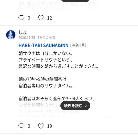
整い難民がコンスタントに発生していた。
105℃
20℃,14℃
男
今日はあんまり入場規制をしてないのかな？
加えて気がついたのだが、
0
12
おそらく水風呂の井戸水の水質が
全部で4セット入ったが、
とても身体に馴染んで
途中でマット交換が入った。
優しく冷やしてくれている気がする。
しま
そのおかげで、とてもリラックスすることができる。
2026.07.25
5回目の訪問
ふかふかのマットに座りたくて
HARE-TABI SAUNA&INN
[ 神奈川県 ]
並んで入ったら、
最後はあつ湯と内湯の水風呂で
朝サウナは自分しかいない。
なんとロウリュサービスのおまけ付き。
身体を締めて、いっちょ上がり。
プライベートサウナという、
これは運が良かった。
贅沢な時間を朝から過ごすことができた。
さて花火を見に行こう。
朝の7時〜9時の時間帯は
アクエリアス
宿泊者専用のサウナタイム。
麻婆豆腐定食
痺れる！！
宿泊者はおそらく全部で3〜4人くらい、
なぜか皆朝サウナには来る様子がなく、
続きを読む
水餃子
プライベートサウナ状態を満喫。
90℃
14℃
※途中、一人浴室に来たが1セットですぐに退出。
女
0
19
水
朝は男女入れ替え。
自分一人しかいないので、