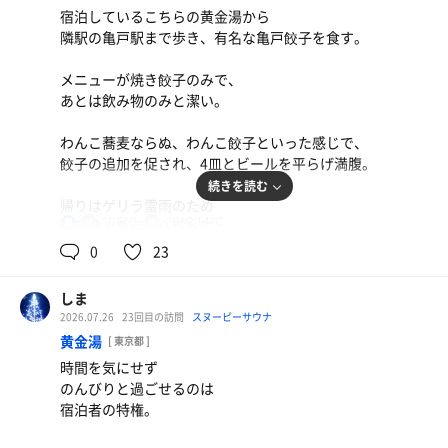
他のお客さんとのタイミングも
宿泊しているこちらの黄金湯から
いい感じにズレて、
隣駅の亀戸駅まで歩き、有名な亀戸餃子を食す。
場合によってはサ室や外気浴スペースで
ひとりぼっちになることもあった。
メニューが焼き餃子のみで、
あとは飲み物のみと潔い。
当然毎回インフィニティチェアを確保でき、
時間をかけてのんびりとトトノウことができた。
わんこ蕎麦ならぬ、わんこ餃子といった感じで、
餃子の追加を促され、4皿とビールを平らげ満腹。
◾️◾️◾️
続きを読む
帰りはゲリラ雷雨のため
翌日は黄金湯自体が定休日とのこと、
105℃
20℃,14℃
男
総武線で亀戸から錦糸町へ、
代わりに姉妹店の大黒湯の
そこから徒歩で黄金湯まで戻る。
0
23
サウナ入浴券をいただくことができた。
下町散策楽しい。
深夜にもう一度入ろうかと思ったが、
しま
◾️◾️◾️
流石にだいぶ身体がサウナ疲れな感じなので
2026.07.26
23回目の訪問
スヌーピーサウナ
早めに寝て明日に備えることにする。
黄金湯
[ 東京都 ]
汗だくになったので戻ったらすぐにサウナ。
時間を気にせず
イオンウォーター
ああ、なんとも贅沢。
のんびりと過ごせるのは
宿泊者の特権。
相変わらず人は多いが、整い難民にはならず。
でもインフィニティは確保できなかった。