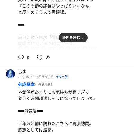
『この季節の鎌倉はやっぱりいいなぁ』
と屋上のテラスで再確認。
◾️◾️◾️
前日に続き再度『御成桑拿』を訪問。
続きを読む
開店の11時から２時間コース。
84℃
16℃
84℃
16℃
男
共
用
平日ということもあり、
0
22
自分以外のお客さんは3名程度。
クラフトビール
ただ後半は自分一人のプライベート空間で
京都のクラフトビール。のみやすい。
しま
なんとも贅沢な時間を過ごせた。
2026.07.27
3回目の訪問
サウナ飯
水
御成桑拿
[ 神奈川県 ]
屋上のテラスが最高で、
外気浴があまりにも気持ちが良すぎて
都内では味わえない静けさと
危うく時間超過しそうになってしまった。
自然のそよ風に感動してしまうほど。
◾️◾️◾️外気浴◾️◾️◾️
あっという間に４セットをこなし
２時間が過ぎ去ってしまった。
半年ほど前に訪れたこちらに再度訪問。
時間が圧倒的に足りない。
感想としては最高。