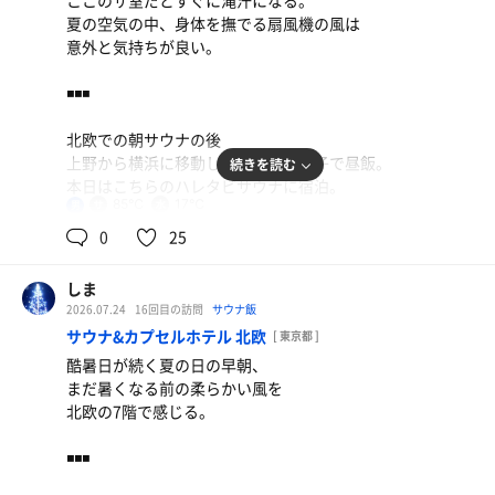
ここのサ室だとすぐに滝汗になる。
浅めのリクライニングチェアが
夏の空気の中、身体を撫でる扇風機の風は
とても収まりが良くてリラックスできる。
意外と気持ちが良い。
ポカリスエット
他のお店ではあまり見かけないタイプだが
◾️◾️◾️
どこ製のやつなんだろう。
北欧での朝サウナの後
上野から横浜に移動して中華街で餃子で昼飯。
続きを読む
焼き餃子
本日はこちらのハレタビサウナに宿泊。
今回の宿泊部屋は、
5個 ✖️4皿 完食。 ビールでお腹がいっぱいになってしま
85℃
17℃
男
窓際ということで小さな小窓から
アクエリアス
早速サウナへ。
った。
0
25
外を眺めることができた。
金曜日の夕方にしてはそこまで人は多くなく、
秘密基地みたいでワクワクしてしまった。
スムーズに6セットのルーチンをこなした。
瓶ビール
しま
2026.07.24
16回目の訪問
サウナ飯
水車が故障中だったためセルフロウリュだったが
サウナ&カプセルホテル 北欧
[ 東京都 ]
そのせいか湿度がかなり高めで滝汗必至。
DAKARA
酷暑日が続く夏の日の早朝、
自分は好みの設定なので、バチバチに調った。
まだ暑くなる前の柔らかい風を
北欧の7階で感じる。
ここは内気浴のみだが、
窓全開の大量扇風機のおかげで、
◾️◾️◾️
空気がしっかりと循環していて、
ほぼ外気浴並みの体感が得られる。