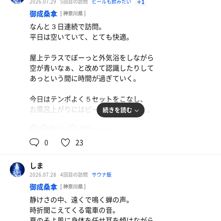
2026.07.29
5回目の訪問
ビールも飲みたい
＋1
２時間で４セットを堪能。
御成桑拿
[ 神奈川県 ]
なんと３日連続で訪問。
そのあとは一階のお店でお昼ご飯して、
平日は空いていて、とても快適。
少し仮眠。
またあとでサウナ行こう。
屋上テラスでぼーっと外気浴をしながら
梅ジュース
空が青いなぁ、と改めて認識したりして
あっという間に時間が過ぎていく。
今日はテンポよく５セットをこなし、
お風呂上がりにはビールをいただいた。
続きを読む
84℃
16℃
共
お値段的には安くはないが、
用
ここでしか味わえない夏を堪能できるので
0
23
プライスレス。
しま
また近いうちに訪問したい。
2026.07.28
4回目の訪問
サウナ飯
御成桑拿
[ 神奈川県 ]
静けさの中、遠くで鳴く蝉の声。
時折聞こえてくる電車の音。
夏のそよ風に身体を任せ耳を傾けながら