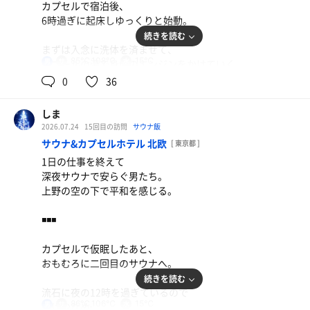
カプセルで宿泊後、
6時過ぎに起床しゆっくりと始動。
約２時間、楽しませてもらいました。
続きを読む
また夜の時間に来よう。
まずは入念に洗体を済ませて、
85℃,108℃
15℃
男
トゴールの湯で身体のエンジンをかけていく。
0
36
サウナは第2サウナ室で
時間をかけて汗を流し
しま
体の中のいろいろな循環を確認。
2026.07.24
15回目の訪問
サウナ飯
サウナ&カプセルホテル 北欧
[ 東京都 ]
2セット目からは第1サウナ室の下段で、
1日の仕事を終えて
カラカラの暑さに耐える。
深夜サウナで安らぐ男たち。
上野の空の下で平和を感じる。
3,4セット目は上段でガッツリと
灼熱の空気に身体をさらして完成。
◾️◾️◾️
カプセルで仮眠したあと、
おもむろに二回目のサウナへ。
今日は夏らしい柔らかい風が
続きを読む
まだ暑くなる前の空気を運んでくれて、
流石に夜の12時を過ぎているので
外気浴では毎回昇天させてもらった。
86℃,106℃
15℃
男
人は少なめ。