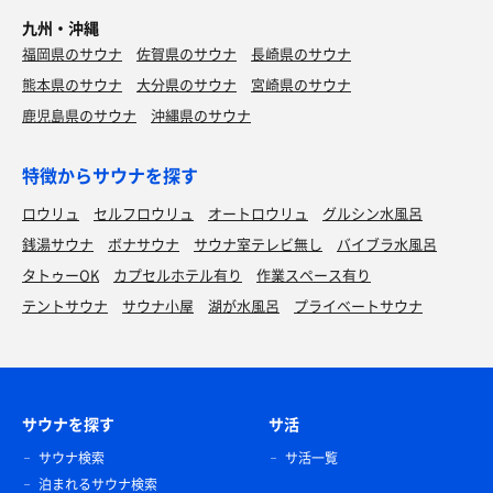
九州・沖縄
アクエリアス
福岡県のサウナ
佐賀県のサウナ
長崎県のサウナ
熊本県のサウナ
大分県のサウナ
宮崎県のサウナ
鹿児島県のサウナ
沖縄県のサウナ
特徴からサウナを探す
ロウリュ
セルフロウリュ
オートロウリュ
グルシン水風呂
銭湯サウナ
ボナサウナ
サウナ室テレビ無し
バイブラ水風呂
タトゥーOK
カプセルホテル有り
作業スペース有り
テントサウナ
サウナ小屋
湖が水風呂
プライベートサウナ
サウナを探す
サ活
サウナ検索
サ活一覧
泊まれるサウナ検索