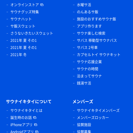
オンラインストア
水曜サ活
サウナグッズ特集
のんあるサ飯
サウナハット
施設のおすすめサウナ飯
サ飯スウェット
アプリ作ります
さうないきたいスウェット
サウナ楽しむ検索
2021年 夏 その1
サバス 移動型サウナバス
2021年 夏 その1
サバス 2号車
2021年 冬
カプセルトイ サウナキット
サウナ応援企業
サウナの時間
泊まってサウナ
銭湯サ活
サウナイキタイについて
メンバーズ
サウナイキタイとは
サウナイキタイメンバーズ
誕生時のお話
メンバーズロッカー
iPhoneアプリ
協賛施設
Androidアプリ
協賛募集