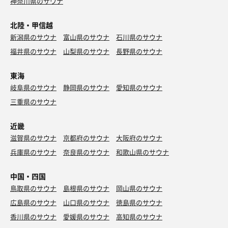
神奈川県のサウナ
北陸・甲信越
新潟県のサウナ
富山県のサウナ
石川県のサウナ
福井県のサウナ
山梨県のサウナ
長野県のサウナ
東海
岐阜県のサウナ
静岡県のサウナ
愛知県のサウナ
三重県のサウナ
近畿
北欧半カレー🍛
滋賀県のサウナ
京都府のサウナ
大阪府のサウナ
雑炊（朝）
兵庫県のサウナ
奈良県のサウナ
和歌山県のサウナ
オロポ
旨し
焼き餃子、春巻き
中国・四国
アクエリアス
アクエリアス
餃子最高
鳥取県のサウナ
島根県のサウナ
岡山県のサウナ
広島県のサウナ
山口県のサウナ
徳島県のサウナ
生ビール
香川県のサウナ
愛媛県のサウナ
高知県のサウナ