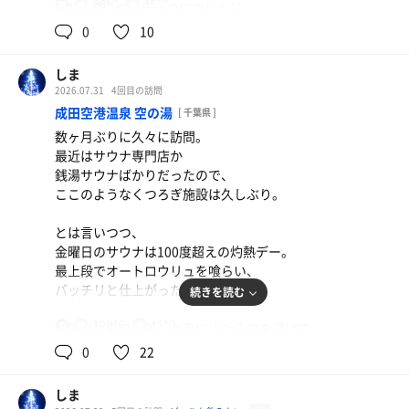
98℃
15℃
約100度の灼熱デーのロウリュは
男
ガツンとくるものがありすぐに滝汗に。
0
10
そのあとの水風呂も長居してしまう。
しま
外気浴は夏の夕方の微風に身を任せながら
2026.07.31
4回目の訪問
離着陸する飛行機をぼーっと眺める。
成田空港温泉 空の湯
[ 千葉県 ]
なんとも幸せな時間。
数ヶ月ぶりに久々に訪問。
最近はサウナ専門店か
開店と同時に来たが、
銭湯サウナばかりだったので、
っという間に時間が過ぎ去っていく。
ここのようなくつろぎ施設は久しぶり。
ポカリスエット
とは言いつつ、
金曜日のサウナは100度超えの灼熱デー。
最上段でオートロウリュを喰らい、
バッチリと仕上がった。
続きを読む
100℃
15℃
外気浴は夏の日差しが直に当たるのを避けて
男
日陰にあるベンチが定位置。
0
22
屋上ということもあり気持ちの良い風が
肌を撫でてくれてこれまた最高。
しま