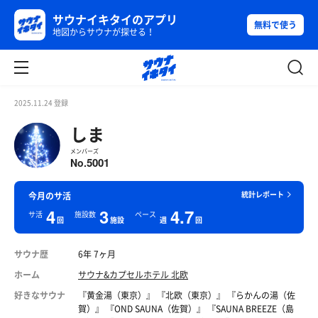
サウナイキタイのアプリ
無料で使う
地図からサウナが探せる！
2025.11.24 登録
しま
メンバーズ
5001
No.
統計レポート
今月のサ活
4
3
4.7
サ活
施設数
ペース
回
施設
週
回
サウナ歴
6年 7ヶ月
ホーム
サウナ&カプセルホテル 北欧
好きなサウナ
『黄金湯（東京）』 『北欧（東京）』 『らかんの湯（佐
賀）』 『OND SAUNA（佐賀）』 『SAUNA BREEZE（島