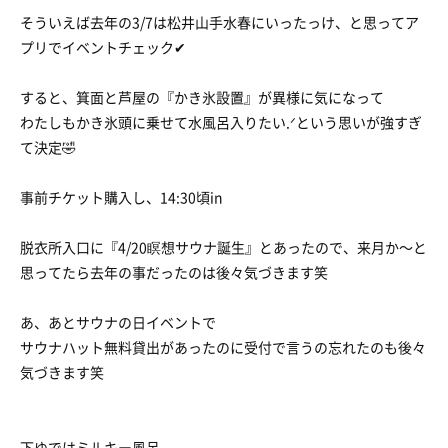
そういえば去年の3/7は松井山手水春にいったっけ、と思ってア
プリでイベントチェック✔
すると、箕面と芦屋の『かき氷設置』が異様に気になって
わたしもかき氷頭に乗せて水風呂入りたい.ᐟという思いが強すぎ
て決定🤣
事前チケット購入し、14:30頃in
脱衣所入口に『4/20瞑想サウナ誕生』とあったので、来月か〜と
思ってたら去年の事だったのは後々気づきます笑
あ、あとサウナの日イベントで
サウナハット無料貸出があったのに受付で言うの忘れたのも後々
気づきます笑
下ゆではミルキー風呂