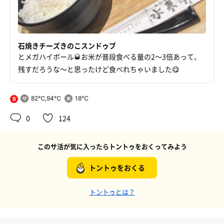
石焼きチーズきのこスンドゥブ
とメガハイボール🥃お米が普段食べる量の2〜3倍あって、
残すだろうな〜と思ったけど食べれちゃいました😋
82℃,94℃
18℃
女
0
124
このサ活が気に入ったらトントゥをおくってみよう
トントゥをおくる
トントゥとは？