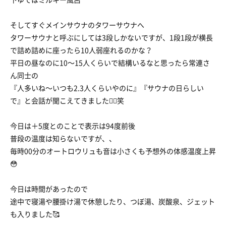
そしてすぐメインサウナのタワーサウナへ
タワーサウナと呼ぶにしては3段しかないですが、1段1段が横長
で詰め詰めに座ったら10人弱座れるのかな？
平日の昼なのに10〜15人くらいで結構いるなと思ったら常連さ
ん同士の
『人多いね〜いつも2.3人くらいやのに』『サウナの日らしい
で』と会話が聞こえてきました🧖‍♀笑
今日は＋5度とのことで表示は94度前後
普段の温度は知らないですが、、
毎時00分のオートロウリュも音は小さくも予想外の体感温度上昇
😳
今日は時間があったので
途中で寝湯や腰掛け湯で休憩したり、つぼ湯、炭酸泉、ジェット
も入りました🥰