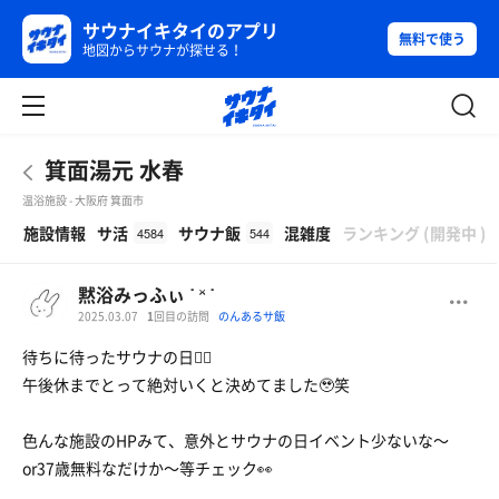
サウナイキタイのアプリ
無料で使う
地図からサウナが探せる！
箕面湯元 水春
温浴施設 - 大阪府 箕面市
β
施設情報
サ活
サウナ飯
混雑度
ランキング
(
開発中
)
4584
544
黙浴みっふぃ ˙ ˟ ˙
2025.03.07
1
回目の訪問
のんあるサ飯
待ちに待ったサウナの日🧖‍♀
午後休までとって絶対いくと決めてました🥹笑
色んな施設のHPみて、意外とサウナの日イベント少ないな〜
or37歳無料なだけか〜等チェック👀