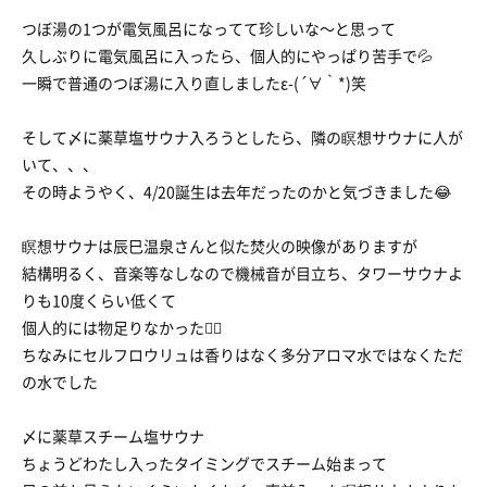
つぼ湯の1つが電気風呂になってて珍しいな〜と思って
久しぶりに電気風呂に入ったら、個人的にやっぱり苦手で💦
一瞬で普通のつぼ湯に入り直しましたε-(´∀｀*)笑
そして〆に薬草塩サウナ入ろうとしたら、隣の瞑想サウナに人が
いて、、、
その時ようやく、4/20誕生は去年だったのかと気づきました😂
瞑想サウナは辰巳温泉さんと似た焚火の映像がありますが
結構明るく、音楽等なしなので機械音が目立ち、タワーサウナよ
りも10度くらい低くて
個人的には物足りなかった😵‍💫
ちなみにセルフロウリュは香りはなく多分アロマ水ではなくただ
の水でした
〆に薬草スチーム塩サウナ
ちょうどわたし入ったタイミングでスチーム始まって