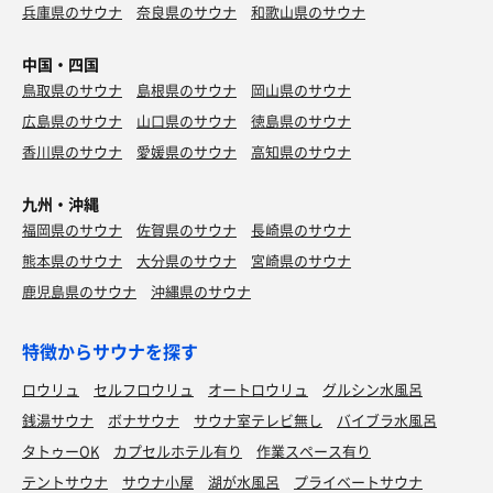
兵庫県のサウナ
奈良県のサウナ
和歌山県のサウナ
中国・四国
鳥取県のサウナ
島根県のサウナ
岡山県のサウナ
広島県のサウナ
山口県のサウナ
徳島県のサウナ
香川県のサウナ
愛媛県のサウナ
高知県のサウナ
九州・沖縄
福岡県のサウナ
佐賀県のサウナ
長崎県のサウナ
熊本県のサウナ
大分県のサウナ
宮崎県のサウナ
鹿児島県のサウナ
沖縄県のサウナ
特徴からサウナを探す
ロウリュ
セルフロウリュ
オートロウリュ
グルシン水風呂
銭湯サウナ
ボナサウナ
サウナ室テレビ無し
バイブラ水風呂
タトゥーOK
カプセルホテル有り
作業スペース有り
テントサウナ
サウナ小屋
湖が水風呂
プライベートサウナ