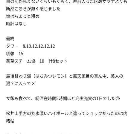
目の前か見えないくらいもくもく、直前入った瞑想サウナよりも
断然こちらが熱く感じました
塩はちょっと粗め
時計はなし
最終
タワー 8.10.12.12.12.12
瞑想 15
薬草スチーム塩 10 計8セット
最後替わり湯（はちみつレモン）と露天風呂の真ん中、美人の
湯？に入って〆
サ飯も食べて、総滞在時間5時間ほど充実充実の1日でした🥺
松井山手方の丸氷濃いハイボールと違ってショックだったのは内
緒🤐