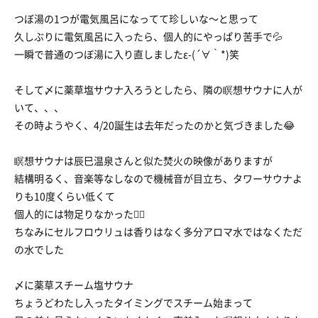
つぼ湯の1つが電気風呂になってて珍しいな〜と思って
久しぶりに電気風呂に入ったら、個人的にやっぱり苦手で💦
一瞬で普通のつぼ湯に入り直しましたε-(´∀｀*)笑
そして〆に薬草塩サウナ入ろうとしたら、隣の瞑想サウナに人が
いて、、、
その時ようやく、4/20誕生は去年だったのかと気づきました😂
瞑想サウナは辰巳温泉さんと似た焚火の映像がありますが
結構明るく、音楽等なしなので機械音が目立ち、タワーサウナよ
りも10度くらい低くて
個人的には物足りなかった😵‍💫
ちなみにセルフロウリュは香りはなく多分アロマ水ではなくただ
の水でした
〆に薬草スチーム塩サウナ
ちょうどわたし入ったタイミングでスチーム始まって