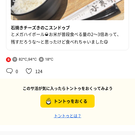
石焼きチーズきのこスンドゥブ
とメガハイボール🥃お米が普段食べる量の2〜3倍あって、
残すだろうな〜と思ったけど食べれちゃいました😋
82℃,94℃
18℃
女
0
124
このサ活が気に入ったらトントゥをおくってみよう
トントゥをおくる
トントゥとは？