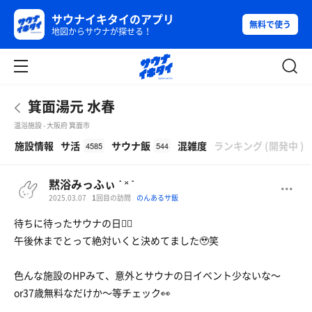
サウナイキタイのアプリ
無料で使う
地図からサウナが探せる！
箕面湯元 水春
温浴施設 - 大阪府 箕面市
β
施設情報
サ活
サウナ飯
混雑度
ランキング
(
開発中
)
4585
544
黙浴みっふぃ ˙ ˟ ˙
2025.03.07
1
回目の訪問
のんあるサ飯
待ちに待ったサウナの日🧖‍♀
午後休までとって絶対いくと決めてました🥹笑
色んな施設のHPみて、意外とサウナの日イベント少ないな〜
or37歳無料なだけか〜等チェック👀