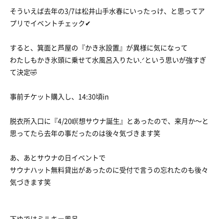
そういえば去年の3/7は松井山手水春にいったっけ、と思ってア
プリでイベントチェック✔
すると、箕面と芦屋の『かき氷設置』が異様に気になって
わたしもかき氷頭に乗せて水風呂入りたい.ᐟという思いが強すぎ
て決定🤣
事前チケット購入し、14:30頃in
脱衣所入口に『4/20瞑想サウナ誕生』とあったので、来月か〜と
思ってたら去年の事だったのは後々気づきます笑
あ、あとサウナの日イベントで
サウナハット無料貸出があったのに受付で言うの忘れたのも後々
気づきます笑
下ゆではミルキー風呂