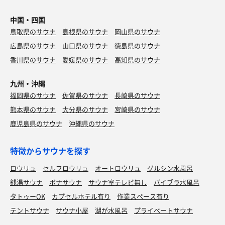
中国・四国
鳥取県のサウナ
島根県のサウナ
岡山県のサウナ
広島県のサウナ
山口県のサウナ
徳島県のサウナ
香川県のサウナ
愛媛県のサウナ
高知県のサウナ
九州・沖縄
福岡県のサウナ
佐賀県のサウナ
長崎県のサウナ
熊本県のサウナ
大分県のサウナ
宮崎県のサウナ
鹿児島県のサウナ
沖縄県のサウナ
特徴からサウナを探す
ロウリュ
セルフロウリュ
オートロウリュ
グルシン水風呂
銭湯サウナ
ボナサウナ
サウナ室テレビ無し
バイブラ水風呂
タトゥーOK
カプセルホテル有り
作業スペース有り
テントサウナ
サウナ小屋
湖が水風呂
プライベートサウナ