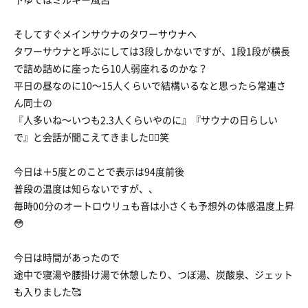
そしてすぐメインサウナのタワーサウナへ
タワーサウナと呼ぶにしては3段しかないですが、1段1段が横長
で詰め詰めに座ったら10人弱座れるのかな？
平日の昼なのに10〜15人くらいで結構いるなと思ったら常連さ
ん同士の
『人多いね〜いつも2.3人くらいやのに』『サウナの日らしい
で』と会話が聞こえてきました🧖‍♀笑
今日は＋5度とのことで表示は94度前後
普段の温度は知らないですが、、
毎時00分のオートロウリュも音は小さくも予想外の体感温度上昇
😳
今日は時間があったので
途中で寝湯や腰掛け湯で休憩したり、つぼ湯、炭酸泉、ジェット
も入りました🥰