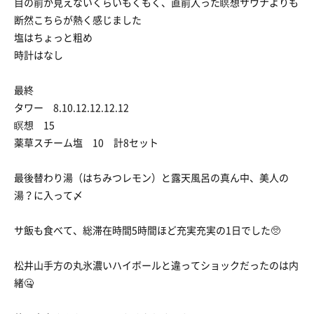
目の前か見えないくらいもくもく、直前入った瞑想サウナよりも
断然こちらが熱く感じました
塩はちょっと粗め
時計はなし
最終
タワー 8.10.12.12.12.12
瞑想 15
薬草スチーム塩 10 計8セット
最後替わり湯（はちみつレモン）と露天風呂の真ん中、美人の
湯？に入って〆
サ飯も食べて、総滞在時間5時間ほど充実充実の1日でした🥺
松井山手方の丸氷濃いハイボールと違ってショックだったのは内
緒🤐