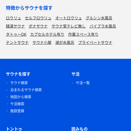
特徴からサウナを探す
ロウリュ
セルフロウリュ
オートロウリュ
グルシン水風呂
銭湯サウナ
ボナサウナ
サウナ室テレビ無し
バイブラ水風呂
タトゥーOK
カプセルホテル有り
作業スペース有り
テントサウナ
サウナ小屋
湖が水風呂
プライベートサウナ
サウナを探す
サ活
サウナ検索
サ活一覧
泊まれるサウナ検索
地図から検索
サ活検索
施設登録
トントゥ
読みもの