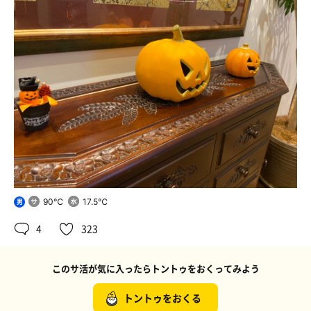
90℃
17.5℃
男
4
323
このサ活が気に入ったらトントゥをおくってみよう
トントゥをおくる