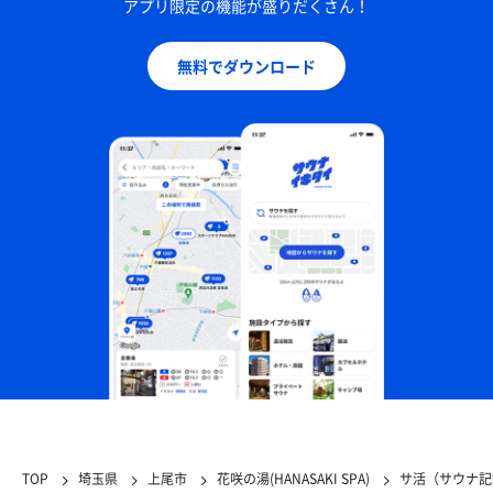
アプリ限定の機能が盛りだくさん！
無料でダウンロード
TOP
埼玉県
上尾市
花咲の湯(HANASAKI SPA)
サ活（サウナ記