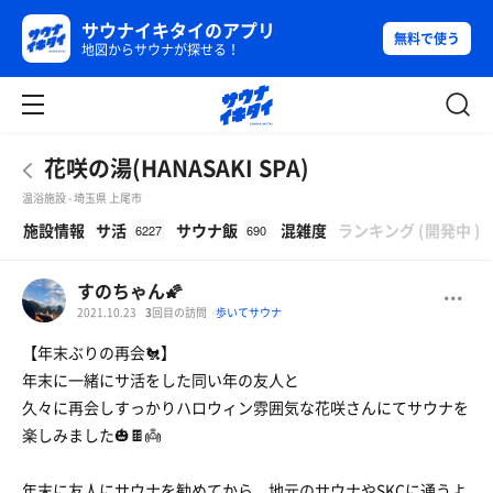
サウナイキタイのアプリ
無料で使う
地図からサウナが探せる！
花咲の湯(HANASAKI SPA)
温浴施設 - 埼玉県 上尾市
β
施設情報
サ活
サウナ飯
混雑度
ランキング
(
開発中
)
6227
690
すのちゃん🌠
2021.10.23
3
回目の訪問
歩いてサウナ
【年末ぶりの再会🐔】
年末に一緒にサ活をした同い年の友人と
久々に再会しすっかりハロウィン雰囲気な花咲さんにてサウナを
楽しみました🎃🍫👼
年末に友人にサウナを勧めてから、地元のサウナやSKCに通うよ