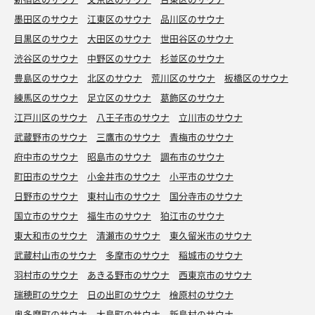
墨田区のサウナ
江東区のサウナ
品川区のサウナ
目黒区のサウナ
大田区のサウナ
世田谷区のサウナ
渋谷区のサウナ
中野区のサウナ
杉並区のサウナ
豊島区のサウナ
北区のサウナ
荒川区のサウナ
板橋区のサウナ
練馬区のサウナ
足立区のサウナ
葛飾区のサウナ
江戸川区のサウナ
八王子市のサウナ
立川市のサウナ
武蔵野市のサウナ
三鷹市のサウナ
青梅市のサウナ
府中市のサウナ
昭島市のサウナ
調布市のサウナ
町田市のサウナ
小金井市のサウナ
小平市のサウナ
日野市のサウナ
東村山市のサウナ
国分寺市のサウナ
国立市のサウナ
福生市のサウナ
狛江市のサウナ
東大和市のサウナ
清瀬市のサウナ
東久留米市のサウナ
武蔵村山市のサウナ
多摩市のサウナ
稲城市のサウナ
羽村市のサウナ
あきる野市のサウナ
西東京市のサウナ
瑞穂町のサウナ
日の出町のサウナ
檜原村のサウナ
奥多摩町のサウナ
大島町のサウナ
新島村のサウナ