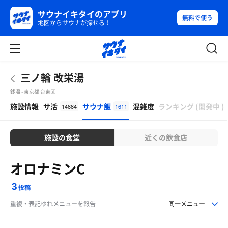
サウナイキタイのアプリ
無料で使う
地図からサウナが探せる！
三ノ輪 改栄湯
銭湯 - 東京都 台東区
β
施設情報
サ活
サウナ飯
混雑度
ランキング
(
開発中
)
14884
1611
施設の食堂
近くの飲食店
オロナミンC
3
投稿
重複・表記ゆれメニューを報告
同一メニュー