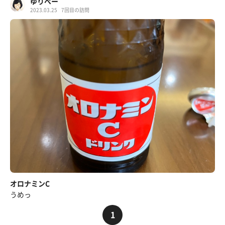
ゆりぺー
2023.03.25
7回目の訪問
オロナミンC
うめっ
1