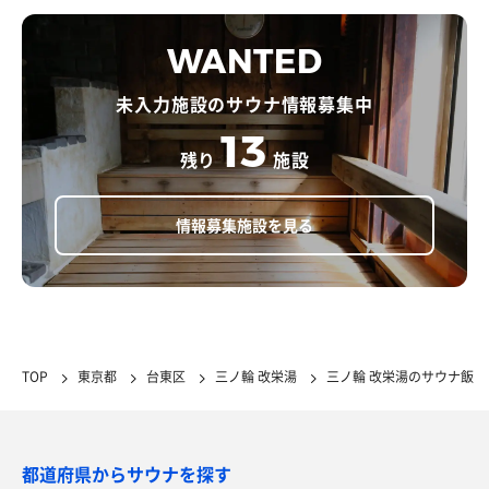
WANTED
未入力施設のサウナ情報募集中
13
残り
施設
情報募集施設を見る
TOP
東京都
台東区
三ノ輪 改栄湯
三ノ輪 改栄湯のサウナ飯
都道府県からサウナを探す