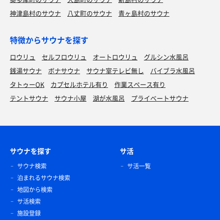
神津島村のサウナ
八丈町のサウナ
青ヶ島村のサウナ
特徴からサウナを探す
ロウリュ
セルフロウリュ
オートロウリュ
グルシン水風呂
銭湯サウナ
ボナサウナ
サウナ室テレビ無し
バイブラ水風呂
タトゥーOK
カプセルホテル有り
作業スペース有り
テントサウナ
サウナ小屋
湖が水風呂
プライベートサウナ
サウナを探す
サ活
サウナ検索
サ活一覧
泊まれるサウナ検索
地図から検索
サ活検索
施設登録