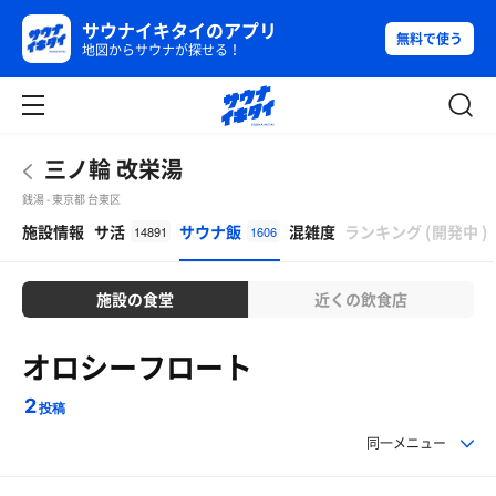
サウナイキタイのアプリ
無料で使う
地図からサウナが探せる！
三ノ輪 改栄湯
銭湯 - 東京都 台東区
β
施設情報
サ活
サウナ飯
混雑度
ランキング
(
開発中
)
14891
1606
施設の食堂
近くの飲食店
オロシーフロート
2
投稿
同一メニュー