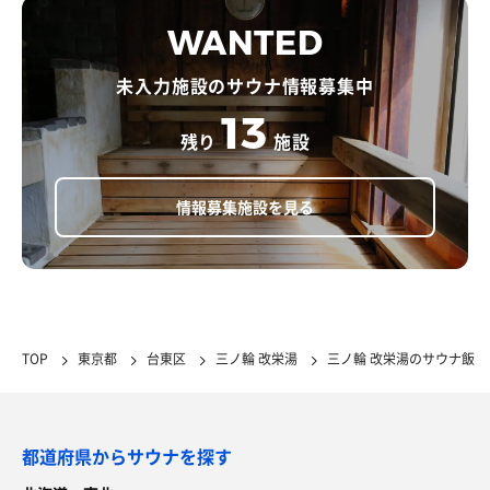
WANTED
未入力施設のサウナ情報募集中
13
残り
施設
情報募集施設を見る
TOP
東京都
台東区
三ノ輪 改栄湯
三ノ輪 改栄湯のサウナ飯
都道府県からサウナを探す