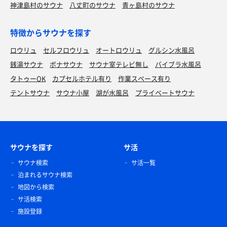
神津島村のサウナ
八丈町のサウナ
青ヶ島村のサウナ
特徴からサウナを探す
ロウリュ
セルフロウリュ
オートロウリュ
グルシン水風呂
銭湯サウナ
ボナサウナ
サウナ室テレビ無し
バイブラ水風呂
タトゥーOK
カプセルホテル有り
作業スペース有り
テントサウナ
サウナ小屋
湖が水風呂
プライベートサウナ
サウナを探す
サ活
サウナ検索
サ活一覧
泊まれるサウナ検索
地図から検索
サ活検索
施設登録