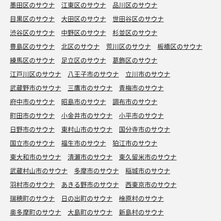
墨田区のサウナ
江東区のサウナ
品川区のサウナ
目黒区のサウナ
大田区のサウナ
世田谷区のサウナ
渋谷区のサウナ
中野区のサウナ
杉並区のサウナ
豊島区のサウナ
北区のサウナ
荒川区のサウナ
板橋区のサウナ
練馬区のサウナ
足立区のサウナ
葛飾区のサウナ
江戸川区のサウナ
八王子市のサウナ
立川市のサウナ
武蔵野市のサウナ
三鷹市のサウナ
青梅市のサウナ
府中市のサウナ
昭島市のサウナ
調布市のサウナ
町田市のサウナ
小金井市のサウナ
小平市のサウナ
日野市のサウナ
東村山市のサウナ
国分寺市のサウナ
国立市のサウナ
福生市のサウナ
狛江市のサウナ
東大和市のサウナ
清瀬市のサウナ
東久留米市のサウナ
武蔵村山市のサウナ
多摩市のサウナ
稲城市のサウナ
羽村市のサウナ
あきる野市のサウナ
西東京市のサウナ
瑞穂町のサウナ
日の出町のサウナ
檜原村のサウナ
奥多摩町のサウナ
大島町のサウナ
新島村のサウナ