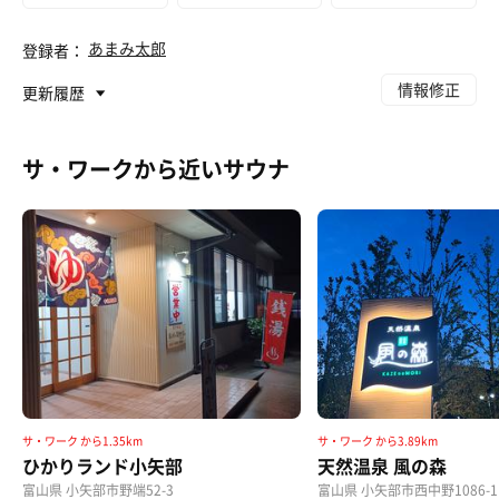
あまみ太郎
登録者：
情報修正
更新履歴
サ・ワークから近いサウナ
サ・ワーク から1.35km
サ・ワーク から3.89km
ひかりランド小矢部
天然温泉 風の森
富山県 小矢部市野端52-3
富山県 小矢部市西中野1086-1