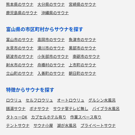
熊本県のサウナ
大分県のサウナ
宮崎県のサウナ
鹿児島県のサウナ
沖縄県のサウナ
富山県の市区町村からサウナを探す
富山市のサウナ
高岡市のサウナ
魚津市のサウナ
氷見市のサウナ
滑川市のサウナ
黒部市のサウナ
砺波市のサウナ
小矢部市のサウナ
南砺市のサウナ
射水市のサウナ
舟橋村のサウナ
上市町のサウナ
立山町のサウナ
入善町のサウナ
朝日町のサウナ
特徴からサウナを探す
ロウリュ
セルフロウリュ
オートロウリュ
グルシン水風呂
銭湯サウナ
ボナサウナ
サウナ室テレビ無し
バイブラ水風呂
タトゥーOK
カプセルホテル有り
作業スペース有り
テントサウナ
サウナ小屋
湖が水風呂
プライベートサウナ