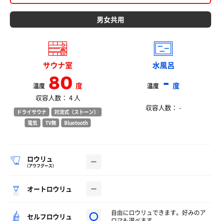
男女共用
サウナ室
水風呂
80
-
度
度
温度
温度
収容人数： 4 人
収容人数： -
ドライサウナ
対流式（ストーン）
電気
TV無
Bluetooth
ロウリュ
（アウフグース）
オートロウリュ
自由にロウリュできます。好みのア
セルフロウリュ
ロマも選べます。