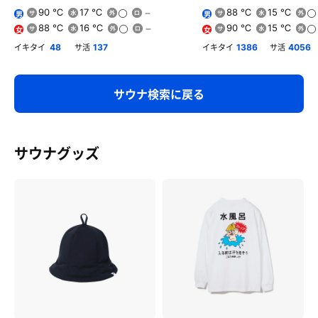
90 ℃
17 ℃
88 ℃
15 ℃
男
男
88 ℃
16 ℃
90 ℃
15 ℃
女
女
イキタイ
サ活
イキタイ
サ活
48
137
1386
4056
サウナ検索に戻る
サウナグッズ