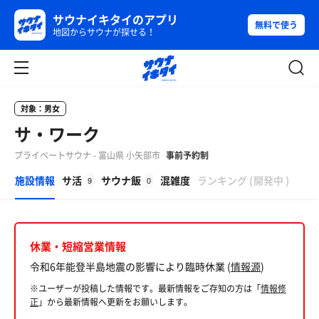
サウナイキタイのアプリ
無料で使う
地図からサウナが探せる！
対象：男女
サ・ワーク
プライベートサウナ - 富山県 小矢部市
事前予約制
β
施設情報
サ活
サウナ飯
混雑度
ランキング
(
開発中
)
9
0
休業・短縮営業情報
令和6年能登半島地震の影響により臨時休業 (
情報源
)
※ユーザーが投稿した情報です。最新情報をご存知の方は「
情報修
正
」から最新情報へ更新をお願いします。