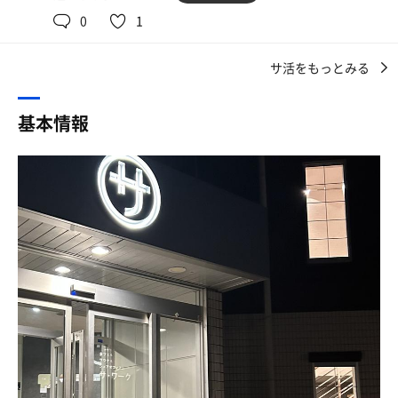
水風呂ありませんが3種類の水シャワーできます。
0
1
🈂ワークさん貸し切りサウナ🔰初体験
室内、サウナにはジャズが流れていますがBluetoothでお
サウナのセッティングをアチアチに🥵🥵
好みの曲も流せます。
セルフロウリュウありでしたので、ボチボチロウリュウ
サ活をもっとみる
サウナの室温はタッチパネルでお好みの温度にできます。
アチアチ🥵🥵です！
高台にあるサウナなので夜は夜景が綺麗です。
水風呂が無く、クールダウンは、水シャワー
基本情報
サウナも新しく綺麗で木の香りが凄い！
95度10分✖︎水シャワー
120分のコースでしたので、時間いっぱい堪能！
3セット。
オシャレな施設なのでカワイイ女性と再訪したいですな〜
整いました。ありがとうございました。
😐