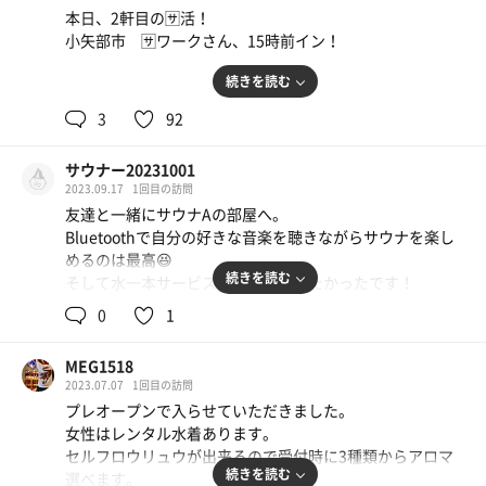
本日、2軒目の🈂活！
小矢部市 🈂ワークさん、15時前イン！
続きを読む
🥵サウナ：7〜8分 × 7
3
92
🥶水風呂：0分 × 30 有りません😓
🌀休憩：10分 × 2
サウナー20231001
🤗合計：3セット
2023.09.17
1回目の訪問
友達と一緒にサウナAの部屋へ。
一言：
Bluetoothで自分の好きな音楽を聴きながらサウナを楽し
本日１軒目は砺波市庄川水記念公園にてイベント🎪！
めるのは最高😆
テントサウナ🔰初体験！😏
続きを読む
そして水一本サービスなのもありがたかったです！
開店11時頃イン！
サウナ室の温度は細かく調整可能で、ロウリュもルールを
初体験のテントサウナは当たり🎯でした
0
1
守ればOK👌
温度計65〜105変動ご激しい。
水シャワーはもう少し冷たいとありがたい、、
体感ロウリュウ後105℃
MEG1518
ただ、これから寒くなるので水シャワーは冷たくなると勝
水風呂？プール？体感15℃
2023.07.07
1回目の訪問
手に予想🤤
イベントの方々もコチラでは初めてのようで、イロイロ不
プレオープンで入らせていただきました。
冷房に当たりながらの整いは贅沢すぎて、帰りたくない気
都合があり、タイムロスでしたがアチアチを堪能！
女性はレンタル水着あります。
持ちが爆発しておりました😎
からの〜、小矢部市
セルフロウリュウが出来るので受付時に3種類からアロマ
控えめに言って最高のサウナなのでは？？笑
🈂ワークさんへハシゴ！
続きを読む
選べます。