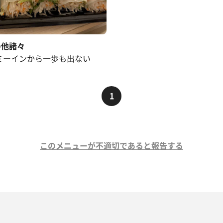
の他諸々
ミーインから一歩も出ない
1
このメニューが不適切であると報告する