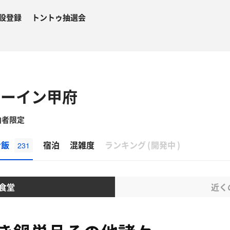
設登録
トントゥ抽選会
ミーイン甲府
泊者限定
β
ナ飯
宿泊
混雑度
ランキング
(
開発中
)
231
食堂
近く