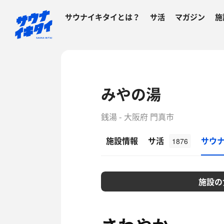
サウナイキタイとは？
サ活
マガジン
施
みやの湯
銭湯 - 大阪府 門真市
施設情報
サ活
サウ
1876
施設の