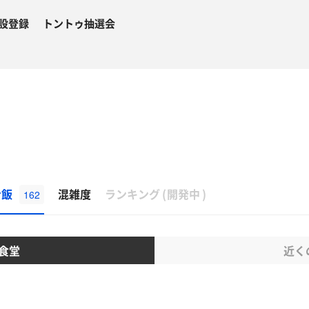
設登録
トントゥ抽選会
β
ナ飯
混雑度
ランキング
(
開発中
)
162
食堂
近く