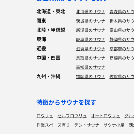
北海道・東北
北海道のサウナ
青森県のサ
関東
茨城県のサウナ
栃木県のサ
北陸・甲信越
新潟県のサウナ
富山県のサ
東海
岐阜県のサウナ
静岡県のサ
近畿
滋賀県のサウナ
京都府のサ
中国・四国
鳥取県のサウナ
島根県のサ
高知県のサウナ
九州・沖縄
福岡県のサウナ
佐賀県のサ
特徴からサウナを探す
ロウリュ
セルフロウリュ
オートロウリュ
グル
作業スペース有り
テントサウナ
サウナ小屋
湖