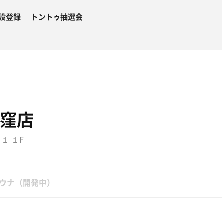
設登録
トントゥ抽選会
荻窪店
１ １F
ウナ（開発中）