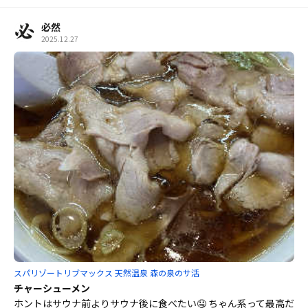
必然
2025.12.27
スパリゾートリブマックス 天然温泉 森の泉のサ活
チャーシューメン
ホントはサウナ前よりサウナ後に食べたい🤤 ちゃん系って最高だ