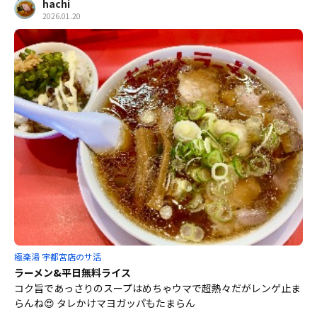
hachi
2026.01.20
極楽湯 宇都宮店のサ活
ラーメン&平日無料ライス
コク旨であっさりのスープはめちゃウマで超熱々だがレンゲ止ま
らんね😍 タレかけマヨガッパもたまらん