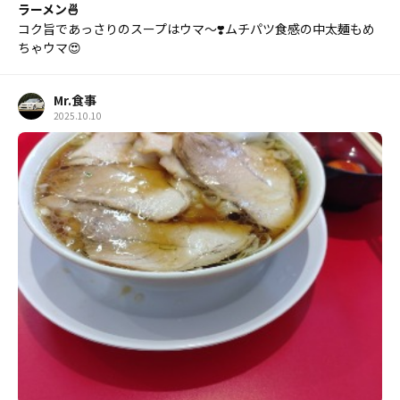
ラーメン🍜
コク旨であっさりのスープはウマ〜❣️ムチパツ食感の中太麺もめ
ちゃウマ😍
Mr.食事
2025.10.10