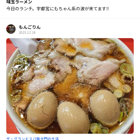
味玉ラーメン
今日のランチ。宇都宮にもちゃん系の波が来てます‼️
もんごりん
2025.12.24
ザ・グランドスパ南大門のサ活