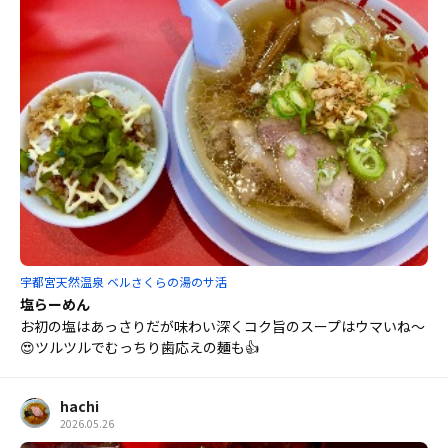
宇都宮天然温泉 ベルさくらの湯のサ活
塩らーめん
お初の塩はあっさりだが味わい深くコク旨のスープはウマいね〜
😍ツルツルでむっちり歯応えの麺も👍
hachi
2026.05.26