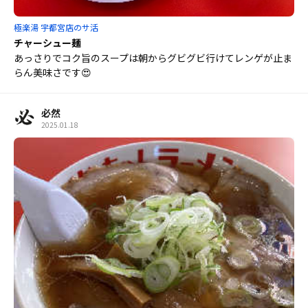
極楽湯 宇都宮店のサ活
チャーシュー麺
あっさりでコク旨のスープは朝からグビグビ行けてレンゲが止ま
らん美味さです😍
必然
2025.01.18