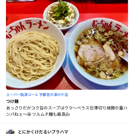
スーパー銭湯コール 宇都宮の湯のサ活
つけ麺
あっさりだがコク旨のスープはウマ〜ベラス😍薄切り焼豚の量ハ
ンパねぇ〜🤩 ツルムチ麺も最高👍
とにかくけだるいブラハマ