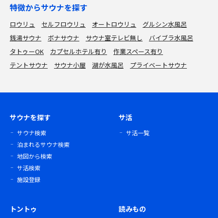
特徴からサウナを探す
ロウリュ
セルフロウリュ
オートロウリュ
グルシン水風呂
銭湯サウナ
ボナサウナ
サウナ室テレビ無し
バイブラ水風呂
タトゥーOK
カプセルホテル有り
作業スペース有り
テントサウナ
サウナ小屋
湖が水風呂
プライベートサウナ
サウナを探す
サ活
サウナ検索
サ活一覧
泊まれるサウナ検索
地図から検索
サ活検索
施設登録
トントゥ
読みもの