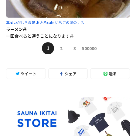
真岡いがしら温泉 おふろcafe いちごの湯のサ活
ラーメン🍜
一回食べると通うことになります🍜
1
2
3
500000
ツイート
シェア
送る