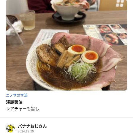
ニノサのサ活
淡麗醤油
レアチャーも旨し
バナナおじさん
2024.12.20