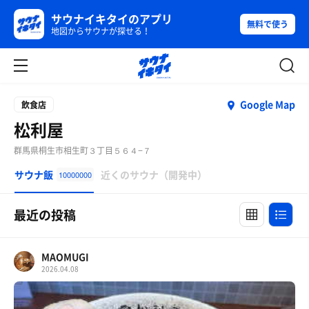
サウナイキタイのアプリ
無料で使う
地図からサウナが探せる！
Google Map
飲食店
松利屋
群馬県桐生市相生町３丁目５６４−７
サウナ飯
近くのサウナ（開発中）
10000000
最近の投稿
MAOMUGI
2026.04.08