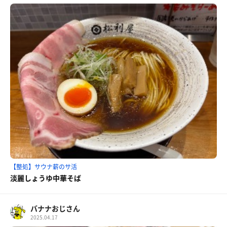
【整処】サウナ薪のサ活
淡麗しょうゆ中華そば
バナナおじさん
2025.04.17