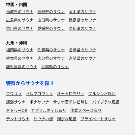
中国・四国
鳥取県のサウナ
島根県のサウナ
岡山県のサウナ
広島県のサウナ
山口県のサウナ
徳島県のサウナ
香川県のサウナ
愛媛県のサウナ
高知県のサウナ
九州・沖縄
福岡県のサウナ
佐賀県のサウナ
長崎県のサウナ
熊本県のサウナ
大分県のサウナ
宮崎県のサウナ
鹿児島県のサウナ
沖縄県のサウナ
特徴からサウナを探す
ロウリュ
セルフロウリュ
オートロウリュ
グルシン水風呂
銭湯サウナ
ボナサウナ
サウナ室テレビ無し
バイブラ水風呂
タトゥーOK
カプセルホテル有り
作業スペース有り
テントサウナ
サウナ小屋
湖が水風呂
プライベートサウナ