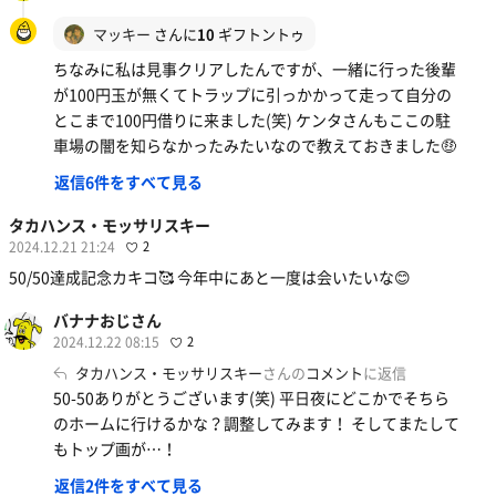
マッキー
さんに
10
ギフトントゥ
ちなみに私は見事クリアしたんですが、一緒に行った後輩
が100円玉が無くてトラップに引っかかって走って自分の
とこまで100円借りに来ました(笑) ケンタさんもここの駐
車場の闇を知らなかったみたいなので教えておきました🤑
返信6件をすべて見る
タカハンス・モッサリスキー
2024.12.21 21:24
2
50/50達成記念カキコ🥰 今年中にあと一度は会いたいな😊
バナナおじさん
2024.12.22 08:15
2
タカハンス・モッサリスキー
さんの
コメント
に返信
50-50ありがとうございます(笑) 平日夜にどこかでそちら
のホームに行けるかな？調整してみます！ そしてまたして
もトップ画が…！
返信2件をすべて見る