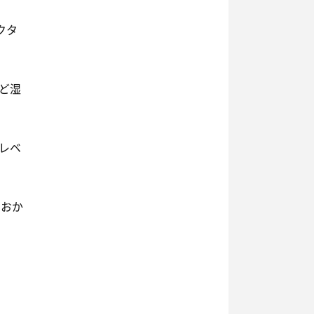
クタ
ど湿
レベ
のおか