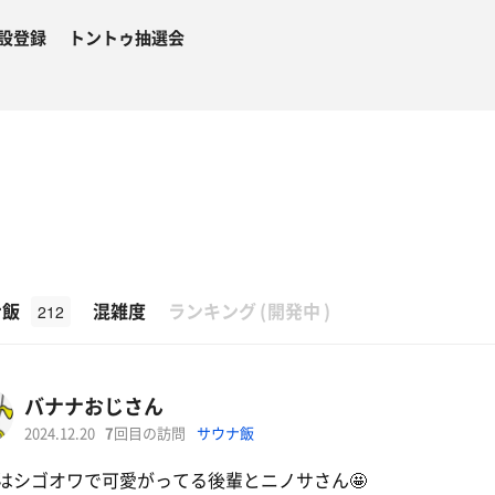
設登録
トントゥ抽選会
β
ナ飯
混雑度
ランキング
(
開発中
)
212
バナナおじさん
2024.12.20
7
回目の訪問
サウナ飯
はシゴオワで可愛がってる後輩とニノサさん🤩