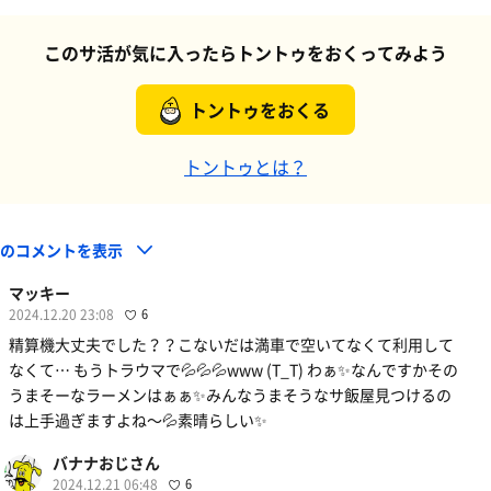
このサ活が気に入ったらトントゥをおくってみよう
トントゥをおくる
トントゥとは？
件のコメントを表示
マッキー
2024.12.20 23:08
6
精算機大丈夫でした？？こないだは満車で空いてなくて利用して
なくて… もうトラウマで💦💦💦www (T_T) わぁ✨なんですかその
うまそーなラーメンはぁぁ✨みんなうまそうなサ飯屋見つけるの
は上手過ぎますよね〜💦素晴らしい✨
バナナおじさん
2024.12.21 06:48
6