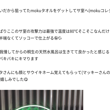
いだから狙ってたmokuタオルをゲットしてサ室へ(mokuコレ
ぱりここのサ室の攻撃力は最強で温度は80℃そこそこなんだけ
半端なくてソッコーで仕上がる🤪💦
分我慢してからの桐生の天然水風呂は生きてて良かったと感じる
バキバキにキマります
タさんにも顔とサウイキネーム覚えてもらって(マッキーさん
)嬉しみでした😋