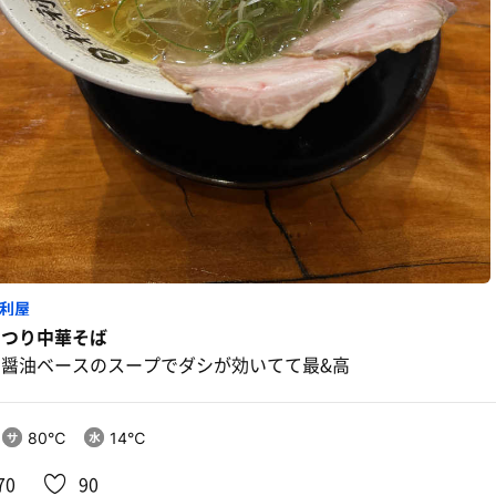
利屋
まつり中華そば
白醤油ベースのスープでダシが効いてて最&高
80℃
14℃
70
90