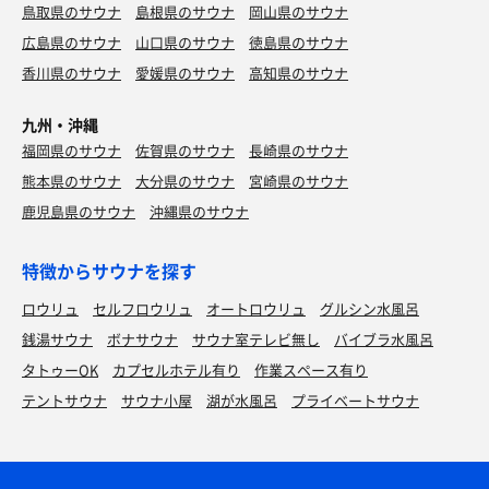
鳥取県のサウナ
島根県のサウナ
岡山県のサウナ
広島県のサウナ
山口県のサウナ
徳島県のサウナ
香川県のサウナ
愛媛県のサウナ
高知県のサウナ
九州・沖縄
福岡県のサウナ
佐賀県のサウナ
長崎県のサウナ
熊本県のサウナ
大分県のサウナ
宮崎県のサウナ
鹿児島県のサウナ
沖縄県のサウナ
特徴からサウナを探す
ロウリュ
セルフロウリュ
オートロウリュ
グルシン水風呂
銭湯サウナ
ボナサウナ
サウナ室テレビ無し
バイブラ水風呂
タトゥーOK
カプセルホテル有り
作業スペース有り
テントサウナ
サウナ小屋
湖が水風呂
プライベートサウナ