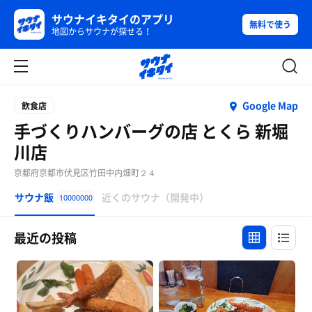
サウナイキタイのアプリ
無料で使う
地図からサウナが探せる！
Google Map
飲食店
手づくりハンバーグの店 とくら 新堀
川店
京都府京都市伏見区竹田中内畑町２４
サウナ飯
近くのサウナ（開発中）
10000000
最近の投稿