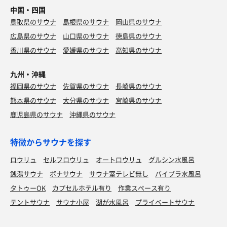
中国・四国
鳥取県のサウナ
島根県のサウナ
岡山県のサウナ
広島県のサウナ
山口県のサウナ
徳島県のサウナ
香川県のサウナ
愛媛県のサウナ
高知県のサウナ
九州・沖縄
福岡県のサウナ
佐賀県のサウナ
長崎県のサウナ
熊本県のサウナ
大分県のサウナ
宮崎県のサウナ
鹿児島県のサウナ
沖縄県のサウナ
特徴からサウナを探す
ロウリュ
セルフロウリュ
オートロウリュ
グルシン水風呂
銭湯サウナ
ボナサウナ
サウナ室テレビ無し
バイブラ水風呂
タトゥーOK
カプセルホテル有り
作業スペース有り
テントサウナ
サウナ小屋
湖が水風呂
プライベートサウナ