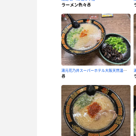
ラーメン色々🍜
湯元花乃井スーパーホテル大阪天然温泉のサ活
🍜