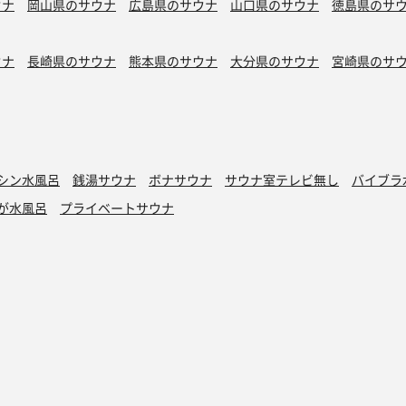
ウナ
岡山県のサウナ
広島県のサウナ
山口県のサウナ
徳島県のサ
ウナ
長崎県のサウナ
熊本県のサウナ
大分県のサウナ
宮崎県のサ
シン水風呂
銭湯サウナ
ボナサウナ
サウナ室テレビ無し
バイブラ
が水風呂
プライベートサウナ
トントゥ
読みもの