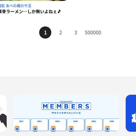
湯処 あべの橋のサ活
豚骨ラーメン…しか無いよねぇ🎵
1
2
3
500000