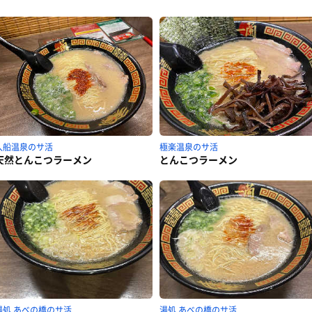
入船温泉のサ活
極楽温泉のサ活
天然とんこつラーメン
とんこつラーメン
湯処 あべの橋のサ活
湯処 あべの橋のサ活