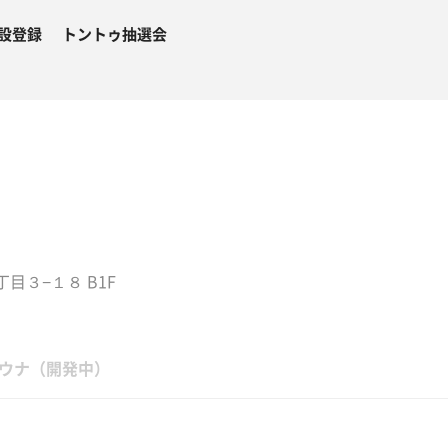
設登録
トントゥ抽選会
目３−１８ B1F
ウナ（開発中）