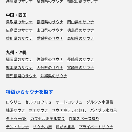
兵庫県のサウナ
奈良県のサウナ
和歌山県のサウナ
中国・四国
鳥取県のサウナ
島根県のサウナ
岡山県のサウナ
広島県のサウナ
山口県のサウナ
徳島県のサウナ
香川県のサウナ
愛媛県のサウナ
高知県のサウナ
九州・沖縄
福岡県のサウナ
佐賀県のサウナ
長崎県のサウナ
熊本県のサウナ
大分県のサウナ
宮崎県のサウナ
鹿児島県のサウナ
沖縄県のサウナ
特徴からサウナを探す
ロウリュ
セルフロウリュ
オートロウリュ
グルシン水風呂
銭湯サウナ
ボナサウナ
サウナ室テレビ無し
バイブラ水風呂
タトゥーOK
カプセルホテル有り
作業スペース有り
テントサウナ
サウナ小屋
湖が水風呂
プライベートサウナ