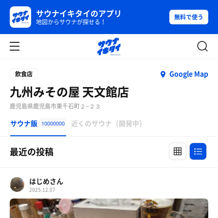
サウナイキタイのアプリ
無料で使う
地図からサウナが探せる！
Google Map
飲食店
九州みその屋 天文館店
鹿児島県鹿児島市東千石町２−２３
サウナ飯
近くのサウナ（開発中）
10000000
最近の投稿
はじめさん
2025.12.07