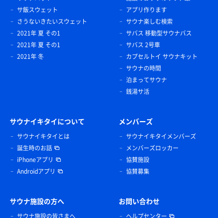
サ飯スウェット
アプリ作ります
さうないきたいスウェット
サウナ楽しむ検索
2021年 夏 その1
サバス 移動型サウナバス
2021年 夏 その1
サバス 2号車
2021年 冬
カプセルトイ サウナキット
サウナの時間
泊まってサウナ
銭湯サ活
サウナイキタイについて
メンバーズ
サウナイキタイとは
サウナイキタイメンバーズ
誕生時のお話
メンバーズロッカー
iPhoneアプリ
協賛施設
Androidアプリ
協賛募集
サウナ施設の方へ
お問い合わせ
サウナ施設の皆さまへ
ヘルプセンター