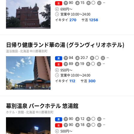
90
15
女
690円〜
営業中 10:00〜24:00
イキタイ
サ活
270
1256
日帰り健康ランド華の湯 (グランヴィリオホテル)
温浴施設 - 北海道 中川郡幕別町
94
20.7
男
89
19
女
950円〜
営業中 10:00〜24:00
イキタイ
サ活
112
300
幕別温泉 パークホテル 悠湯館
ホテル・旅館 - 北海道 中川郡幕別町
90
12
男
90
18
女
500円〜