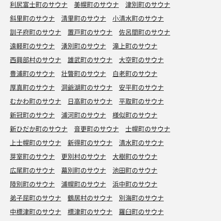
利尻富士町のサウナ
美幌町のサウナ
津別町のサウナ
斜里町のサウナ
清里町のサウナ
小清水町のサウナ
訓子府町のサウナ
置戸町のサウナ
佐呂間町のサウナ
遠軽町のサウナ
湧別町のサウナ
滝上町のサウナ
西興部村のサウナ
雄武町のサウナ
大空町のサウナ
豊浦町のサウナ
壮瞥町のサウナ
白老町のサウナ
厚真町のサウナ
洞爺湖町のサウナ
安平町のサウナ
むかわ町のサウナ
日高町のサウナ
平取町のサウナ
新冠町のサウナ
浦河町のサウナ
様似町のサウナ
新ひだか町のサウナ
音更町のサウナ
士幌町のサウナ
上士幌町のサウナ
新得町のサウナ
清水町のサウナ
芽室町のサウナ
更別村のサウナ
大樹町のサウナ
広尾町のサウナ
幕別町のサウナ
池田町のサウナ
陸別町のサウナ
浦幌町のサウナ
浜中町のサウナ
弟子屈町のサウナ
鶴居村のサウナ
別海町のサウナ
中標津町のサウナ
標津町のサウナ
羅臼町のサウナ