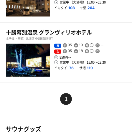
営業中 （大浴場） 15:00〜23:30
イキタイ
サ活
108
264
十勝幕別温泉 グランヴィリオホテル
ホテル・旅館 - 北海道 中川郡幕別町
95
19
男
95
18
女
950円〜
営業中 （大浴場） 15:00〜23:30
イキタイ
サ活
76
119
1
サウナグッズ