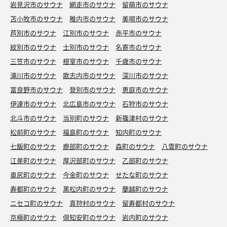
岩見沢市のサウナ
網走市のサウナ
留萌市のサウナ
苫小牧市のサウナ
稚内市のサウナ
美唄市のサウナ
芦別市のサウナ
江別市のサウナ
赤平市のサウナ
紋別市のサウナ
士別市のサウナ
名寄市のサウナ
三笠市のサウナ
根室市のサウナ
千歳市のサウナ
滝川市のサウナ
歌志内市のサウナ
深川市のサウナ
富良野市のサウナ
登別市のサウナ
恵庭市のサウナ
伊達市のサウナ
北広島市のサウナ
石狩市のサウナ
北斗市のサウナ
当別町のサウナ
新篠津村のサウナ
松前町のサウナ
福島町のサウナ
知内町のサウナ
七飯町のサウナ
鹿部町のサウナ
森町のサウナ
八雲町のサウナ
江差町のサウナ
厚沢部町のサウナ
乙部町のサウナ
奥尻町のサウナ
今金町のサウナ
せたな町のサウナ
寿都町のサウナ
黒松内町のサウナ
蘭越町のサウナ
ニセコ町のサウナ
真狩村のサウナ
留寿都村のサウナ
京極町のサウナ
倶知安町のサウナ
岩内町のサウナ