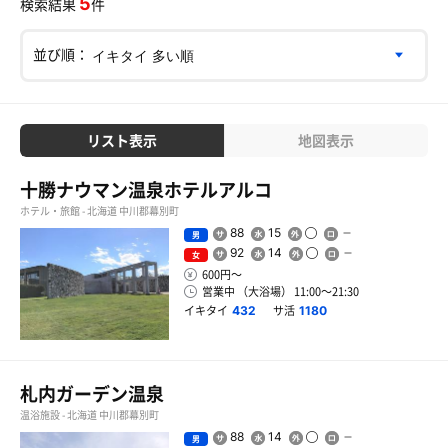
5
検索結果
件
並び順：
リスト表示
地図表示
十勝ナウマン温泉ホテルアルコ
ホテル・旅館 - 北海道 中川郡幕別町
88
15
男
92
14
女
600円〜
営業中 （大浴場） 11:00〜21:30
イキタイ
サ活
432
1180
札内ガーデン温泉
温浴施設 - 北海道 中川郡幕別町
88
14
男