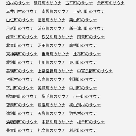
泊村のサウナ
積丹町のサウナ
古平町のサウナ
余市町のサウナ
赤井川村のサウナ
南幌町のサウナ
上砂川町のサウナ
由仁町のサウナ
長沼町のサウナ
栗山町のサウナ
月形町のサウナ
浦臼町のサウナ
新十津川町のサウナ
妹背牛町のサウナ
秩父別町のサウナ
雨竜町のサウナ
北竜町のサウナ
沼田町のサウナ
鷹栖町のサウナ
東神楽町のサウナ
当麻町のサウナ
比布町のサウナ
愛別町のサウナ
上川町のサウナ
東川町のサウナ
美瑛町のサウナ
上富良野町のサウナ
中富良野町のサウナ
占冠村のサウナ
和寒町のサウナ
剣淵町のサウナ
下川町のサウナ
美深町のサウナ
中川町のサウナ
幌加内町のサウナ
増毛町のサウナ
小平町のサウナ
苫前町のサウナ
羽幌町のサウナ
初山別村のサウナ
遠別町のサウナ
天塩町のサウナ
猿払村のサウナ
浜頓別町のサウナ
中頓別町のサウナ
枝幸町のサウナ
豊富町のサウナ
礼文町のサウナ
利尻町のサウナ