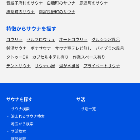
音威子府村のサウナ
白糠町のサウナ
鹿追町のサウナ
標茶町のサウナ
南富良野町のサウナ
特徴からサウナを探す
ロウリュ
セルフロウリュ
オートロウリュ
グルシン水風呂
銭湯サウナ
ボナサウナ
サウナ室テレビ無し
バイブラ水風呂
タトゥーOK
カプセルホテル有り
作業スペース有り
テントサウナ
サウナ小屋
湖が水風呂
プライベートサウナ
サウナを探す
サ活
サウナ検索
サ活一覧
泊まれるサウナ検索
地図から検索
サ活検索
施設登録