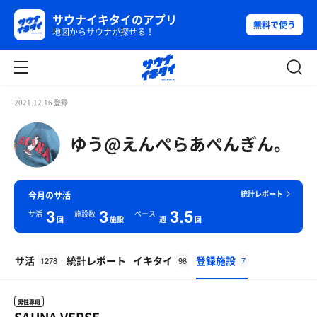
サウナイキタイのアプリ
無料で使う
地図からサウナが探せる！
2021.12.16 登録
ゆう@えんぺらあぺんぎん。
統計レポート
今月のサ活
3
3
3.5
サ活
施設数
ペース
回
施設
週
回
サ活
統計レポート
イキタイ
登録施設
1278
96
7
男性専用