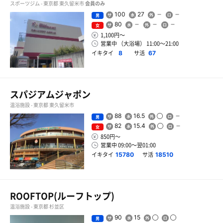
スポーツジム - 東京都 東久留米市
会員のみ
100
27
男
80
女
1,100円〜
営業中 （大浴場） 11:00〜21:00
イキタイ
サ活
8
67
スパジアムジャポン
温浴施設 - 東京都 東久留米市
88
16.5
男
82
15.4
女
850円〜
営業中 09:00〜翌01:00
イキタイ
サ活
15780
18510
ROOFTOP(ルーフトップ)
温浴施設 - 東京都 杉並区
90
15
男