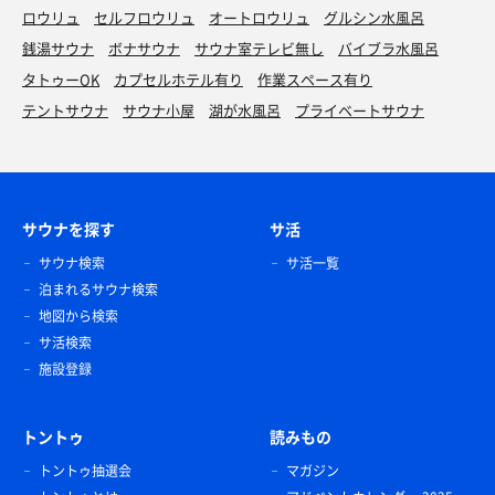
ロウリュ
セルフロウリュ
オートロウリュ
グルシン水風呂
銭湯サウナ
ボナサウナ
サウナ室テレビ無し
バイブラ水風呂
タトゥーOK
カプセルホテル有り
作業スペース有り
テントサウナ
サウナ小屋
湖が水風呂
プライベートサウナ
サウナを探す
サ活
サウナ検索
サ活一覧
泊まれるサウナ検索
地図から検索
サ活検索
施設登録
トントゥ
読みもの
トントゥ抽選会
マガジン