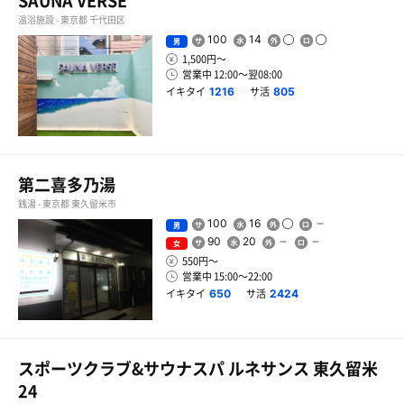
SAUNA VERSE
温浴施設 - 東京都 千代田区
100
14
男
1,500円〜
営業中 12:00〜翌08:00
イキタイ
サ活
1216
805
第二喜多乃湯
銭湯 - 東京都 東久留米市
100
16
男
90
20
女
550円〜
営業中 15:00〜22:00
イキタイ
サ活
650
2424
スポーツクラブ&サウナスパ ルネサンス 東久留米
24