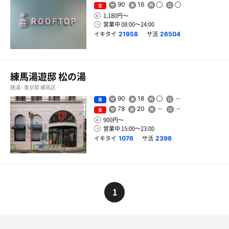
90
16
女
1,180円〜
営業中 08:00〜24:00
イキタイ
サ活
21958
26504
練馬湯遊邸 松の湯
銭湯 - 東京都 練馬区
90
18
男
78
20
女
900円〜
営業中 15:00〜23:00
イキタイ
サ活
1076
2396
1