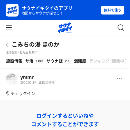
サウナイキタイのアプリ
無料で使う
地図からサウナが探せる！
こみちの湯 ほのか
温浴施設 - 北海道 札幌市
β
施設情報
サ活
サウナ飯
混雑度
ランキング
(
開発中
)
1199
239
ymmr
2020.02.24
1
回目の訪問
チェックイン
ログインするといいねや
コメントすることができます