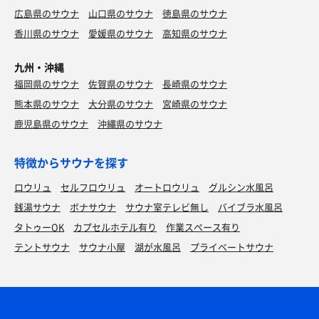
広島県のサウナ
山口県のサウナ
徳島県のサウナ
香川県のサウナ
愛媛県のサウナ
高知県のサウナ
九州・沖縄
福岡県のサウナ
佐賀県のサウナ
長崎県のサウナ
熊本県のサウナ
大分県のサウナ
宮崎県のサウナ
鹿児島県のサウナ
沖縄県のサウナ
特徴からサウナを探す
ロウリュ
セルフロウリュ
オートロウリュ
グルシン水風呂
銭湯サウナ
ボナサウナ
サウナ室テレビ無し
バイブラ水風呂
タトゥーOK
カプセルホテル有り
作業スペース有り
テントサウナ
サウナ小屋
湖が水風呂
プライベートサウナ