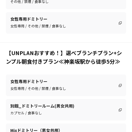
その他 / 禁煙 / 食事なし
女性専用ドミトリー
女性専用 / その他 / 禁煙 / 食事なし
【UNPLANおすすめ！】選べブランチプラン+シ
ンプル朝食付きプラン≪神楽坂駅から徒歩5分≫
女性専用ドミトリー
女性専用 / その他 / 禁煙 / 食事なし
別館_ドミトリールーム(男女共用)
カプセル / 食事なし
Mixドミトリー（男女共用）