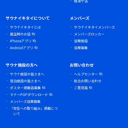
銭湯サ活
サウナイキタイについて
メンバーズ
サウナイキタイとは
サウナイキタイメンバーズ
誕生時のお話
メンバーズロッカー
iPhoneアプリ
協賛施設
Androidアプリ
協賛募集
サウナ施設の方へ
お問い合わせ
サウナ施設の皆さまへ
ヘルプセンター
宿泊施設の皆さまへ
総合お問い合わせ
ポスター掲載店募集
ご意見箱
マナーPOPダウンロード
メンバーズ協賛募集
「安全への取り組み」掲載につ
いて