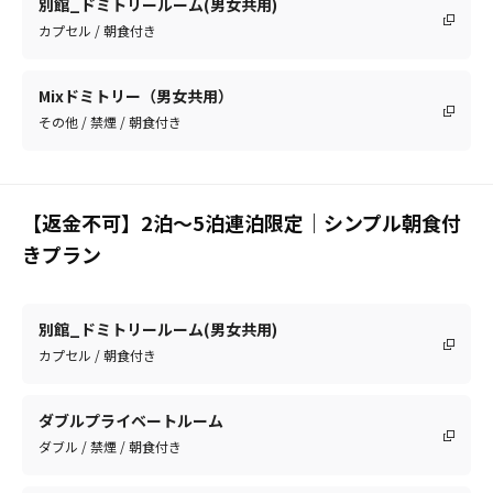
別館_ドミトリールーム(男女共用)
カプセル / 朝食付き
Mixドミトリー（男女共用）
その他 / 禁煙 / 朝食付き
【返金不可】2泊～5泊連泊限定｜シンプル朝食付
きプラン
別館_ドミトリールーム(男女共用)
カプセル / 朝食付き
ダブルプライベートルーム
ダブル / 禁煙 / 朝食付き