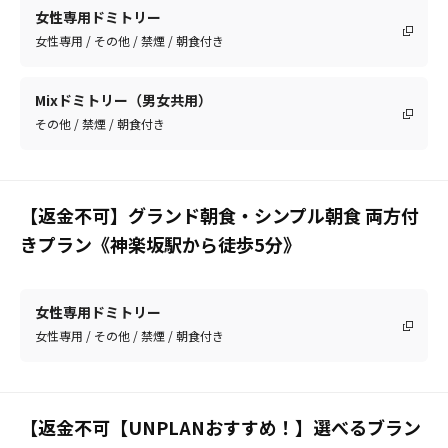
女性専用ドミトリー
女性専用 / その他 / 禁煙 / 朝食付き
Mixドミトリー（男女共用）
その他 / 禁煙 / 朝食付き
【返金不可】グランド朝食・シンプル朝食 両方付
きプラン《神楽坂駅から徒歩5分》
女性専用ドミトリー
女性専用 / その他 / 禁煙 / 朝食付き
【返金不可【UNPLANおすすめ！】選べるブラン