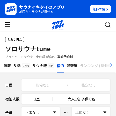
サウナイキタイのアプリ
無料で使う
地図からサウナが探せる！
対象：男女
ソロサウナtune
プライベートサウナ - 東京都 新宿区
事前予約制
β
設情報
サ活
サウナ飯
宿泊
混雑度
ランキング
(
開発中
)
2716
154
日程
→
宿泊人数
1室
大人1名 子供 0名
予算
〜