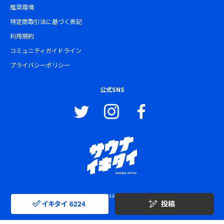
推奨環境
特定商取引法に基づく表記
利用規約
コミュニティガイドライン
プライバシーポリシー
公式SNS
© SAUNA IKITAI
イキタイ
6224
投稿