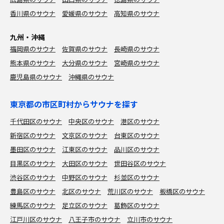
香川県のサウナ
愛媛県のサウナ
高知県のサウナ
九州・沖縄
福岡県のサウナ
佐賀県のサウナ
長崎県のサウナ
熊本県のサウナ
大分県のサウナ
宮崎県のサウナ
鹿児島県のサウナ
沖縄県のサウナ
東京都の市区町村からサウナを探す
千代田区のサウナ
中央区のサウナ
港区のサウナ
新宿区のサウナ
文京区のサウナ
台東区のサウナ
墨田区のサウナ
江東区のサウナ
品川区のサウナ
目黒区のサウナ
大田区のサウナ
世田谷区のサウナ
渋谷区のサウナ
中野区のサウナ
杉並区のサウナ
豊島区のサウナ
北区のサウナ
荒川区のサウナ
板橋区のサウナ
練馬区のサウナ
足立区のサウナ
葛飾区のサウナ
江戸川区のサウナ
八王子市のサウナ
立川市のサウナ