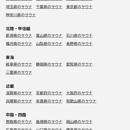
埼玉県のサウナ
千葉県のサウナ
東京都のサウナ
神奈川県のサウナ
北陸・甲信越
新潟県のサウナ
富山県のサウナ
石川県のサウナ
福井県のサウナ
山梨県のサウナ
長野県のサウナ
東海
岐阜県のサウナ
静岡県のサウナ
愛知県のサウナ
三重県のサウナ
近畿
滋賀県のサウナ
京都府のサウナ
大阪府のサウナ
兵庫県のサウナ
奈良県のサウナ
和歌山県のサウナ
中国・四国
鳥取県のサウナ
島根県のサウナ
岡山県のサウナ
広島県のサウナ
山口県のサウナ
徳島県のサウナ