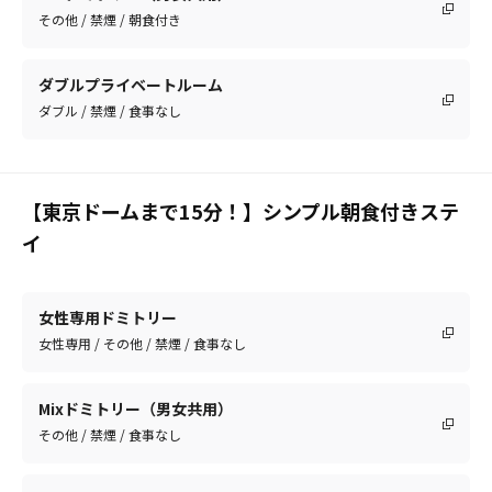
その他 / 禁煙 / 朝食付き
ダブルプライベートルーム
ダブル / 禁煙 / 食事なし
【東京ドームまで15分！】シンプル朝食付きステ
イ
女性専用ドミトリー
女性専用 / その他 / 禁煙 / 食事なし
Mixドミトリー（男女共用）
その他 / 禁煙 / 食事なし