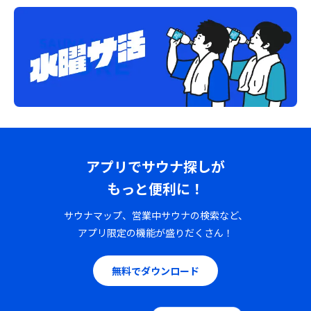
アプリでサウナ探しが
もっと便利に！
サウナマップ、営業中サウナの検索など、
アプリ限定の機能が盛りだくさん！
無料でダウンロード