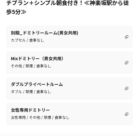
チプラン＋シンプル朝食付き！≪神楽坂駅から徒
歩5分≫
別館_ドミトリールーム(男女共用)
カプセル / 食事なし
Mixドミトリー（男女共用）
その他 / 禁煙 / 食事なし
ダブルプライベートルーム
ダブル / 禁煙 / 食事なし
女性専用ドミトリー
女性専用 / その他 / 禁煙 / 食事なし