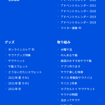
アドベントカレンダー 2021
アドベントカレンダー 2020
アドベントカレンダー 2019
アドベントカレンダー 2018
ライター募集
グッズ
取り組み
オンラインストア
水曜サ活
サウナグッズ特集
のんあるサ飯
サウナハット
施設のおすすめサウナ飯
サ飯スウェット
アプリ作ります
さうないきたいスウェット
サウナ楽しむ検索
2021年 夏 その1
サバス 移動型サウナバス
2021年 夏 その1
サバス 2号車
2021年 冬
カプセルトイ サウナキット
サウナの時間
泊まってサウナ