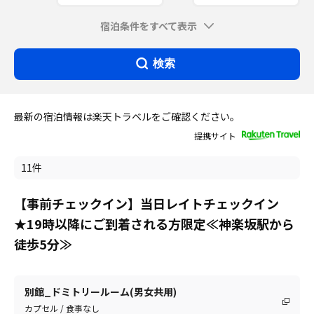
宿泊条件をすべて表示
検索
最新の宿泊情報は楽天トラベルをご確認ください。
提携サイト
11件
【事前チェックイン】当日レイトチェックイン
★19時以降にご到着される方限定≪神楽坂駅から
徒歩5分≫
別館_ドミトリールーム(男女共用)
カプセル / 食事なし