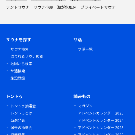
テントサウナ
サウナ小屋
湖が水風呂
プライベートサウナ
サウナを探す
サ活
サウナ検索
サ活一覧
泊まれるサウナ検索
地図から検索
サ活検索
施設登録
トントゥ
読みもの
トントゥ抽選会
マガジン
トントゥとは
アドベントカレンダー 2025
当選発表
アドベントカレンダー 2024
過去の抽選会
アドベントカレンダー 2023
協賛募集
アドベントカレンダー 2022