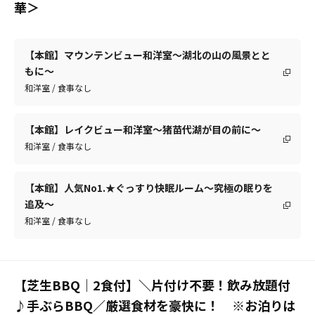
華＞
【本館】マウンテンビュー和洋室～湖北の山の風景とと
もに～
和洋室 / 食事なし
【本館】レイクビュー和洋室～猪苗代湖が目の前に～
和洋室 / 食事なし
【本館】人気No1.★ぐっすり快眠ルーム～究極の眠りを
追及～
和洋室 / 食事なし
【芝生BBQ｜2食付】＼片付け不要！飲み放題付
♪手ぶらBBQ／厳選食材を豪快に！ ※お泊りは