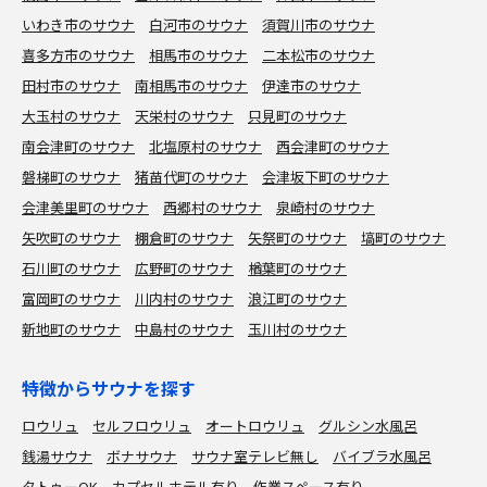
いわき市のサウナ
白河市のサウナ
須賀川市のサウナ
喜多方市のサウナ
相馬市のサウナ
二本松市のサウナ
田村市のサウナ
南相馬市のサウナ
伊達市のサウナ
大玉村のサウナ
天栄村のサウナ
只見町のサウナ
南会津町のサウナ
北塩原村のサウナ
西会津町のサウナ
磐梯町のサウナ
猪苗代町のサウナ
会津坂下町のサウナ
会津美里町のサウナ
西郷村のサウナ
泉崎村のサウナ
矢吹町のサウナ
棚倉町のサウナ
矢祭町のサウナ
塙町のサウナ
石川町のサウナ
広野町のサウナ
楢葉町のサウナ
富岡町のサウナ
川内村のサウナ
浪江町のサウナ
新地町のサウナ
中島村のサウナ
玉川村のサウナ
特徴からサウナを探す
ロウリュ
セルフロウリュ
オートロウリュ
グルシン水風呂
銭湯サウナ
ボナサウナ
サウナ室テレビ無し
バイブラ水風呂
タトゥーOK
カプセルホテル有り
作業スペース有り