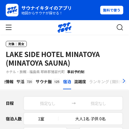
サウナイキタイのアプリ
無料で使う
地図からサウナが探せる！
対象：男女
LAKE SIDE HOTEL MINATOYA
(MINATOYA SAUNA)
ホテル・旅館 - 福島県 耶麻郡猪苗代町
事前予約制
β
施設情報
サ活
サウナ飯
宿泊
混雑度
ランキング
(
開発中
)
720
125
日程
→
宿泊人数
1室
大人1名 子供 0名