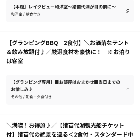
【本館】レイクビュー和洋室～猪苗代湖が目の前に～
和洋室 / 朝食付き
【グランピングBBQ｜2食付】＼お洒落なテント
＆飲み放題付♪／厳選食材を豪快に！ ※お泊り
は客室
【グランピング専用】■お部屋はおまかせ■当日までの
お愉しみ♪
その他 / 朝食・夕食付き
＼満喫！お得旅♪／【猪苗代湖観光船チケット
付】猪苗代の絶景を巡る＜2食付・スタンダード中