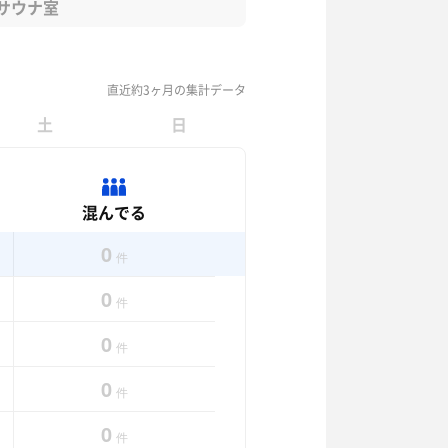
サウナ室
直近約3ヶ月の集計データ
土
日
混んでる
0
件
0
件
0
件
0
件
0
件