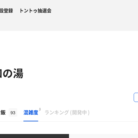
設登録
トントゥ抽選会
和の湯
β
ナ飯
混雑度
ランキング
(
開発中
)
93