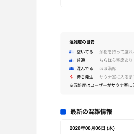
混雑度の目安
空いてる
余裕を持って座れ
普通
ちらほら空席あり
混んでる
ほぼ満席
待ち発生
サウナ室に入るま
※混雑度はユーザーがサウナ室に
最新の混雑情報
2026年08月06日 (木)