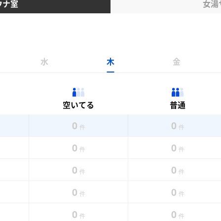
ウナ室
女湯
水
木
金
空いてる
普通
0
0
件
件
0
0
件
件
0
0
件
件
0
0
件
件
0
0
件
件