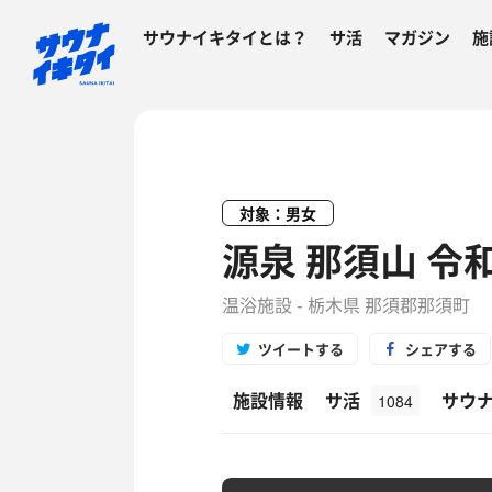
サウナイキタイとは？
サ活
マガジン
施
対象：男女
源泉 那須山 令
温浴施設 - 栃木県 那須郡那須町
ツイートする
シェアする
施設情報
サ活
サウ
1084