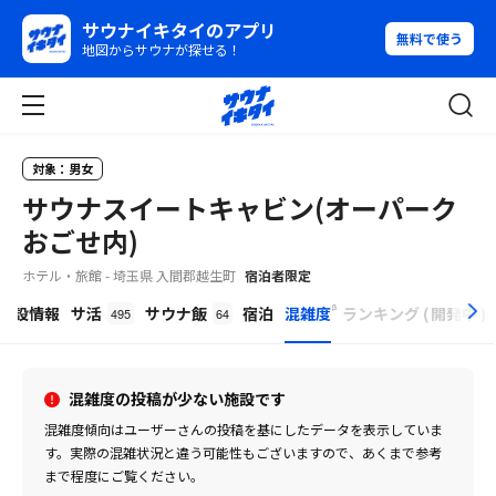
サウナイキタイのアプリ
無料で使う
地図からサウナが探せる！
対象：男女
サウナスイートキャビン(オーパーク
おごせ内)
ホテル・旅館 - 埼玉県 入間郡越生町
宿泊者限定
β
施設情報
サ活
サウナ飯
宿泊
混雑度
ランキング
(
開発中
)
495
64
混雑度の投稿が少ない施設です
混雑度傾向はユーザーさんの投稿を基にしたデータを表示していま
す。
実際の混雑状況と違う可能性もございますので、あくまで参考
まで程度にご覧ください。