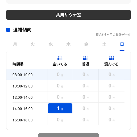
共用サウナ室
混雑傾向
直近約3ヶ月の集計データ
月
火
水
木
金
土
日
時間帯
空いてる
普通
混んでる
0
0
0
08:00-10:00
件
件
件
0
0
0
10:00-12:00
件
件
件
0
0
0
12:00-14:00
件
件
件
1
0
0
14:00-16:00
件
件
件
0
0
0
16:00-18:00
件
件
件