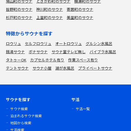
鳩山町のサウナ
ときがわ町のサウナ
横瀬町のサウナ
皆野町のサウナ
神川町のサウナ
寄居町のサウナ
杉戸町のサウナ
上里町のサウナ
美里町のサウナ
特徴からサウナを探す
ロウリュ
セルフロウリュ
オートロウリュ
グルシン水風呂
銭湯サウナ
ボナサウナ
サウナ室テレビ無し
バイブラ水風呂
タトゥーOK
カプセルホテル有り
作業スペース有り
テントサウナ
サウナ小屋
湖が水風呂
プライベートサウナ
サウナを探す
サ活
サウナ検索
サ活一覧
泊まれるサウナ検索
地図から検索
サ活検索