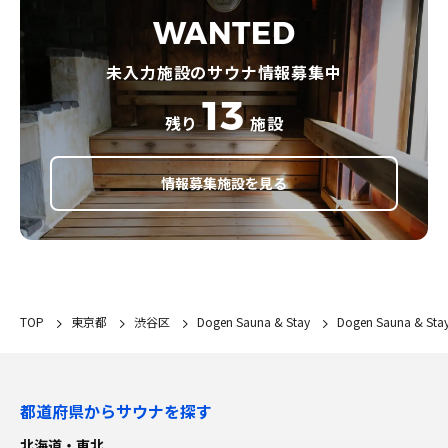
WANTED
未入力施設のサウナ情報募集中
13
残り
施設
情報募集施設を見る
TOP
東京都
渋谷区
Dogen Sauna & Stay
Dogen Sauna & 
都道府県からサウナを探す
北海道・東北