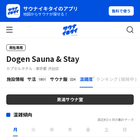
サウナイキタイのアプリ
無料で使う
地図からサウナが探せる！
男性専用
Dogen Sauna & Stay
カプセルホテル - 東京都 渋谷区
β
施設情報
サ活
サウナ飯
混雑度
ランキング
(
開発中
)
1801
224
男湯サウナ室
混雑傾向
直近約3ヶ月の集計データ
月
火
水
木
金
土
日