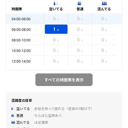
時間帯
空いてる
普通
混んでる
0
0
0
04:00-06:00
件
件
件
1
0
0
06:00-08:00
件
件
件
0
0
0
08:00-10:00
件
件
件
0
0
0
10:00-12:00
件
件
件
0
0
0
12:00-14:00
件
件
件
すべての時間帯を表示
混雑度の目安
空いてる
余裕を持って座れる（定員の3割以下）
普通
ちらほら空席あり
混んでる
ほぼ満席