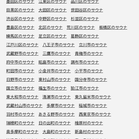
墨田区のサウナ
江東区のサウナ
品川区のサウナ
目黒区のサウナ
大田区のサウナ
世田谷区のサウナ
渋谷区のサウナ
中野区のサウナ
杉並区のサウナ
豊島区のサウナ
北区のサウナ
荒川区のサウナ
板橋区のサウナ
練馬区のサウナ
足立区のサウナ
葛飾区のサウナ
江戸川区のサウナ
八王子市のサウナ
立川市のサウナ
武蔵野市のサウナ
三鷹市のサウナ
青梅市のサウナ
府中市のサウナ
昭島市のサウナ
調布市のサウナ
町田市のサウナ
小金井市のサウナ
小平市のサウナ
日野市のサウナ
東村山市のサウナ
国分寺市のサウナ
国立市のサウナ
福生市のサウナ
狛江市のサウナ
東大和市のサウナ
清瀬市のサウナ
東久留米市のサウナ
武蔵村山市のサウナ
多摩市のサウナ
稲城市のサウナ
羽村市のサウナ
あきる野市のサウナ
西東京市のサウナ
瑞穂町のサウナ
日の出町のサウナ
檜原村のサウナ
奥多摩町のサウナ
大島町のサウナ
新島村のサウナ