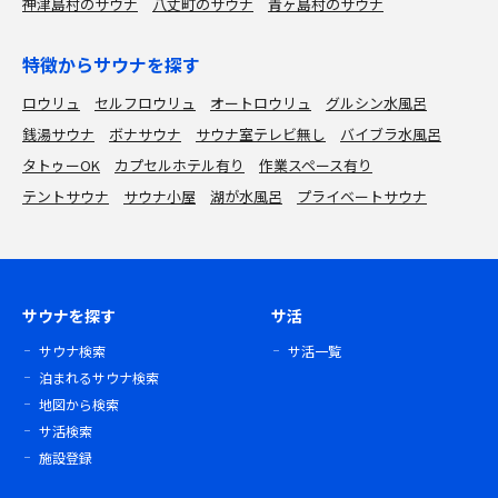
神津島村のサウナ
八丈町のサウナ
青ヶ島村のサウナ
特徴からサウナを探す
ロウリュ
セルフロウリュ
オートロウリュ
グルシン水風呂
銭湯サウナ
ボナサウナ
サウナ室テレビ無し
バイブラ水風呂
タトゥーOK
カプセルホテル有り
作業スペース有り
テントサウナ
サウナ小屋
湖が水風呂
プライベートサウナ
サウナを探す
サ活
サウナ検索
サ活一覧
泊まれるサウナ検索
地図から検索
サ活検索
施設登録