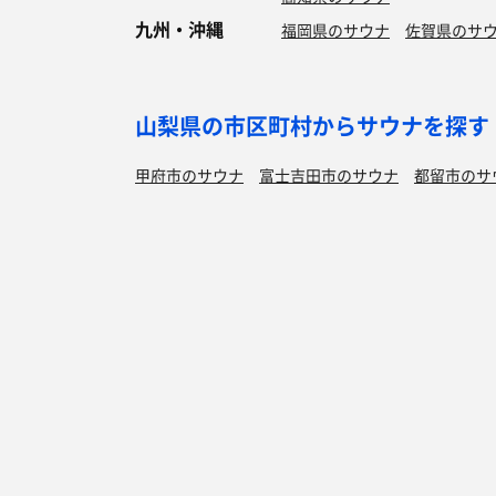
九州・沖縄
福岡県のサウナ
佐賀県のサ
山梨県の市区町村からサウナを探す
甲府市のサウナ
富士吉田市のサウナ
都留市のサ
笛吹市のサウナ
上野原市のサウナ
甲州市のサウ
富士川町のサウナ
昭和町のサウナ
道志村のサウ
丹波山村のサウナ
特徴からサウナを探す
ロウリュ
セルフロウリュ
オートロウリュ
グル
作業スペース有り
テントサウナ
サウナ小屋
湖