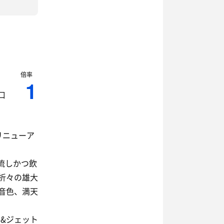
倍率
1
口
リニューア
流しかつ飲
折々の雄大
音色、満天
ラ&ジェット