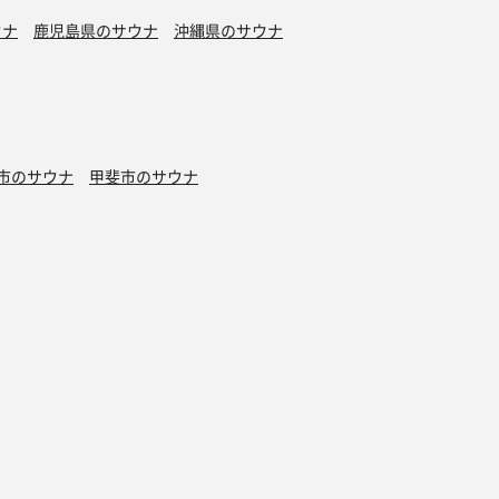
ウナ
鹿児島県のサウナ
沖縄県のサウナ
市のサウナ
甲斐市のサウナ
サウナ
南部町のサウナ
町のサウナ
小菅村のサウナ
水風呂
タトゥーOK
カプセルホテル有り