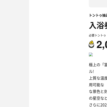
トントゥ抽
入浴
必要トントゥ
2,
極上の「富
ル!
上質な温度
用可能な
な景色と
の星空な
さらに20