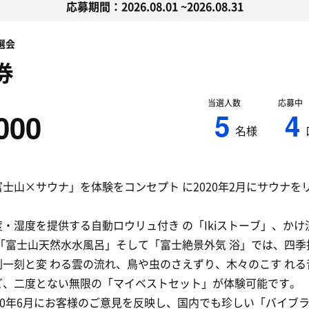
応募期間：2026.08.01 ~2026.08.31
選会
券
当選人数
応募中
5
4
000
名様
士山×サウナ」を体験をコンセプト に2020年2月にサウナを
・湿度を提供する自動ロウリュ付き の「Ikiストーブ」、かけ
 「富士山天然水水風呂」そして「富士絶景外気 浴」では、四季
刻一刻と変 わる雲の流れ、鳥や虫のさえずり、木々のこす れる
ど、二度とない無限の「マイベストセット」が体験可能です。
20年6月にお客様のご意見を反映し、国内でも珍しい「バイブ