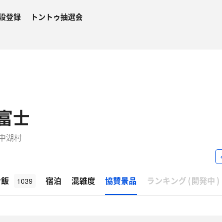
設登録
トントゥ抽選会
富士
山中湖村
β
ナ飯
宿泊
混雑度
協賛景品
ランキング
(
開発中
)
1039