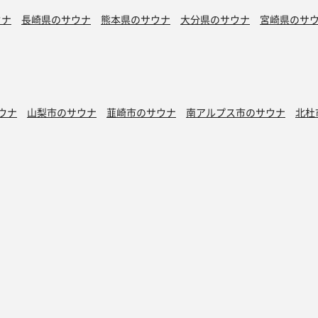
ウナ
長崎県のサウナ
熊本県のサウナ
大分県のサウナ
宮崎県のサ
ウナ
山梨市のサウナ
韮崎市のサウナ
南アルプス市のサウナ
北杜
ナ
中央市のサウナ
市川三郷町のサウナ
早川町のサウナ
身延町の
ナ
忍野村のサウナ
山中湖村のサウナ
鳴沢村のサウナ
富士河口湖
シン水風呂
銭湯サウナ
ボナサウナ
サウナ室テレビ無し
バイブラ
が水風呂
プライベートサウナ