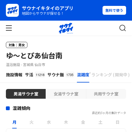
サウナイキタイのアプリ
無料で使う
地図からサウナが探せる！
対象：男女
ゆ〜とぴあ仙台南
温浴施設 - 宮城県 仙台市
β
施設情報
サ活
サウナ飯
混雑度
ランキング
(
開発中
)
11218
1735
男湯サウナ室
女湯サウナ室
共用サウナ室
混雑傾向
直近約3ヶ月の集計データ
月
火
水
木
金
土
日