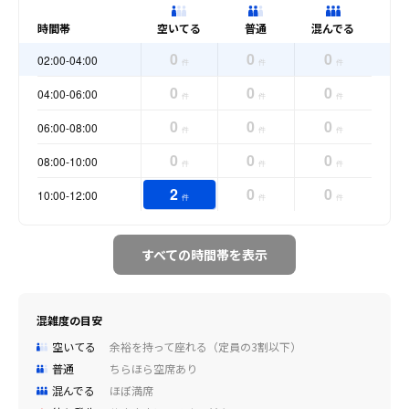
時間帯
空いてる
普通
混んでる
0
0
0
02:00-04:00
件
件
件
0
0
0
04:00-06:00
件
件
件
0
0
0
06:00-08:00
件
件
件
0
0
0
08:00-10:00
件
件
件
2
0
0
10:00-12:00
件
件
件
すべての時間帯を表示
混雑度の目安
空いてる
余裕を持って座れる（定員の3割以下）
普通
ちらほら空席あり
混んでる
ほぼ満席