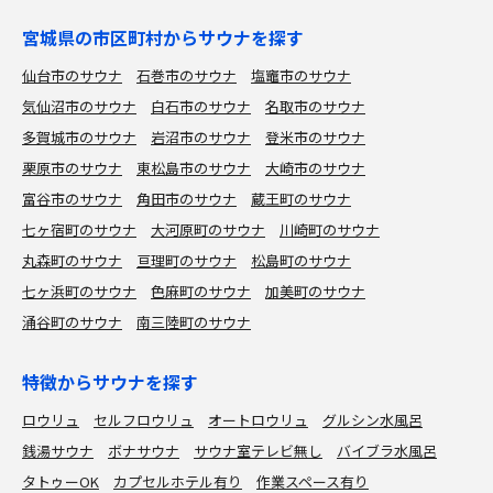
宮城県の市区町村からサウナを探す
仙台市のサウナ
石巻市のサウナ
塩竈市のサウナ
気仙沼市のサウナ
白石市のサウナ
名取市のサウナ
多賀城市のサウナ
岩沼市のサウナ
登米市のサウナ
栗原市のサウナ
東松島市のサウナ
大崎市のサウナ
富谷市のサウナ
角田市のサウナ
蔵王町のサウナ
七ヶ宿町のサウナ
大河原町のサウナ
川崎町のサウナ
丸森町のサウナ
亘理町のサウナ
松島町のサウナ
七ヶ浜町のサウナ
色麻町のサウナ
加美町のサウナ
涌谷町のサウナ
南三陸町のサウナ
特徴からサウナを探す
ロウリュ
セルフロウリュ
オートロウリュ
グルシン水風呂
銭湯サウナ
ボナサウナ
サウナ室テレビ無し
バイブラ水風呂
タトゥーOK
カプセルホテル有り
作業スペース有り