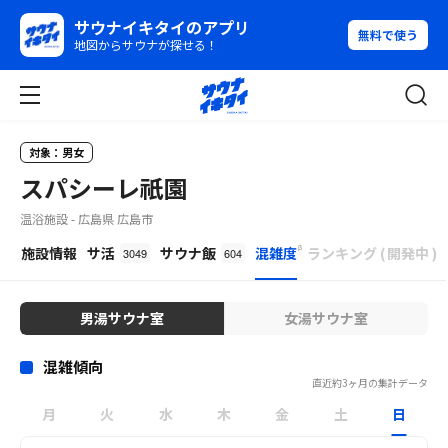
サウナイキタイのアプリ
無料で使う
地図からサウナが探せる！
対象：男女
スパシーレ祇園
温浴施設 - 広島県 広島市
β
施設情報
サ活
サウナ飯
混雑度
ランキング
(
開発中
)
3049
604
男湯サウナ室
女湯サウナ室
混雑傾向
直近約3ヶ月の集計データ
月
火
水
木
金
土
日