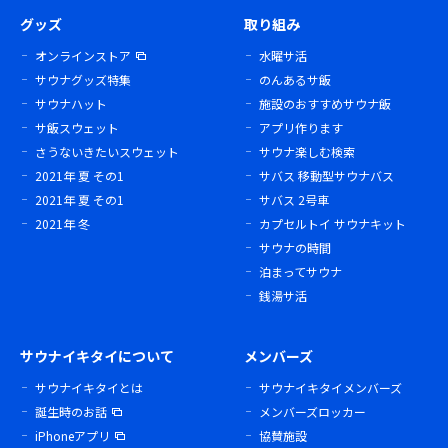
グッズ
取り組み
オンラインストア
水曜サ活
サウナグッズ特集
のんあるサ飯
サウナハット
施設のおすすめサウナ飯
サ飯スウェット
アプリ作ります
さうないきたいスウェット
サウナ楽しむ検索
2021年 夏 その1
サバス 移動型サウナバス
2021年 夏 その1
サバス 2号車
2021年 冬
カプセルトイ サウナキット
サウナの時間
泊まってサウナ
銭湯サ活
サウナイキタイについて
メンバーズ
サウナイキタイとは
サウナイキタイメンバーズ
誕生時のお話
メンバーズロッカー
iPhoneアプリ
協賛施設