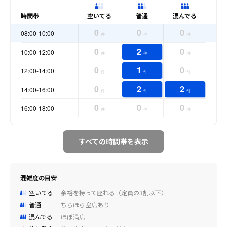
時間帯
空いてる
普通
混んでる
0
0
0
08:00-10:00
件
件
件
0
2
0
10:00-12:00
件
件
件
0
1
0
12:00-14:00
件
件
件
0
2
2
14:00-16:00
件
件
件
0
0
0
16:00-18:00
件
件
件
すべての時間帯を表示
混雑度の目安
空いてる
余裕を持って座れる（定員の3割以下）
普通
ちらほら空席あり
混んでる
ほぼ満席