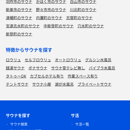
羽咋市のサウナ
かほく市のサウナ
白山市のサウナ
能美市のサウナ
野々市市のサウナ
川北町のサウナ
津幡町のサウナ
内灘町のサウナ
志賀町のサウナ
宝達志水町のサウナ
中能登町のサウナ
穴水町のサウナ
能登町のサウナ
特徴からサウナを探す
ロウリュ
セルフロウリュ
オートロウリュ
グルシン水風呂
銭湯サウナ
ボナサウナ
サウナ室テレビ無し
バイブラ水風呂
タトゥーOK
カプセルホテル有り
作業スペース有り
テントサウナ
サウナ小屋
湖が水風呂
プライベートサウナ
サウナを探す
サ活
サウナ検索
サ活一覧