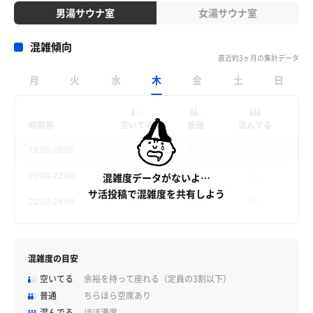
男湯サウナ室
女湯サウナ室
混雑傾向
直近約3ヶ月の集計データ
月
火
水
木
金
土
日
時間帯
空いてる
普通
混んでる
0
0
0
18:00-20:00
件
件
件
0
0
0
20:00-22:00
混雑度データがないよ…
件
件
件
サ活投稿で混雑度を共有しよう
0
0
0
22:00-24:00
件
件
件
混雑度の目安
空いてる
余裕を持って座れる（定員の3割以下）
普通
ちらほら空席あり
混んでる
ほぼ満席