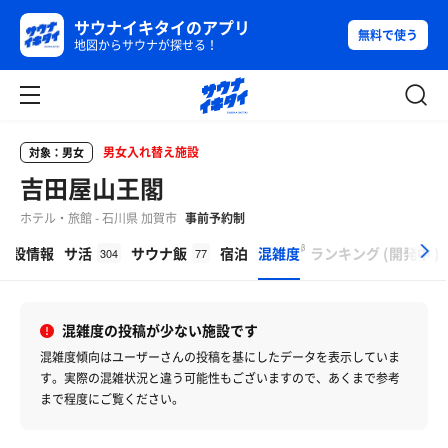
サウナイキタイのアプリ
無料で使う
地図からサウナが探せる！
男女入れ替え施設
対象：男女
吉田屋山王閣
ホテル・旅館 - 石川県 加賀市
事前予約制
β
施設情報
サ活
サウナ飯
宿泊
混雑度
ランキング
(
開発中
)
304
77
混雑度の投稿が少ない施設です
混雑度傾向はユーザーさんの投稿を基にしたデータを表示していま
す。
実際の混雑状況と違う可能性もございますので、あくまで参考
まで程度にご覧ください。