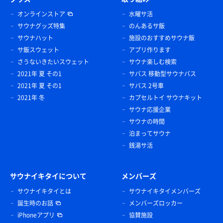
オンラインストア
水曜サ活
サウナグッズ特集
のんあるサ飯
サウナハット
施設のおすすめサウナ飯
サ飯スウェット
アプリ作ります
さうないきたいスウェット
サウナ楽しむ検索
2021年 夏 その1
サバス 移動型サウナバス
2021年 夏 その1
サバス 2号車
2021年 冬
カプセルトイ サウナキット
サウナ応援企業
サウナの時間
泊まってサウナ
銭湯サ活
サウナイキタイについて
メンバーズ
サウナイキタイとは
サウナイキタイメンバーズ
誕生時のお話
メンバーズロッカー
iPhoneアプリ
協賛施設