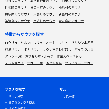
羽村市のサウナ
あきる野市のサウナ
西東京市のサウナ
瑞穂町のサウナ
日の出町のサウナ
檜原村のサウナ
奥多摩町のサウナ
大島町のサウナ
新島村のサウナ
神津島村のサウナ
八丈町のサウナ
青ヶ島村のサウナ
特徴からサウナを探す
ロウリュ
セルフロウリュ
オートロウリュ
グルシン水風呂
銭湯サウナ
ボナサウナ
サウナ室テレビ無し
バイブラ水風呂
タトゥーOK
カプセルホテル有り
作業スペース有り
テントサウナ
サウナ小屋
湖が水風呂
プライベートサウナ
サウナを探す
サ活
サウナ検索
サ活一覧
泊まれるサウナ検索
地図から検索