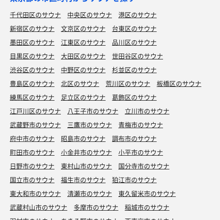
千代田区のサウナ
中央区のサウナ
港区のサウナ
新宿区のサウナ
文京区のサウナ
台東区のサウナ
墨田区のサウナ
江東区のサウナ
品川区のサウナ
目黒区のサウナ
大田区のサウナ
世田谷区のサウナ
渋谷区のサウナ
中野区のサウナ
杉並区のサウナ
豊島区のサウナ
北区のサウナ
荒川区のサウナ
板橋区のサウナ
練馬区のサウナ
足立区のサウナ
葛飾区のサウナ
江戸川区のサウナ
八王子市のサウナ
立川市のサウナ
武蔵野市のサウナ
三鷹市のサウナ
青梅市のサウナ
府中市のサウナ
昭島市のサウナ
調布市のサウナ
町田市のサウナ
小金井市のサウナ
小平市のサウナ
日野市のサウナ
東村山市のサウナ
国分寺市のサウナ
国立市のサウナ
福生市のサウナ
狛江市のサウナ
東大和市のサウナ
清瀬市のサウナ
東久留米市のサウナ
武蔵村山市のサウナ
多摩市のサウナ
稲城市のサウナ