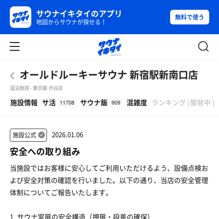
サウナイキタイのアプリ
無料で使う
地図からサウナが探せる！
オールドルーキーサウナ 新宿駅新南口店
温浴施設 - 東京都 渋谷区
β
施設情報
サ活
サウナ飯
混雑度
ランキング
(
開発中
)
11708
909
2026.01.06
施設公式
安全への取り組み
当施設ではお客様に安心してご利用いただけるよう、設備点検お
よび安全対策の確認を行いました。以下の通り、当店の安全管理
体制についてご報告いたします。
1. サウナ室扉の安全構造（押扉・段差の確保）