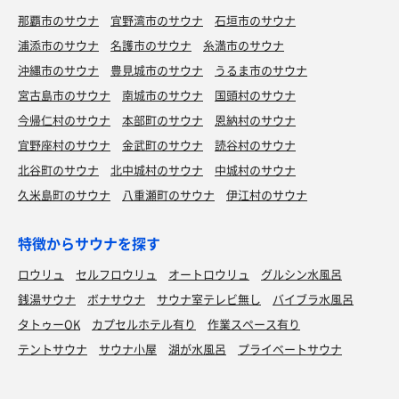
那覇市のサウナ
宜野湾市のサウナ
石垣市のサウナ
浦添市のサウナ
名護市のサウナ
糸満市のサウナ
沖縄市のサウナ
豊見城市のサウナ
うるま市のサウナ
宮古島市のサウナ
南城市のサウナ
国頭村のサウナ
今帰仁村のサウナ
本部町のサウナ
恩納村のサウナ
宜野座村のサウナ
金武町のサウナ
読谷村のサウナ
北谷町のサウナ
北中城村のサウナ
中城村のサウナ
久米島町のサウナ
八重瀬町のサウナ
伊江村のサウナ
特徴からサウナを探す
ロウリュ
セルフロウリュ
オートロウリュ
グルシン水風呂
銭湯サウナ
ボナサウナ
サウナ室テレビ無し
バイブラ水風呂
タトゥーOK
カプセルホテル有り
作業スペース有り
テントサウナ
サウナ小屋
湖が水風呂
プライベートサウナ