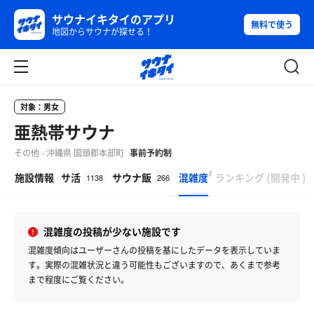
サウナイキタイのアプリ
無料で使う
地図からサウナが探せる！
対象：男女
亜熱帯サウナ
その他 - 沖縄県 国頭郡本部町
事前予約制
β
施設情報
サ活
サウナ飯
混雑度
ランキング
(
開発中
)
1138
266
混雑度の投稿が少ない施設です
混雑度傾向はユーザーさんの投稿を基にしたデータを表示していま
す。
実際の混雑状況と違う可能性もございますので、あくまで参考
まで程度にご覧ください。