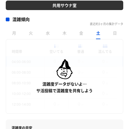
共用サウナ室
混雑傾向
直近約3ヶ月の集計データ
月
火
水
木
金
土
日
時間帯
空いてる
普通
混んでる
0
0
0
04:00-06:00
件
件
件
0
0
0
06:00-08:00
件
件
件
0
0
0
08:00-10:00
混雑度データがないよ…
件
件
件
サ活投稿で混雑度を共有しよう
0
0
0
10:00-12:00
件
件
件
0
0
0
12:00-14:00
件
件
件
混雑度の目安