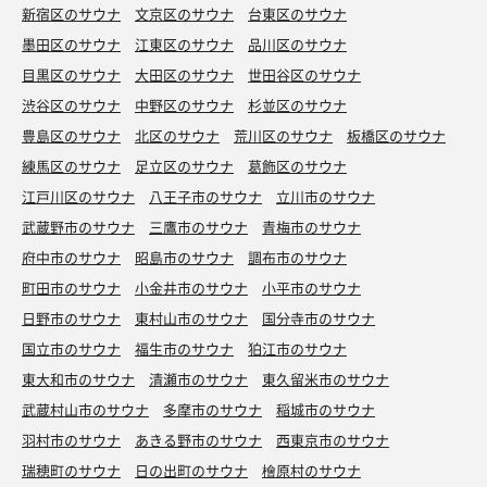
新宿区のサウナ
文京区のサウナ
台東区のサウナ
墨田区のサウナ
江東区のサウナ
品川区のサウナ
目黒区のサウナ
大田区のサウナ
世田谷区のサウナ
渋谷区のサウナ
中野区のサウナ
杉並区のサウナ
豊島区のサウナ
北区のサウナ
荒川区のサウナ
板橋区のサウナ
練馬区のサウナ
足立区のサウナ
葛飾区のサウナ
江戸川区のサウナ
八王子市のサウナ
立川市のサウナ
武蔵野市のサウナ
三鷹市のサウナ
青梅市のサウナ
府中市のサウナ
昭島市のサウナ
調布市のサウナ
町田市のサウナ
小金井市のサウナ
小平市のサウナ
日野市のサウナ
東村山市のサウナ
国分寺市のサウナ
国立市のサウナ
福生市のサウナ
狛江市のサウナ
東大和市のサウナ
清瀬市のサウナ
東久留米市のサウナ
武蔵村山市のサウナ
多摩市のサウナ
稲城市のサウナ
羽村市のサウナ
あきる野市のサウナ
西東京市のサウナ
瑞穂町のサウナ
日の出町のサウナ
檜原村のサウナ