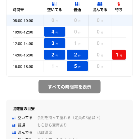
時間帯
空いてる
普通
混んでる
待ち
0
0
0
08:00-10:00
件
件
件
4
0
0
10:00-12:00
件
件
件
3
1
0
12:00-14:00
件
件
件
2
2
0
1
14:00-16:00
件
件
件
件
1
5
0
16:00-18:00
件
件
件
すべての時間帯を表示
混雑度の目安
空いてる
余裕を持って座れる（定員の3割以下）
普通
ちらほら空席あり
混んでる
ほぼ満席