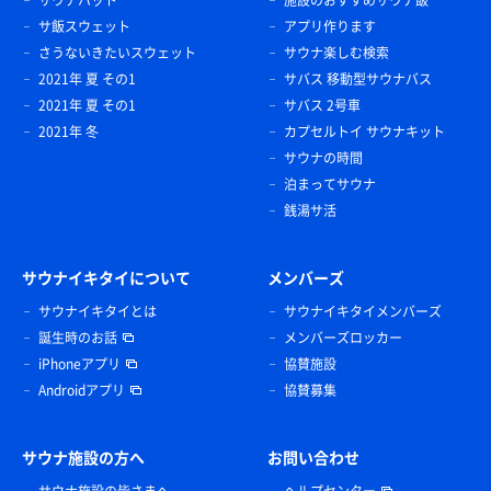
サ飯スウェット
アプリ作ります
さうないきたいスウェット
サウナ楽しむ検索
2021年 夏 その1
サバス 移動型サウナバス
2021年 夏 その1
サバス 2号車
2021年 冬
カプセルトイ サウナキット
サウナの時間
泊まってサウナ
銭湯サ活
サウナイキタイについて
メンバーズ
サウナイキタイとは
サウナイキタイメンバーズ
誕生時のお話
メンバーズロッカー
iPhoneアプリ
協賛施設
Androidアプリ
協賛募集
サウナ施設の方へ
お問い合わせ
サウナ施設の皆さまへ
ヘルプセンター