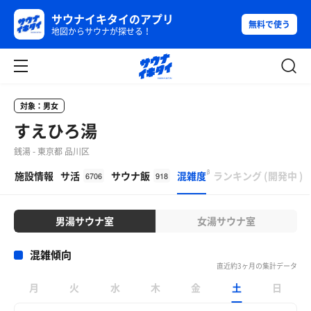
サウナイキタイのアプリ
無料で使う
地図からサウナが探せる！
対象：男女
すえひろ湯
銭湯 - 東京都 品川区
β
施設情報
サ活
サウナ飯
混雑度
ランキング
(
開発中
)
6706
918
男湯サウナ室
女湯サウナ室
混雑傾向
直近約3ヶ月の集計データ
月
火
水
木
金
土
日