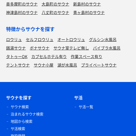
奥多摩町のサウナ
大島町のサウナ
新島村のサウナ
神津島村のサウナ
八丈町のサウナ
青ヶ島村のサウナ
特徴からサウナを探す
ロウリュ
セルフロウリュ
オートロウリュ
グルシン水風呂
銭湯サウナ
ボナサウナ
サウナ室テレビ無し
バイブラ水風呂
タトゥーOK
カプセルホテル有り
作業スペース有り
テントサウナ
サウナ小屋
湖が水風呂
プライベートサウナ
サウナを探す
サ活
サウナ検索
サ活一覧
泊まれるサウナ検索
地図から検索
サ活検索
施設登録