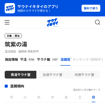
サウナイキタイのアプリ
無料で使う
地図からサウナが探せる！
対象：男女
筑紫の湯
温浴施設 - 福岡県 筑紫野市
β
施設情報
サ活
サウナ飯
混雑度
ランキング
(
開発中
)
5784
1037
男湯サウナ室
女湯サウナ室
共用サウナ室
混雑傾向
直近約3ヶ月の集計データ
月
火
水
木
金
土
日