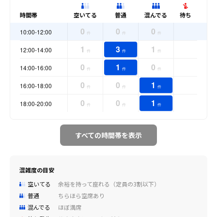
時間帯
空いてる
普通
混んでる
待ち
0
0
0
10:00-12:00
件
件
件
1
3
1
12:00-14:00
件
件
件
0
1
0
14:00-16:00
件
件
件
0
0
1
16:00-18:00
件
件
件
0
0
1
18:00-20:00
件
件
件
すべての時間帯を表示
混雑度の目安
空いてる
余裕を持って座れる（定員の3割以下）
普通
ちらほら空席あり
混んでる
ほぼ満席