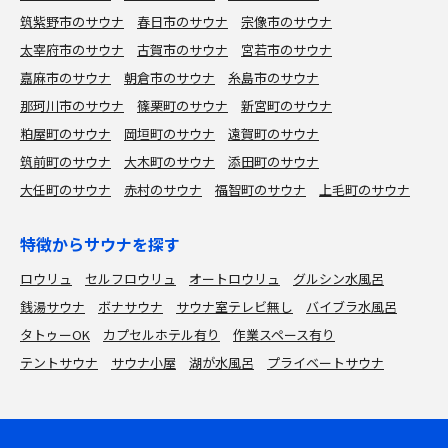
筑紫野市のサウナ
春日市のサウナ
宗像市のサウナ
太宰府市のサウナ
古賀市のサウナ
宮若市のサウナ
嘉麻市のサウナ
朝倉市のサウナ
糸島市のサウナ
那珂川市のサウナ
篠栗町のサウナ
新宮町のサウナ
粕屋町のサウナ
岡垣町のサウナ
遠賀町のサウナ
筑前町のサウナ
大木町のサウナ
添田町のサウナ
大任町のサウナ
赤村のサウナ
福智町のサウナ
上毛町のサウナ
特徴からサウナを探す
ロウリュ
セルフロウリュ
オートロウリュ
グルシン水風呂
銭湯サウナ
ボナサウナ
サウナ室テレビ無し
バイブラ水風呂
タトゥーOK
カプセルホテル有り
作業スペース有り
テントサウナ
サウナ小屋
湖が水風呂
プライベートサウナ