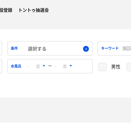
設登録
トントゥ抽選会
選択する
条件
キーワード
男性
〜
水風呂