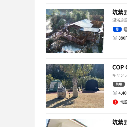
筑紫
温浴施設
男
88
COP
キャンプ
共用
4,4
常
筑紫