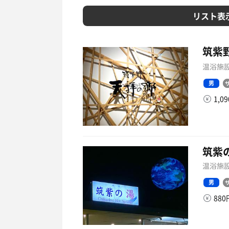
リスト表
筑紫
温浴施設
男
1,0
筑紫
温浴施設
男
88