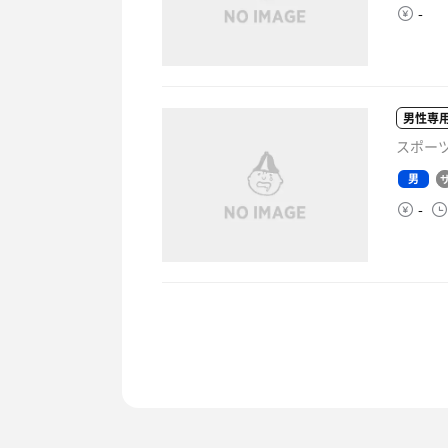
-
男性専
スポーツ
男
-