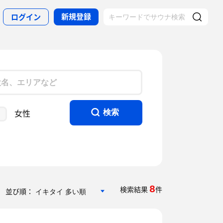
新規登録
ログイン
女性
検索
8
検索結果
件
並び順：