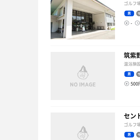
ゴルフ場
男
-
筑紫
温浴施設
男
50
セン
ゴルフ場
男