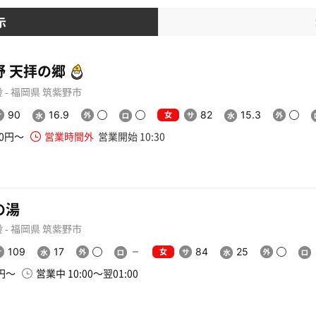
示
野 天拝の郷
 - 福岡県 筑紫野市
女
90
16.9
82
15.3
90円〜
営業時間外
営業開始 10:30
の湯
 - 福岡県 筑紫野市
女
109
17
84
25
0円〜
営業中 10:00〜翌01:00