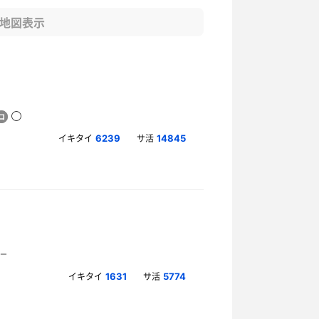
地図表示
イキタイ
サ活
6239
14845
イキタイ
サ活
1631
5774