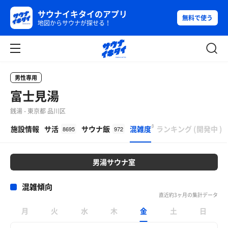
サウナイキタイのアプリ
無料で使う
地図からサウナが探せる！
男性専用
富士見湯
銭湯 - 東京都 品川区
β
施設情報
サ活
サウナ飯
混雑度
ランキング
(
開発中
)
8695
972
男湯サウナ室
混雑傾向
直近約3ヶ月の集計データ
月
火
水
木
金
土
日