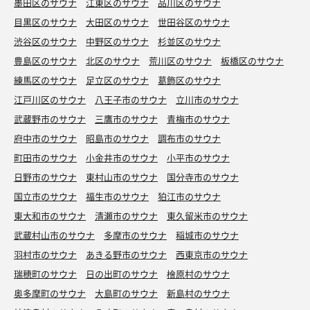
墨田区のサウナ
江東区のサウナ
品川区のサウナ
目黒区のサウナ
大田区のサウナ
世田谷区のサウナ
渋谷区のサウナ
中野区のサウナ
杉並区のサウナ
豊島区のサウナ
北区のサウナ
荒川区のサウナ
板橋区のサウナ
練馬区のサウナ
足立区のサウナ
葛飾区のサウナ
江戸川区のサウナ
八王子市のサウナ
立川市のサウナ
武蔵野市のサウナ
三鷹市のサウナ
青梅市のサウナ
府中市のサウナ
昭島市のサウナ
調布市のサウナ
町田市のサウナ
小金井市のサウナ
小平市のサウナ
日野市のサウナ
東村山市のサウナ
国分寺市のサウナ
国立市のサウナ
福生市のサウナ
狛江市のサウナ
東大和市のサウナ
清瀬市のサウナ
東久留米市のサウナ
武蔵村山市のサウナ
多摩市のサウナ
稲城市のサウナ
羽村市のサウナ
あきる野市のサウナ
西東京市のサウナ
瑞穂町のサウナ
日の出町のサウナ
檜原村のサウナ
奥多摩町のサウナ
大島町のサウナ
新島村のサウナ