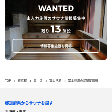
WANTED
未入力施設のサウナ情報募集中
13
残り
施設
情報募集施設を見る
TOP
東京都
品川区
富士見湯
富士見湯の混雑度情報
都道府県からサウナを探す
北海道・東北