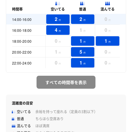
時間帯
空いてる
普通
混んでる
2
2
0
14:00-16:00
件
件
件
4
1
0
16:00-18:00
件
件
件
0
1
1
18:00-20:00
件
件
件
1
5
0
20:00-22:00
件
件
件
0
1
0
22:00-24:00
件
件
件
すべての時間帯を表示
混雑度の目安
空いてる
余裕を持って座れる（定員の3割以下）
普通
ちらほら空席あり
混んでる
ほぼ満席