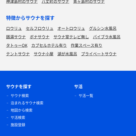
神津島村のサウナ
八丈町のサウナ
青ヶ島村のサウナ
特徴からサウナを探す
ロウリュ
セルフロウリュ
オートロウリュ
グルシン水風呂
銭湯サウナ
ボナサウナ
サウナ室テレビ無し
バイブラ水風呂
タトゥーOK
カプセルホテル有り
作業スペース有り
テントサウナ
サウナ小屋
湖が水風呂
プライベートサウナ
サウナを探す
サ活
サウナ検索
サ活一覧
泊まれるサウナ検索
地図から検索
サ活検索
施設登録