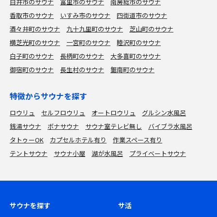
白井市のサウナ
富里市のサウナ
南房総市のサウナ
香取市のサウナ
いすみ市のサウナ
四街道市のサウナ
酒々井町のサウナ
九十九里町のサウナ
芝山町のサウナ
横芝光町のサウナ
一宮町のサウナ
睦沢町のサウナ
白子町のサウナ
長柄町のサウナ
大多喜町のサウナ
御宿町のサウナ
長生村のサウナ
鋸南町のサウナ
特徴からサウナを探す
ロウリュ
セルフロウリュ
オートロウリュ
グルシン水風呂
銭湯サウナ
ボナサウナ
サウナ室テレビ無し
バイブラ水風呂
タトゥーOK
カプセルホテル有り
作業スペース有り
テントサウナ
サウナ小屋
湖が水風呂
プライベートサウナ
サウナを探す
サ活