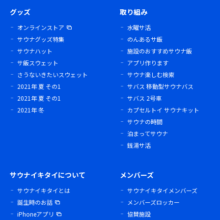
グッズ
取り組み
オンラインストア
水曜サ活
サウナグッズ特集
のんあるサ飯
サウナハット
施設のおすすめサウナ飯
サ飯スウェット
アプリ作ります
さうないきたいスウェット
サウナ楽しむ検索
2021年 夏 その1
サバス 移動型サウナバス
2021年 夏 その1
サバス 2号車
2021年 冬
カプセルトイ サウナキット
サウナの時間
泊まってサウナ
銭湯サ活
サウナイキタイについて
メンバーズ
サウナイキタイとは
サウナイキタイメンバーズ
誕生時のお話
メンバーズロッカー
iPhoneアプリ
協賛施設