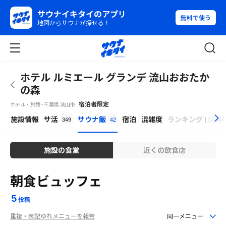
サウナイキタイのアプリ
無料で使う
地図からサウナが探せる！
ホテル ルミエール グランデ 流山おおたか
の森
宿泊者限定
ホテル・旅館 - 千葉県 流山市
β
施設情報
サ活
サウナ飯
宿泊
混雑度
ランキング
(
開発
349
42
施設の食堂
近くの飲食店
朝食ビュッフェ
5
投稿
重複・表記ゆれメニューを報告
同一メニュー