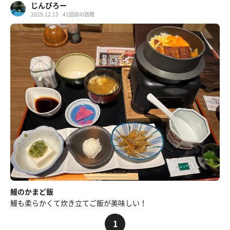
じんぴろー
2025.12.13
41回目の訪問
鰻のかまど飯
鰻も柔らかくて炊き立てご飯が美味しい！
1