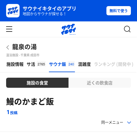
サウナイキタイのアプリ
無料で使う
地図からサウナが探せる！
龍泉の湯
温浴施設 - 千葉県 成田市
β
施設情報
サ活
サウナ飯
混雑度
ランキング
(
開発中
)
2765
240
施設の食堂
近くの飲食店
鰻のかまど飯
1
投稿
同一メニュー