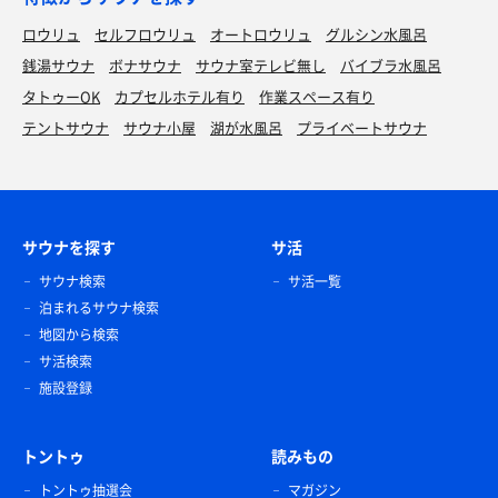
ロウリュ
セルフロウリュ
オートロウリュ
グルシン水風呂
銭湯サウナ
ボナサウナ
サウナ室テレビ無し
バイブラ水風呂
タトゥーOK
カプセルホテル有り
作業スペース有り
テントサウナ
サウナ小屋
湖が水風呂
プライベートサウナ
サウナを探す
サ活
サウナ検索
サ活一覧
泊まれるサウナ検索
地図から検索
サ活検索
施設登録
トントゥ
読みもの
トントゥ抽選会
マガジン