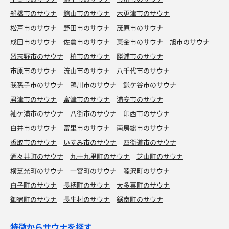
船橋市のサウナ
館山市のサウナ
木更津市のサウナ
松戸市のサウナ
野田市のサウナ
茂原市のサウナ
成田市のサウナ
佐倉市のサウナ
東金市のサウナ
旭市のサウナ
習志野市のサウナ
柏市のサウナ
勝浦市のサウナ
市原市のサウナ
流山市のサウナ
八千代市のサウナ
我孫子市のサウナ
鴨川市のサウナ
鎌ケ谷市のサウナ
君津市のサウナ
富津市のサウナ
浦安市のサウナ
袖ケ浦市のサウナ
八街市のサウナ
印西市のサウナ
白井市のサウナ
富里市のサウナ
南房総市のサウナ
香取市のサウナ
いすみ市のサウナ
四街道市のサウナ
酒々井町のサウナ
九十九里町のサウナ
芝山町のサウナ
横芝光町のサウナ
一宮町のサウナ
睦沢町のサウナ
白子町のサウナ
長柄町のサウナ
大多喜町のサウナ
御宿町のサウナ
長生村のサウナ
鋸南町のサウナ
特徴からサウナを探す