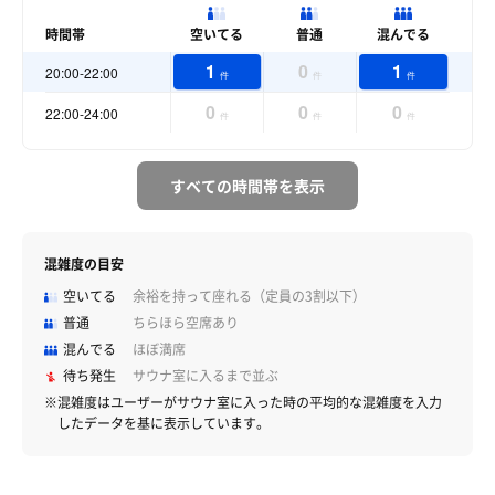
時間帯
空いてる
普通
混んでる
1
0
1
20:00-22:00
件
件
件
0
0
0
22:00-24:00
件
件
件
すべての時間帯を表示
混雑度の目安
空いてる
余裕を持って座れる（定員の3割以下）
普通
ちらほら空席あり
混んでる
ほぼ満席
待ち発生
サウナ室に入るまで並ぶ
※混雑度はユーザーがサウナ室に入った時の平均的な混雑度を入力
したデータを基に表示しています。