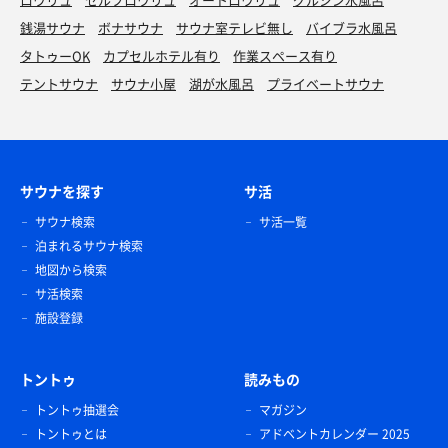
銭湯サウナ
ボナサウナ
サウナ室テレビ無し
バイブラ水風呂
タトゥーOK
カプセルホテル有り
作業スペース有り
テントサウナ
サウナ小屋
湖が水風呂
プライベートサウナ
サウナを探す
サ活
サウナ検索
サ活一覧
泊まれるサウナ検索
地図から検索
サ活検索
施設登録
トントゥ
読みもの
トントゥ抽選会
マガジン
トントゥとは
アドベントカレンダー 2025