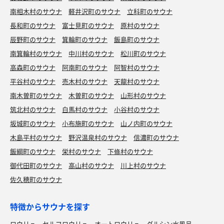
南相木村のサウナ
軽井沢町のサウナ
立科町のサウナ
長和町のサウナ
富士見町のサウナ
原村のサウナ
辰野町のサウナ
箕輪町のサウナ
飯島町のサウナ
南箕輪村のサウナ
中川村のサウナ
松川町のサウナ
高森町のサウナ
阿南町のサウナ
阿智村のサウナ
平谷村のサウナ
売木村のサウナ
天龍村のサウナ
南木曽町のサウナ
木曽町のサウナ
山形村のサウナ
筑北村のサウナ
白馬村のサウナ
小谷村のサウナ
坂城町のサウナ
小布施町のサウナ
山ノ内町のサウナ
木島平村のサウナ
野沢温泉村のサウナ
信濃町のサウナ
飯綱町のサウナ
栄村のサウナ
下條村のサウナ
御代田町のサウナ
高山村のサウナ
川上村のサウナ
佐久穂町のサウナ
特徴からサウナを探す
ロウリュ
セルフロウリュ
オートロウリュ
グルシン水風呂