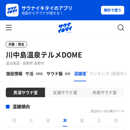
サウナイキタイのアプリ
無料で使う
地図からサウナが探せる！
対象：男女
川中島温泉テルメDOME
温浴施設 - 長野県 長野市
β
施設情報
サ活
サウナ飯
混雑度
ランキング
(
開発中
)
4968
606
男湯サウナ室
女湯サウナ室
共用サウナ室
混雑傾向
直近約3ヶ月の集計データ
月
火
水
木
金
土
日