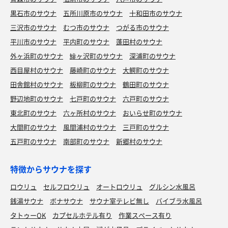
黒石市のサウナ
五所川原市のサウナ
十和田市のサウナ
三沢市のサウナ
むつ市のサウナ
つがる市のサウナ
平川市のサウナ
平内町のサウナ
蓬田村のサウナ
外ヶ浜町のサウナ
鰺ヶ沢町のサウナ
深浦町のサウナ
西目屋村のサウナ
藤崎町のサウナ
大鰐町のサウナ
田舎館村のサウナ
板柳町のサウナ
鶴田町のサウナ
野辺地町のサウナ
七戸町のサウナ
六戸町のサウナ
東北町のサウナ
六ヶ所村のサウナ
おいらせ町のサウナ
大間町のサウナ
風間浦村のサウナ
三戸町のサウナ
五戸町のサウナ
南部町のサウナ
新郷村のサウナ
特徴からサウナを探す
ロウリュ
セルフロウリュ
オートロウリュ
グルシン水風呂
銭湯サウナ
ボナサウナ
サウナ室テレビ無し
バイブラ水風呂
タトゥーOK
カプセルホテル有り
作業スペース有り