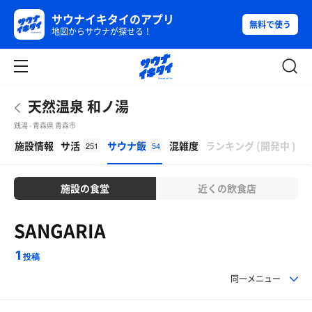
サウナイキタイのアプリ
無料で使う
地図からサウナが探せる！
天然温泉 和ノ湯
銭湯 - 青森県 青森市
β
施設情報
サ活
サウナ飯
混雑度
ランキング
(
開発中
)
251
54
施設の食堂
近くの飲食店
SANGARIA
1
投稿
同一メニュー