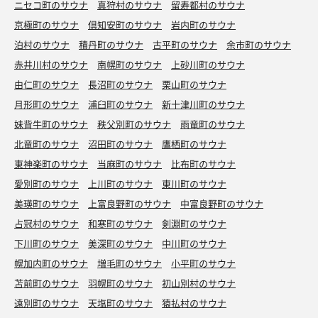
ニセコ町のサウナ
真狩村のサウナ
留寿都村のサウナ
京極町のサウナ
倶知安町のサウナ
岩内町のサウナ
泊村のサウナ
積丹町のサウナ
古平町のサウナ
余市町のサウナ
赤井川村のサウナ
南幌町のサウナ
上砂川町のサウナ
由仁町のサウナ
長沼町のサウナ
栗山町のサウナ
月形町のサウナ
浦臼町のサウナ
新十津川町のサウナ
妹背牛町のサウナ
秩父別町のサウナ
雨竜町のサウナ
北竜町のサウナ
沼田町のサウナ
鷹栖町のサウナ
東神楽町のサウナ
当麻町のサウナ
比布町のサウナ
愛別町のサウナ
上川町のサウナ
東川町のサウナ
美瑛町のサウナ
上富良野町のサウナ
中富良野町のサウナ
占冠村のサウナ
和寒町のサウナ
剣淵町のサウナ
下川町のサウナ
美深町のサウナ
中川町のサウナ
幌加内町のサウナ
増毛町のサウナ
小平町のサウナ
苫前町のサウナ
羽幌町のサウナ
初山別村のサウナ
遠別町のサウナ
天塩町のサウナ
猿払村のサウナ