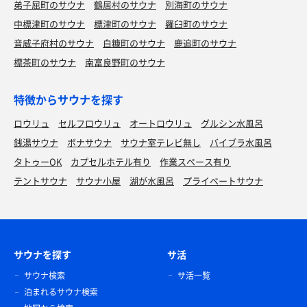
弟子屈町のサウナ
鶴居村のサウナ
別海町のサウナ
中標津町のサウナ
標津町のサウナ
羅臼町のサウナ
音威子府村のサウナ
白糠町のサウナ
鹿追町のサウナ
標茶町のサウナ
南富良野町のサウナ
特徴からサウナを探す
ロウリュ
セルフロウリュ
オートロウリュ
グルシン水風呂
銭湯サウナ
ボナサウナ
サウナ室テレビ無し
バイブラ水風呂
タトゥーOK
カプセルホテル有り
作業スペース有り
テントサウナ
サウナ小屋
湖が水風呂
プライベートサウナ
サウナを探す
サ活
サウナ検索
サ活一覧
泊まれるサウナ検索