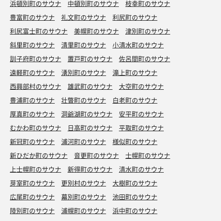
浜頓別町のサウナ
中頓別町のサウナ
枝幸町のサウナ
豊富町のサウナ
礼文町のサウナ
利尻町のサウナ
利尻富士町のサウナ
美幌町のサウナ
津別町のサウナ
斜里町のサウナ
清里町のサウナ
小清水町のサウナ
訓子府町のサウナ
置戸町のサウナ
佐呂間町のサウナ
遠軽町のサウナ
湧別町のサウナ
滝上町のサウナ
西興部村のサウナ
雄武町のサウナ
大空町のサウナ
豊浦町のサウナ
壮瞥町のサウナ
白老町のサウナ
厚真町のサウナ
洞爺湖町のサウナ
安平町のサウナ
むかわ町のサウナ
日高町のサウナ
平取町のサウナ
新冠町のサウナ
浦河町のサウナ
様似町のサウナ
新ひだか町のサウナ
音更町のサウナ
士幌町のサウナ
上士幌町のサウナ
新得町のサウナ
清水町のサウナ
芽室町のサウナ
更別村のサウナ
大樹町のサウナ
広尾町のサウナ
幕別町のサウナ
池田町のサウナ
陸別町のサウナ
浦幌町のサウナ
浜中町のサウナ