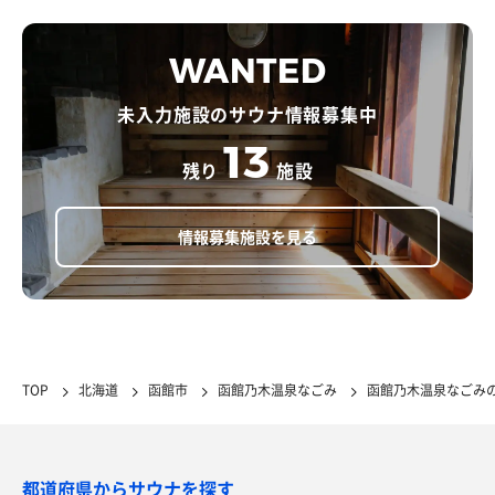
WANTED
未入力施設のサウナ情報募集中
13
残り
施設
情報募集施設を見る
TOP
北海道
函館市
函館乃木温泉なごみ
函館乃木温泉なごみ
都道府県からサウナを探す