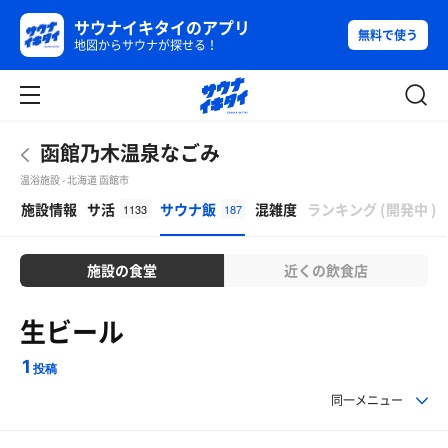
サウナイキタイのアプリ
無料で使う
地図からサウナが探せる！
函館乃木温泉なごみ
温浴施設 - 北海道 函館市
β
施設情報
サ活
サウナ飯
混雑度
ランキング
(
開発中
)
1133
187
施設の食堂
近くの飲食店
生ビール
1
投稿
同一メニュー