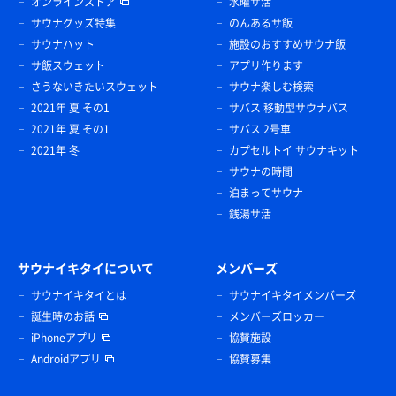
オンラインストア
水曜サ活
サウナグッズ特集
のんあるサ飯
サウナハット
施設のおすすめサウナ飯
サ飯スウェット
アプリ作ります
さうないきたいスウェット
サウナ楽しむ検索
2021年 夏 その1
サバス 移動型サウナバス
2021年 夏 その1
サバス 2号車
2021年 冬
カプセルトイ サウナキット
サウナの時間
泊まってサウナ
銭湯サ活
サウナイキタイについて
メンバーズ
サウナイキタイとは
サウナイキタイメンバーズ
誕生時のお話
メンバーズロッカー
iPhoneアプリ
協賛施設
Androidアプリ
協賛募集