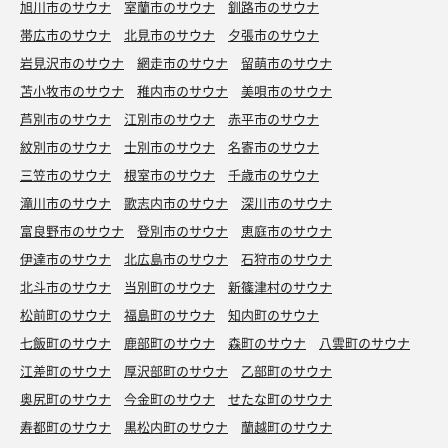
旭川市のサウナ
室蘭市のサウナ
釧路市のサウナ
帯広市のサウナ
北見市のサウナ
夕張市のサウナ
岩見沢市のサウナ
網走市のサウナ
留萌市のサウナ
苫小牧市のサウナ
稚内市のサウナ
美唄市のサウナ
芦別市のサウナ
江別市のサウナ
赤平市のサウナ
紋別市のサウナ
士別市のサウナ
名寄市のサウナ
三笠市のサウナ
根室市のサウナ
千歳市のサウナ
滝川市のサウナ
歌志内市のサウナ
深川市のサウナ
富良野市のサウナ
登別市のサウナ
恵庭市のサウナ
伊達市のサウナ
北広島市のサウナ
石狩市のサウナ
北斗市のサウナ
当別町のサウナ
新篠津村のサウナ
松前町のサウナ
福島町のサウナ
知内町のサウナ
七飯町のサウナ
鹿部町のサウナ
森町のサウナ
八雲町のサウナ
江差町のサウナ
厚沢部町のサウナ
乙部町のサウナ
奥尻町のサウナ
今金町のサウナ
せたな町のサウナ
寿都町のサウナ
黒松内町のサウナ
蘭越町のサウナ